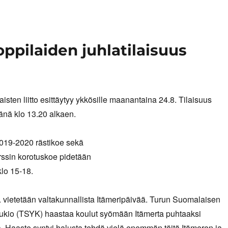
oppilaiden juhlatilaisuus
isten liitto esittäytyy ykkösille maanantaina 24.8. Tilaisuus
tänä klo 13.20 alkaen.
19-2020 rästikoe sekä
rssin korotuskoe pidetään
 klo 15-18.
. vietetään valtakunnallista Itämeripäivää. Turun Suomalaisen
lukio (TSYK) haastaa koulut syömään Itämerta puhtaaksi
. Haaste syntyi halusta tehdä vielä enemmän töitä Itämeren ja