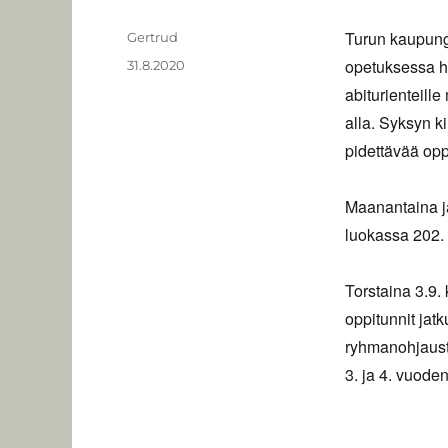
Turun kaupungi
Kirjoittaja
Gertrud
opetuksessa hy
Julkaistu
31.8.2020
abiturienteill
alla. Syksyn ki
pidettävää opp
Maanantaina j
luokassa 202.
Torstaina 3.9.
oppitunnit jat
ryhmanohjausti
3. ja 4. vuode