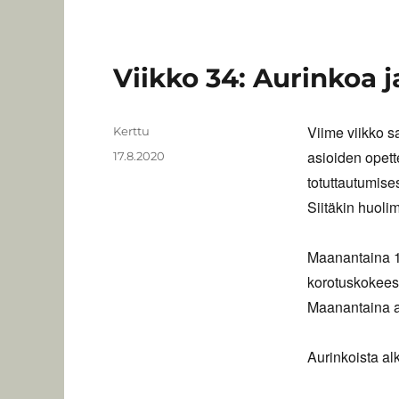
Viikko 34: Aurinkoa j
Viime viikko s
Kirjoittaja
Kerttu
asioiden opett
Julkaistu
17.8.2020
totuttautumises
Siitäkin huoli
Maanantaina 17
korotuskokeese
Maanantaina a
Aurinkoista alk