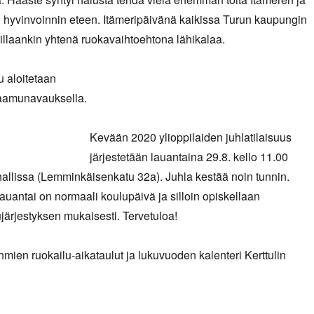
 hyvinvoinnin eteen. Itämeripäivänä kaikissa Turun kaupungin
oillaankin yhtenä ruokavaihtoehtona lähikalaa.
 aloitetaan
aamunavauksella.
Kevään 2020 ylioppilaiden juhlatilaisuus
järjestetään lauantaina 29.8. kello 11.00
hallissa (Lemminkäisenkatu 32a). Juhla kestää noin tunnin.
auantai on normaali koulupäivä ja silloin opiskellaan
ujärjestyksen mukaisesti. Tervetuloa!
mien ruokailu-aikataulut ja lukuvuoden kalenteri Kerttulin