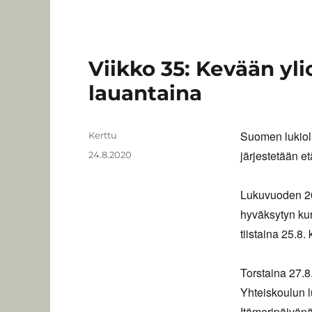
Viikko 35: Kevään yli
lauantaina
Suomen lukiola
Kirjoittaja
Kerttu
järjestetään e
Julkaistu
24.8.2020
Lukuvuoden 20
hyväksytyn ku
tiistaina 25.8.
Torstaina 27.8
Yhteiskoulun 
Itämeripäivänä