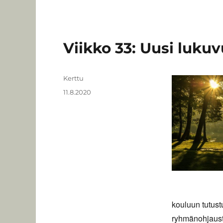
Viikko 33: Uusi lukuv
Kirjoittaja
Kerttu
Julkaistu
11.8.2020
kouluun tutust
ryhmänohjausta