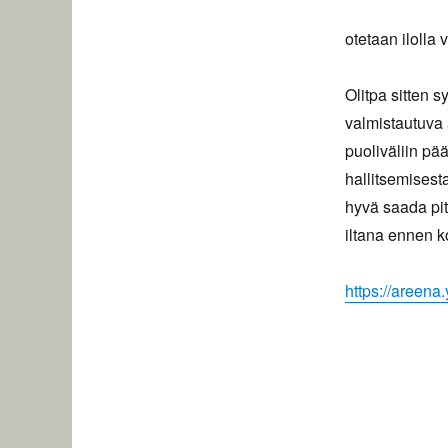
otetaan ilolla 
Olitpa sitten s
valmistautuva a
puoliväliin pää
hallitsemisest
hyvä saada pit
iltana ennen k
https://areena