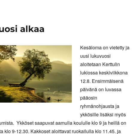
uosi alkaa
Kesäloma on vietetty ja
uusi lukuvuosi
aloitetaan Kerttulin
lukiossa keskiviikkona
12.8. Ensimmäisenä
päivänä on luvassa
pääosin
ryhmänohjausta ja
ykkösille lisäksi myös
umista. Ykköset saapuvat aamulla koululle klo 9 ja heillä on
 klo 9-12.30. Kakkoset aloittavat ruokailulla klo 11.45. ja