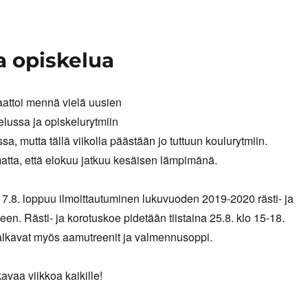
a opiskelua
aattoi mennä vielä uusien
elussa ja opiskelurytmiin
sa, mutta tällä viikolla päästään jo tuttuun koulurytmiin.
matta, että elokuu jatkuu kesäisen lämpimänä.
.8. loppuu ilmoittautuminen lukuvuoden 2019-2020 rästi- ja
en. Rästi- ja korotuskoe pidetään tiistaina 25.8. klo 15-18.
lkavat myös aamutreenit ja valmennusoppi.
avaa viikkoa kaikille!