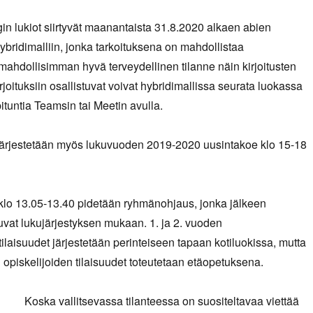
n lukiot siirtyvät maanantaista 31.8.2020 alkaen abien
bridimalliin, jonka tarkoituksena on mahdollistaa
e mahdollisimman hyvä terveydellinen tilanne näin kirjoitusten
rjoituksiin osallistuvat voivat hybridimallissa seurata luokassa
ituntia Teamsin tai Meetin avulla.
ärjestetään myös lukuvuoden 2019-2020 uusintakoe klo 15-18
 klo 13.05-13.40 pidetään ryhmänohjaus, jonka jälkeen
kuvat lukujärjestyksen mukaan. 1. ja 2. vuoden
laisuudet järjestetään perinteiseen tapaan kotiluokissa, mutta
n opiskelijoiden tilaisuudet toteutetaan etäopetuksena.
Koska vallitsevassa tilanteessa on suositeltavaa viettää