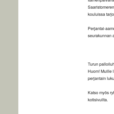
Saaristomeren
kouluissa tarj
Perjantai-aamu
seurakunnan 
Turun palloilu
Huom! Muille l
perjantain luk
Katso myös ryh
kotisivuilta.