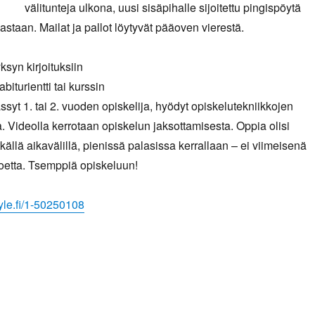
välitunteja ulkona, uusi sisäpihalle sijoitettu pingispöytä
vastaan. Mailat ja pallot löytyvät pääoven vierestä.
yksyn kirjoituksiin
biturientti tai kurssin
ssyt 1. tai 2. vuoden opiskelija, hyödyt opiskelutekniikkojen
a. Videolla kerrotaan opiskelun jaksottamisesta. Oppia olisi
källä aikavälillä, pienissä palasissa kerrallaan – ei viimeisenä
oetta. Tsemppiä opiskeluun!
.yle.fi/1-50250108