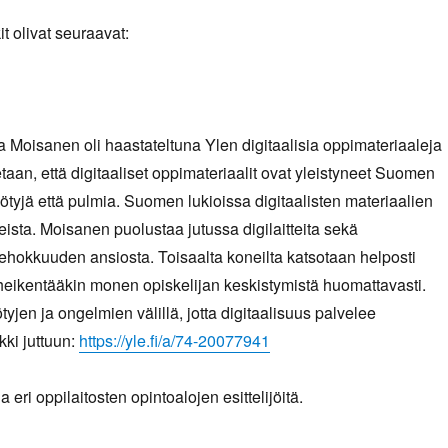
t olivat seuraavat:
a Moisanen oli haastateltuna Ylen digitaalisia oppimateriaaleja
detaan, että digitaaliset oppimateriaalit ovat yleistyneet Suomen
hyötyjä että pulmia. Suomen lukioissa digitaalisten materiaalien
ista. Moisanen puolustaa jutussa digilaitteita sekä
tehokkuuden ansiosta. Toisaalta koneilta katsotaan helposti
ö heikentääkin monen opiskelijan keskistymistä huomattavasti.
jen ja ongelmien välillä, jotta digitaalisuus palvelee
kki juttuun:
https://yle.fi/a/74-20077941
eri oppilaitosten opintoalojen esittelijöitä.