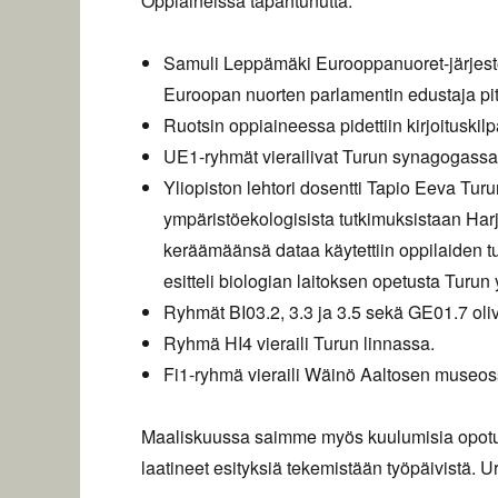
Oppiaineissa tapahtunutta:
Samuli Leppämäki Eurooppanuoret-järjestös
Euroopan nuorten parlamentin edustaja pi
Ruotsin oppiaineessa pidettiin kirjoituskilpa
UE1-ryhmät vierailivat Turun synagogass
Yliopiston lehtori dosentti Tapio Eeva Turun
ympäristöekologisista tutkimuksistaan Har
keräämäänsä dataa käytettiin oppilaiden tut
esitteli biologian laitoksen opetusta Turun 
Ryhmät BI03.2, 3.3 ja 3.5 sekä GE01.7 oliv
Ryhmä HI4 vieraili Turun linnassa.
Fi1-ryhmä vieraili Wäinö Aaltosen museoss
Maaliskuussa saimme myös kuulumisia opotu
laatineet esityksiä tekemistään työpäivistä. U