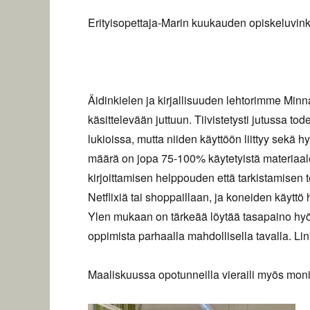
Erityisopettaja-Marin kuukauden opiskeluvinki
Äidinkielen ja kirjallisuuden lehtorimme Minn
käsittelevään juttuun. Tiivistetysti jutussa to
lukioissa, mutta niiden käyttöön liittyy sekä 
määrä on jopa 75-100% käytetyistä materiaale
kirjoittamisen helppouden että tarkistamisen 
Netflixiä tai shoppaillaan, ja koneiden käytt
Ylen mukaan on tärkeää löytää tasapaino hyöty
oppimista parhaalla mahdollisella tavalla. Lin
Maaliskuussa opotunneilla vieraili myös monia 