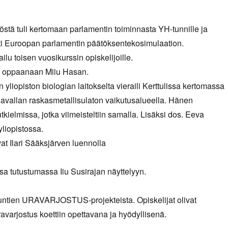
tä tuli kertomaan parlamentin toiminnasta YH-tunnille ja
ti Euroopan parlamentin päätöksentekosimulaation.
ilu toisen vuosikurssin opiskelijoille.
a oppaanaan Miiu Hasan.
 yliopiston biologian laitokselta vieraili Kerttulissa kertomassa
javallan raskasmetallisulaton vaikutusalueella. Hänen
kielmissa, jotka viimeisteltiin samalla. Lisäksi dos. Eeva
yliopistossa.
at Ilari Sääksjärven luennolla
a tutustumassa Iiu Susirajan näyttelyyn.
ntien URAVARJOSTUS-projekteista. Opiskelijat olivat
ravarjostus koettiin opettavana ja hyödyllisenä.