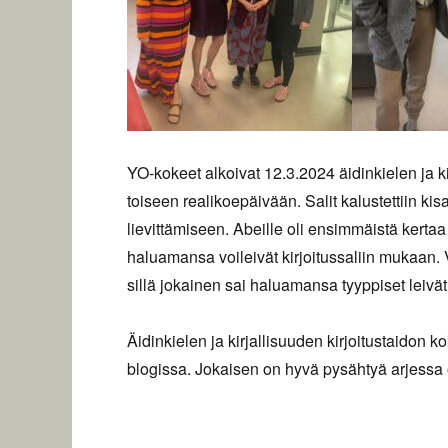
YO-kokeet alkoivat 12.3.2024 äidinkielen ja ki
toiseen realikoepäivään. Salit kalustettiin kis
lievittämiseen. Abeille oli ensimmäistä kertaa
haluamansa voileivät kirjoitussaliin mukaan. Va
sillä jokainen sai haluamansa tyyppiset leivät
Äidinkielen ja kirjallisuuden kirjoitustaidon 
blogissa. Jokaisen on hyvä pysähtyä arjessa o