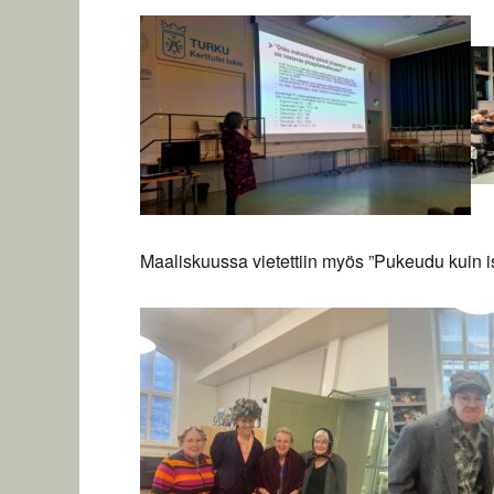
Maaliskuussa vietettiin myös ”Pukeudu kuin is