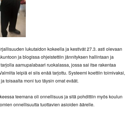
rjallisuuden lukutaidon kokeella ja kestivät 27.3. asti olevaan
akuntoon ja blogissa ohjeistettiin jännityksen hallintaan ja
 tarjolla aamupalabaari ruokalassa, jossa sai itse rakentaa
lmiita leipiä ei siis enää tarjottu. Systeemi koettiin toimivaksi,
 ja toisaalta moni tuo täysin omat eväät.
kokeessa teemana oli onnellisuus ja sitä pohdittiin myös koulun
mien onnellisuutta tuottavien asioiden äärelle.