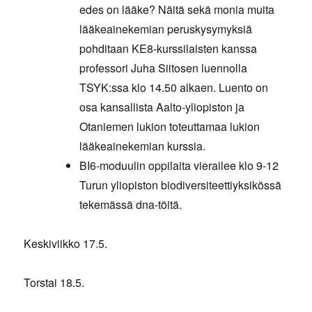
edes on lääke? Näitä sekä monia muita
lääkeainekemian peruskysymyksiä
pohditaan KE8-kurssilaisten kanssa
professori Juha Siitosen luennolla
TSYK:ssa klo 14.50 alkaen. Luento on
osa kansallista Aalto-yliopiston ja
Otaniemen lukion toteuttamaa lukion
lääkeainekemian kurssia.
BI6-moduulin oppilaita vierailee klo 9-12
Turun yliopiston biodiversiteettiyksikössä
tekemässä dna-töitä.
Keskiviikko 17.5.
Torstai 18.5.