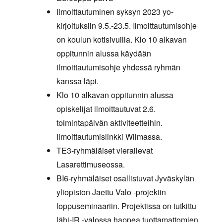
Ilmoittautuminen syksyn 2023 yo-
kirjoituksiin 9.5.-23.5. Ilmoittautumisohje
on koulun kotisivuilla. Klo 10 alkavan
oppitunnin alussa käydään
ilmoittautumisohje yhdessä ryhmän
kanssa läpi.
Klo 10 alkavan oppitunnin alussa
opiskelijat ilmoittautuvat 2.6.
toimintapäivän aktiviteetteihin.
Ilmoittautumislinkki Wilmassa.
TE3-ryhmäläiset vierailevat
Lasarettimuseossa.
BI6-ryhmäläiset osallistuvat Jyväskylän
yliopiston Jaettu Valo -projektin
loppuseminaariin. Projektissa on tutkittu
lähi-IR -valossa happea tuottamattomien