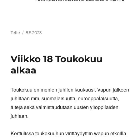
Kirjoittaja
Julkaistu
Telle
8.5.2023
Viikko 18 Toukokuu
alkaa
Toukokuu on monien juhlien kuukausi. Vapun jälkeen
juhlitaan mm. suomalaisuutta, eurooppalaisuutta,
äitejä sekä valmistaudutaan uusien ylioppilaiden
juhlaan.
Kerttulissa toukokuuhun virittäydyttiin wapun etkoilla.