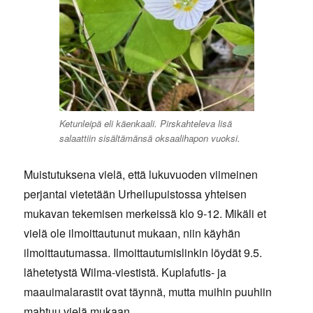
Ketunleipä eli käenkaali. Pirskahteleva lisä
salaattiin sisältämänsä oksaalihapon vuoksi.
Muistutuksena vielä, että lukuvuoden viimeinen
perjantai vietetään Urheilupuistossa yhteisen
mukavan tekemisen merkeissä klo 9-12. Mikäli et
vielä ole ilmoittautunut mukaan, niin käyhän
ilmoittautumassa. Ilmoittautumislinkin löydät 9.5.
lähetetystä Wilma-viestistä. Kuplafutis- ja
maauimalarastit ovat täynnä, mutta muihin puuhiin
mahtuu vielä mukaan.