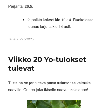
Perjantai 26.5.
2. palkin kokeet klo 10-14. Ruokalassa
lounas tarjolla klo 14 asti.
Kirjoittaja
Julkaistu
Telle
22.5.2023
Viikko 20 Yo-tulokset
tulevat
Tiistaina on jännittävä päivä tutkintonsa valmiiksi
saaville. Onnea joka ikiselle saavutuksistanne!