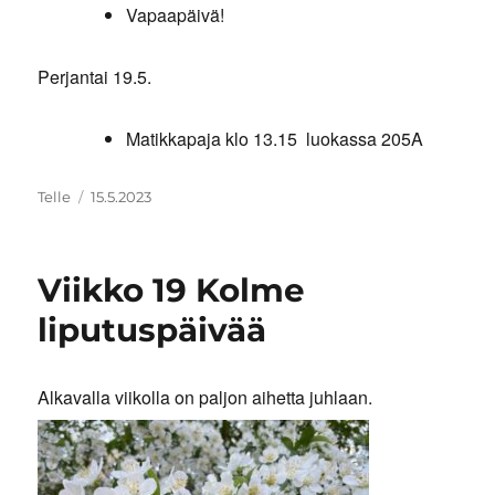
Vapaapäivä!
Perjantai 19.5.
Matikkapaja klo 13.15
luokassa 205A
Kirjoittaja
Julkaistu
Telle
15.5.2023
Viikko 19 Kolme
liputuspäivää
Alkavalla viikolla on paljon aihetta juhlaan.