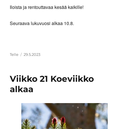
Iloista ja rentouttavaa kesää kaikille!
Seuraava lukuvuosi alkaa 10.8.
Kirjoittaja
Julkaistu
Telle
29.5.2023
Viikko 21 Koeviikko
alkaa