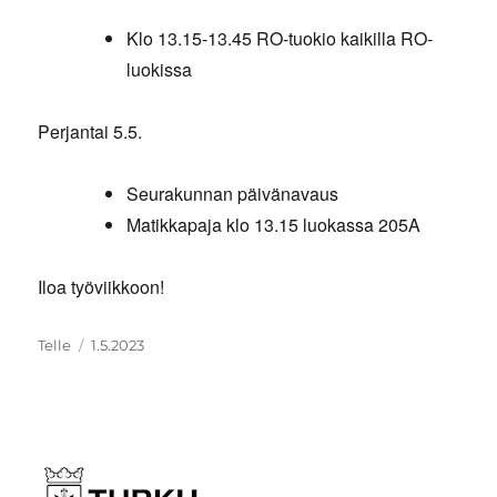
Klo 13.15-13.45 RO-tuokio kaikilla RO-
luokissa
Perjantai 5.5.
Seurakunnan päivänavaus
Matikkapaja klo 13.15 luokassa 205A
Iloa työviikkoon!
Kirjoittaja
Julkaistu
Telle
1.5.2023