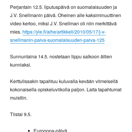
Perjantain 12.5. liputuspäivä on suomalaisuuden ja
J.V. Snellmanin päivä. Oheinen alle kaksiminuuttinen
video kertoo, miksi J.V. Snellman oli niin merkittävä
mies.
https://yle.fi/aihe/artikkeli/2010/05/17/j-v-
snellmanin-paiva-suomalaisuuden-paiva-125
Sunnuntaina 14.5. nostetaan lippu salkoon äitien
kunniaksi.
Kerttulissakin tapahtuu kuluvalla kevään viimeisellä
kokonaisella opiskeluviikolla paljon. Laita tapahtumat
muistiin.
Tiistai 9.5.
Eurooppa-päivä