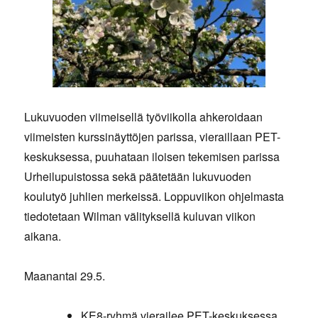
Lukuvuoden viimeisellä työviikolla ahkeroidaan
viimeisten kurssinäyttöjen parissa, vieraillaan PET-
keskuksessa, puuhataan iloisen tekemisen parissa
Urheilupuistossa sekä päätetään lukuvuoden
koulutyö juhlien merkeissä. Loppuviikon ohjelmasta
tiedotetaan Wilman välityksellä kuluvan viikon
aikana.
Maanantai 29.5.
KE8-ryhmä vierailee PET-keskuksessa.