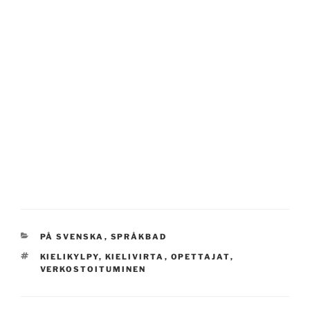
KATEGORIAT
PÅ SVENSKA
,
SPRÅKBAD
AVAINSANAT
KIELIKYLPY
,
KIELIVIRTA
,
OPETTAJAT
,
VERKOSTOITUMINEN