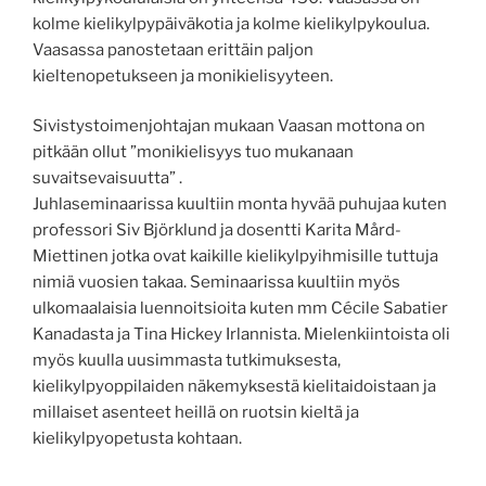
kolme kielikylpypäiväkotia ja kolme kielikylpykoulua.
Vaasassa panostetaan erittäin paljon
kieltenopetukseen ja monikielisyyteen.
Sivistystoimenjohtajan mukaan Vaasan mottona on
pitkään ollut ”monikielisyys tuo mukanaan
suvaitsevaisuutta” .
Juhlaseminaarissa kuultiin monta hyvää puhujaa kuten
professori Siv Björklund ja dosentti Karita Mård-
Miettinen jotka ovat kaikille kielikylpyihmisille tuttuja
nimiä vuosien takaa. Seminaarissa kuultiin myös
ulkomaalaisia luennoitsioita kuten mm Cécile Sabatier
Kanadasta ja Tina Hickey Irlannista. Mielenkiintoista oli
myös kuulla uusimmasta tutkimuksesta,
kielikylpyoppilaiden näkemyksestä kielitaidoistaan ja
millaiset asenteet heillä on ruotsin kieltä ja
kielikylpyopetusta kohtaan.