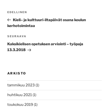
Artikkelien
Edellinen
EDELLINEN
selaus
artikkeli
Kieli– ja kulttuuri-iltapäivät osana koulun
kerhotoimintaa
Seuraava
SEURAAVA
artikkeli
Kaksikielisen opetuksen arviointi – työpaja
13.3.2018
ARKISTO
tammikuu 2023
(1)
huhtikuu 2021
(1)
toukokuu 2019
(1)