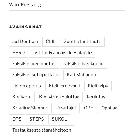
WordPress.org
AVAINSANAT
auf Deutsch
CLIL
Goethe Instituutti
HERO
Institut Francais de Finlande
kaksikielinen opetus
kaksikieliset koulut
kaksikieliset opettajat
Kari Moilanen
kielen opetus
Kielikarnevaali
Kielikylpy
Kielivirta
Kielivirta kouluttaa
koulutus
Kristiina Skinnari
Opettajat
OPH
Oppilaat
OPS
STEPS
SUKOL
Testauksesta täsmähoitoon