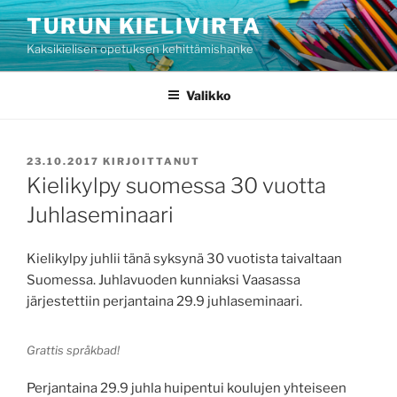
Siirry
TURUN KIELIVIRTA
sisältöön
Kaksikielisen opetuksen kehittämishanke
Valikko
JULKAISTU
23.10.2017
KIRJOITTANUT
Kielikylpy suomessa 30 vuotta
Juhlaseminaari
Kielikylpy juhlii tänä syksynä 30 vuotista taivaltaan
Suomessa. Juhlavuoden kunniaksi Vaasassa
järjestettiin perjantaina 29.9 juhlaseminaari.
Grattis språkbad!
Perjantaina 29.9 juhla huipentui koulujen yhteiseen