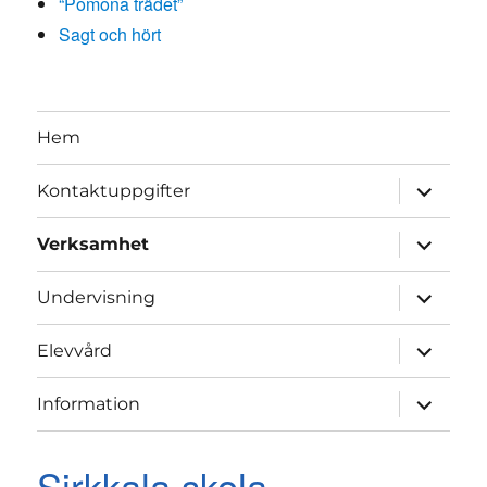
“Pomona trädet”
Sagt och hört
Hem
expand
Kontaktuppgifter
child
menu
expand
Verksamhet
child
menu
expand
Undervisning
child
menu
expand
Elevvård
child
menu
expand
Information
child
menu
Sirkkala skola