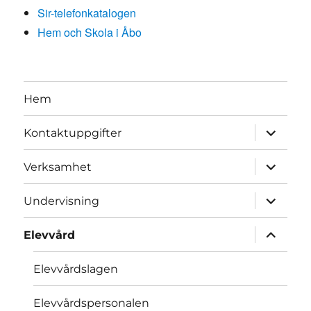
Sir-telefonkatalogen
Hem och Skola i Åbo
Hem
expand
Kontaktuppgifter
child
menu
expand
Verksamhet
child
menu
expand
Undervisning
child
menu
expand
Elevvård
child
menu
Elevvårdslagen
Elevvårdspersonalen