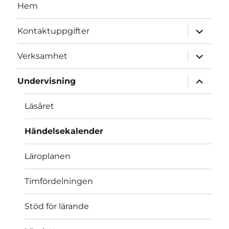
Hem
expand
Kontaktuppgifter
child
menu
expand
Verksamhet
child
menu
expand
Undervisning
child
menu
Läsåret
Händelsekalender
Läroplanen
Timfördelningen
Stöd för lärande