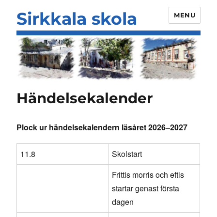
Sirkkala skola
MENU
Händelsekalender
Plock u
r händelsekalendern läsåret 20
26
–
2027
11.8
Skolstart
Frittis morris och eftis
startar genast första
dagen