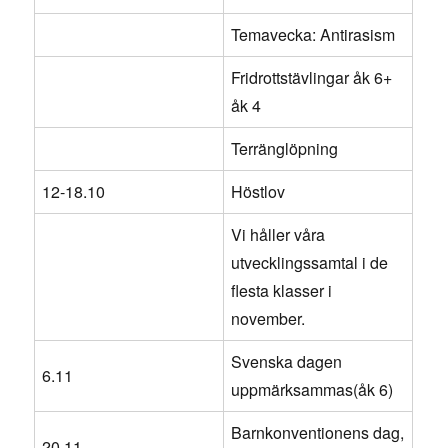
Temavecka: Antirasism
Fridrottstävlingar åk 6+
åk 4
Terränglöpning
12-18.10
Höstlov
Vi håller våra
utvecklingssamtal i de
flesta klasser i
november.
Svenska dagen
6.11
uppmärksammas(åk 6)
Barnkonventionens dag,
20.11