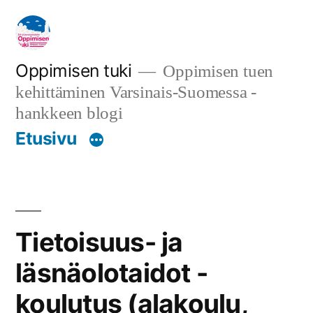
Siirry
sisältöön
Oppimisen tuki
Oppimisen tuen
kehittäminen Varsinais-Suomessa -
hankkeen blogi
Etusivu
Tietoisuus- ja
läsnäolotaidot -
koulutus (alakoulu,