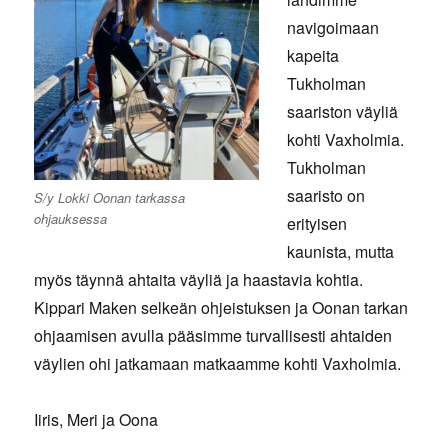
navigoimaan
kapeita
Tukholman
saariston väyliä
kohti Vaxholmia.
Tukholman
saaristo on
S/y Lokki Oonan tarkassa
ohjauksessa
erityisen
kaunista, mutta
myös täynnä ahtaita väyliä ja haastavia kohtia.
Kippari Maken selkeän ohjeistuksen ja Oonan tarkan
ohjaamisen avulla pääsimme turvallisesti ahtaiden
väylien ohi jatkamaan matkaamme kohti Vaxholmia.
Iiris, Meri ja Oona