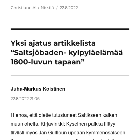
Kirjoittaja
Julkaistu
Christiane Ala-Nissilä
22.8.2022
Yksi ajatus artikkelista
“Saltsjöbaden- kylpyläelämää
1800-luvun tapaan”
Juha-Markus Koistinen
sanoo:
22.8.2022 21.06
Hienoa, että olette tutustuneet Saltikseen kaiken
muun ohella. Kirjavinkki: Kyseinen paikka liittyy
tiiviisti myös Jan Guilloun upeaan kymmenosaiseen