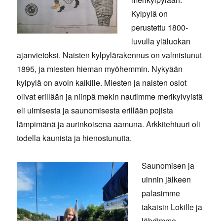
Kylpylä on
perustettu 1800-
luvulla yläluokan
ajanvietoksi. Naisten kylpylärakennus on valmistunut
1895, ja miesten hieman myöhemmin. Nykyään
kylpylä on avoin kaikille. Miesten ja naisten osiot
olivat erillään ja niinpä mekin nautimme merikylvyistä
eli uimisesta ja saunomisesta erillään pojista
lämpimänä ja aurinkoisena aamuna. Arkkitehtuuri oli
todella kaunista ja hienostunutta.
Saunomisen ja
uinnin jälkeen
palasimme
takaisin Lokille ja
lähdimme