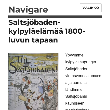
Navigare
VALIKKO
Saltsjöbaden-
kylpyläelämää 1800-
luvun tapaan
Yövyimme
kylpyläkaupungin
Saltsjöbadenin
vierasvenesatamass
a ja aamulla
lähdimme
Saltsjöbanin
kauniiseen
merikylpylään.