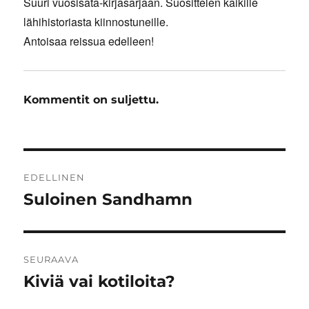
Suuri vuosisata-kirjasarjaan. Suosittelen kaikille
lähihistoriasta kiinnostuneille.
Antoisaa reissua edelleen!
Kommentit on suljettu.
Artikkelien
EDELLINEN
selaus
Suloinen Sandhamn
Edellinen
artikkeli:
SEURAAVA
Kiviä vai kotiloita?
Seuraava
artikkeli: