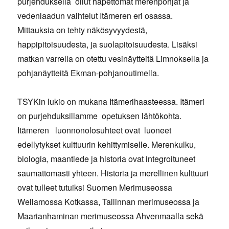
purjehduksella ollut hapettomat merenpohjat ja
vedenlaadun vaihtelut Itämeren eri osassa.
Mittauksia on tehty näkösyvyydestä,
happipitoisuudesta, ja suolapitoisuudesta. Lisäksi
matkan varrella on otettu vesinäytteitä Limnoksella ja
pohjanäytteitä Ekman-pohjanoutimella.
TSYKin lukio on mukana Itämerihaasteessa. Itämeri
on purjehduksillamme opetuksen lähtökohta.
Itämeren luonnonolosuhteet ovat luoneet
edellytykset kulttuurin kehittymiselle. Merenkulku,
biologia, maantiede ja historia ovat integroituneet
saumattomasti yhteen. Historia ja merellinen kulttuuri
ovat tulleet tutuiksi Suomen Merimuseossa
Wellamossa Kotkassa, Tallinnan merimuseossa ja
Maarianhaminan merimuseossa Ahvenmaalla sekä