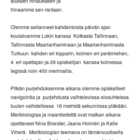
aluksen hinaukseen ja
hinaamme sen rantaan.
Olemme seilanneet kahdentoista päivän ajan
koulaivamme Lokin kanssa Kotkasta Tallinnaan,
Tallinnasta Maarianhaminaan ja Maarianhaminasta
Turkuun kahden eri kipparin, kolmen eri perämiehen,
4 eri opettajan ja 29 opiskelijan kanssa kolmessa
legissä noin 400 merimailia.
Pitkän purjehduksemme aikana olemme opiskelleet
navigointia ja purjehdusta vaihtelevissa olosuhteissa
tuulen vaihdellessa 18 metristä sekunnissa pläkään.
Meribiologiaa ja maantiedettä ovat matkan aikana
opettaneet Nina Brander, Jaana Holmén ja Kalle
Viherä. Meribiologian teemana on tämänvuotisella