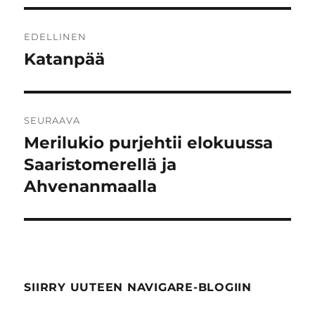
Artikkelien
EDELLINEN
selaus
Katanpää
Edellinen
artikkeli:
SEURAAVA
Merilukio purjehtii elokuussa
Seuraava
artikkeli:
Saaristomerellä ja
Ahvenanmaalla
SIIRRY UUTEEN NAVIGARE-BLOGIIN