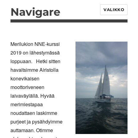
Navigare
VALIKKO
Merilukion NNE-kurssi
2019 on lähestymässä
loppuaan. Hetki sitten
havaitsimme Airistolla
konevikaisen
moottoriveneen
laivaväylällä. Hyvää
merimiestapaa
noudattaen laskimme
purjeet ja pysähdyimme
auttamaan. Otimme