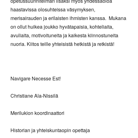
opetussuunnitelman lisäksi myös yhdessäoloa
haastavissa olosuhteissa väsymyksen,
merisairauden ja erilaisten ihmisten kanssa. Mukana
on ollut huikea joukko hyvätapaisia, kohteliaita,
avuliaita, motivoituneita ja kaikesta kiinnostuneita
nuoria. Kiitos teille yhteisistä hetkistä ja retkistä!
Navigare Necesse Est!
Christiane Ala-Nissilä
Merilukion koordinaattori
Historian ja yhteiskuntaopin opettaja