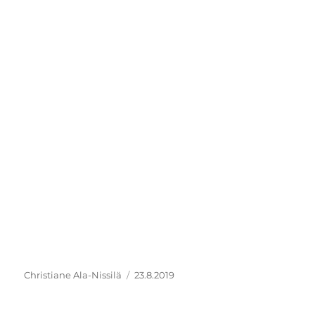
Kirjoittaja
Julkaistu
Christiane Ala-Nissilä
23.8.2019