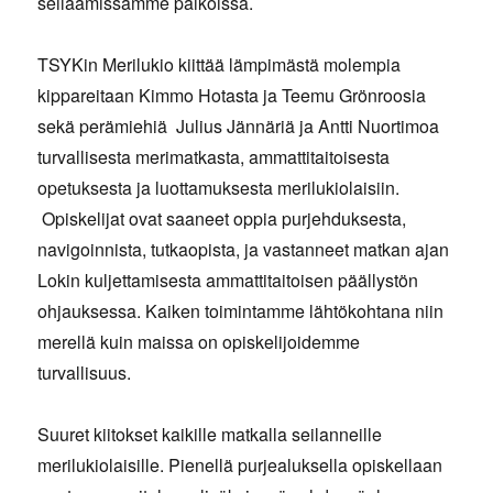
seilaamissamme paikoissa.
TSYKin Merilukio kiittää lämpimästä molempia
kippareitaan Kimmo Hotasta ja Teemu Grönroosia
sekä perämiehiä Julius Jännäriä ja Antti Nuortimoa
turvallisesta merimatkasta, ammattitaitoisesta
opetuksesta ja luottamuksesta merilukiolaisiin.
Opiskelijat ovat saaneet oppia purjehduksesta,
navigoinnista, tutkaopista, ja vastanneet matkan ajan
Lokin kuljettamisesta ammattitaitoisen päällystön
ohjauksessa. Kaiken toimintamme lähtökohtana niin
merellä kuin maissa on opiskelijoidemme
turvallisuus.
Suuret kiitokset kaikille matkalla seilanneille
merilukiolaisille. Pienellä purjealuksella opiskellaan