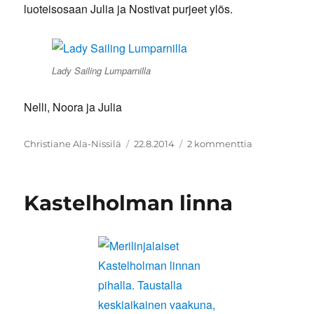
luoteisosaan Julia ja Nostivat purjeet ylös.
Lady Sailing Lumparnilla
Nelli, Noora ja Julia
Kirjoittaja
Julkaistu
artikkeliin
Christiane Ala-Nissilä
22.8.2014
2 kommenttia
Lady
sailingin
johdolla
Kastelholman linna
Lumparnin
selällä