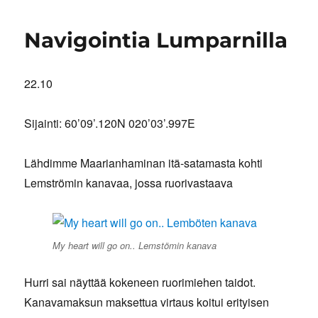
ja
pannukakku
Navigointia Lumparnilla
22.10
Sijainti: 60’09’.120N 020’03’.997E
Lähdimme Maarianhaminan itä-satamasta kohti
Lemströmin kanavaa, jossa ruorivastaava
My heart will go on.. Lemstömin kanava
Hurri sai näyttää kokeneen ruorimiehen taidot.
Kanavamaksun maksettua virtaus koitui erityisen