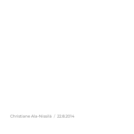
Kirjoittaja
Julkaistu
Christiane Ala-Nissilä
22.8.2014