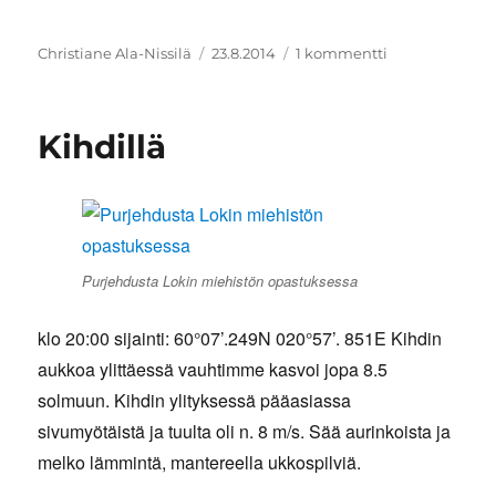
Kirjoittaja
Julkaistu
artikkeliin
Christiane Ala-Nissilä
23.8.2014
1 kommentti
Aamu
Jungfruskärill
Kihdillä
Purjehdusta Lokin miehistön opastuksessa
klo 20:00 sijainti: 60°07’.249N 020°57’. 851E Kihdin
aukkoa ylittäessä vauhtimme kasvoi jopa 8.5
solmuun. Kihdin ylityksessä pääasiassa
sivumyötäistä ja tuulta oli n. 8 m/s. Sää aurinkoista ja
melko lämmintä, mantereella ukkospilviä.