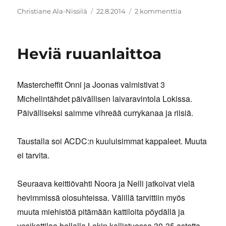
Kirjoittaja
Julkaistu
artikkeliin
Christiane Ala-Nissilä
22.8.2014
2 kommenttia
Kihdillä
Heviä ruuanlaittoa
Mastercheffit Onni ja Joonas valmistivat 3
Michelintähdet päivällisen laivaravintola Lokissa.
Päivälliseksi saimme vihreää currykanaa ja riisiä.
Taustalla soi ACDC:n kuuluisimmat kappaleet. Muuta
ei tarvita.
Seuraava keittiövahti Noora ja Nelli jatkoivat vielä
hevimmissä olosuhteissa. Välillä tarvittiin myös
muuta miehistöä pitämään kattiloita pöydällä ja
vesikattilaa hellalla Lokin kallistuessa 30-35 astetta.