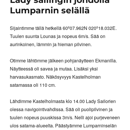
Lumparnin selällä
Sijaintimme tällä hetkellä 60º07.962N 020º18.032E.
Tuulen suunta Lounas ja nopeus 6m/s. Sää on
aurinkoinen, lämmin ja hieman pilvinen.
Otimme lähtömme jälkeen pohjanäytteen Ekmanilla.
Näytteessä oli savea ja mutaa. Lisäksi yksi
harvasukasmato. Näkösyvyys Kastelholman
satamassa oli 110 cm.
Lähdimme Kastelholmasta klo 14.00 Lady Sailorien
olessa navigointivahdissa. Sää oli puolipilvinen ja
tuulen nopeus puuskissa 3m/s. Nelli ajoi purjeveneen
ulos satama-alueelta. Päästyämme Lumparninselän