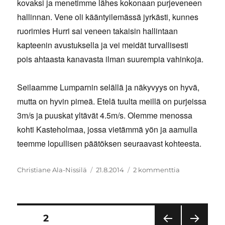
kovaksi ja menetimme lähes kokonaan purjeveneen
hallinnan. Vene oli kääntyilemässä jyrkästi, kunnes
ruorimies Hurri sai veneen takaisin hallintaan
kapteenin avustuksella ja vei meidät turvallisesti
pois ahtaasta kanavasta ilman suurempia vahinkoja.
Seilaamme Lumparnin selällä ja näkyvyys on hyvä,
mutta on hyvin pimeä. Etelä tuulta meillä on purjeissa
3m/s ja puuskat yltävät 4.5m/s. Olemme menossa
kohti Kasteholmaa, jossa vietämmä yön ja aamulla
teemme lopullisen päätöksen seuraavast kohteesta.
Kirjoittaja
Julkaistu
artikkeliin
Christiane Ala-Nissilä
21.8.2014
2 kommenttia
Navigointia
Lumparnilla
Artikkelien
SIVU
2