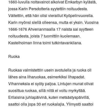
1660-luvulla noitavainot alkoivat Emkarbyn kylästä,
jossa Karin Persdotteria syytettiin noituudesta.
Väitettiin, että hän olisi vieraillut Kyöpelinvuorella.
Karin myönsi siellä olleensa, mutta ei yksin. Vuosina
1666-1676 Ahvenanmaalla 17 naista sai syytteen
noituudesta, joista 7 tuomittiin kuolemaan.
Kastelholman linna toimi tutkintavankilana.
Ruoka
Ruokaa valmistettiin usein avotulella ja ruoka oli
lähes aina liharuokaa, esimerkiksi lihapadat.
Vihanneksia ei syöty paljoa. Lintujen munat olivat
suosittua ruokaa, sillä niitä ei voitu myrkyttää.
Erilaisina juhlapäivinä, kuten metsästyspäivillä,
saattoi olla jopa 30 eri ruokalajia. Ylimystö saattoi