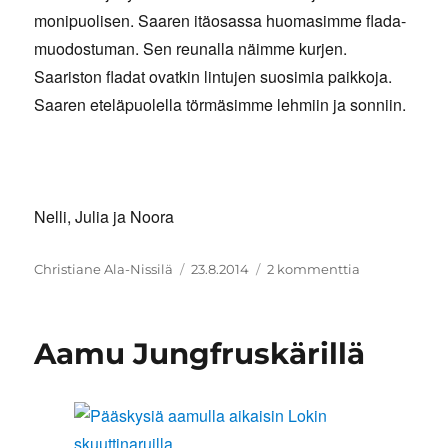
monipuolisen. Saaren itäosassa huomasimme flada-
muodostuman. Sen reunalla näimme kurjen.
Saariston fladat ovatkin lintujen suosimia paikkoja.
Saaren eteläpuolella törmäsimme lehmiin ja sonniin.
Nelli, Julia ja Noora
Kirjoittaja
Julkaistu
artikkeliin
Christiane Ala-Nissilä
23.8.2014
2 kommenttia
Biologiaa
Jungfruskäri
Aamu Jungfruskärillä