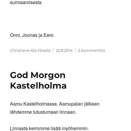
surmaamisesta
Onni, Joonas ja Eero
Kirjoittaja
Julkaistu
artikkeliin
Christiane Ala-Nissilä
22.8.2014
2 kommenttia
Kastelholma
linna
God Morgon
Kastelholma
Aamu Kastelholmassa. Aamupalan jälkeen
lähdemme tutustumaan linnaan.
Linnasta kerromme lisää myöhemmin.