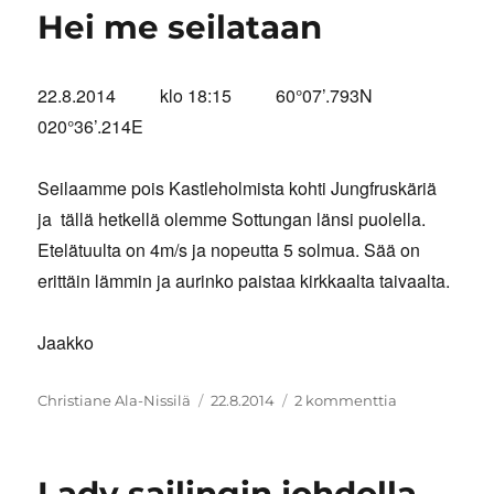
Hei me seilataan
22.8.2014 klo 18:15 60°07’.793N
020°36’.214E
Seilaamme pois Kastleholmista kohti Jungfruskäriä
ja tällä hetkellä olemme Sottungan länsi puolella.
Etelätuulta on 4m/s ja nopeutta 5 solmua. Sää on
erittäin lämmin ja aurinko paistaa kirkkaalta taivaalta.
Jaakko
Kirjoittaja
Julkaistu
artikkeliin
Christiane Ala-Nissilä
22.8.2014
2 kommenttia
Hei
me
seilataan
Lady sailingin johdolla