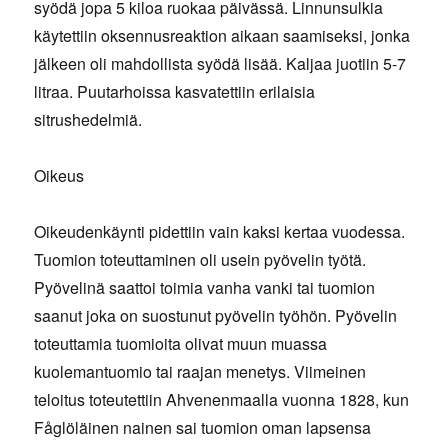
syödä jopa 5 kiloa ruokaa päivässä. Linnunsulkia
käytettiin oksennusreaktion aikaan saamiseksi, jonka
jälkeen oli mahdollista syödä lisää. Kaljaa juotiin 5-7
litraa. Puutarhoissa kasvatettiin erilaisia
sitrushedelmiä.
Oikeus
Oikeudenkäynti pidettiin vain kaksi kertaa vuodessa.
Tuomion toteuttaminen oli usein pyövelin työtä.
Pyövelinä saattoi toimia vanha vanki tai tuomion
saanut joka on suostunut pyövelin työhön. Pyövelin
toteuttamia tuomioita olivat muun muassa
kuolemantuomio tai raajan menetys. Viimeinen
teloitus toteutettiin Ahvenenmaalla vuonna 1828, kun
Fåglöläinen nainen sai tuomion oman lapsensa