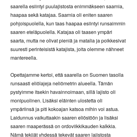
saarella esiintyi puulajistosta enimmäkseen saarnia,
haapaa sekä katajaa. Saarnia oli eniten saaren
pohjoispuolella, kun taas haapaa esiintyi runsaimmin
saaren eteläpuolella. Katajaa oli taasen ympäri
saarta, mutta ne olivat pieniä ja matalia ja poikkesivat
suuresti perinteisistä katajista, joita olemme nähneet
mantereella.
Opettajamme kertoi, että saarella on Suomen tasolla
runsaasti eliölajeja neliömetrin alueella. Tämän
pystyimme itsekin havainnoimaan, sillä lajisto oli
monipuolinen. Lisäksi eläinten ulostetta oli
ympäriinsä ja piti kokoajan katsoa mihin voi astua.
Laidunnus vaikuttaakin saaren eliöstöön ja lisäksi
saaren maaperässä on ordoviikkikauden kalkkia.
Nämä tekijät yhdessä tekevät saaren lajistosta