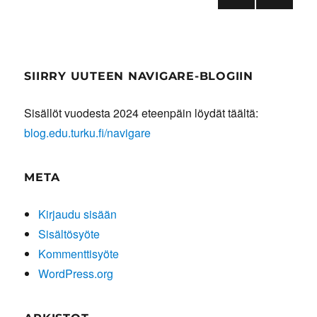
EDE
SEU
sivutus
LLIN
RAA
EN
VA
SIVU
SIVU
SIIRRY UUTEEN NAVIGARE-BLOGIIN
Sisällöt vuodesta 2024 eteenpäin löydät täältä:
blog.edu.turku.fi/navigare
META
Kirjaudu sisään
Sisältösyöte
Kommenttisyöte
WordPress.org