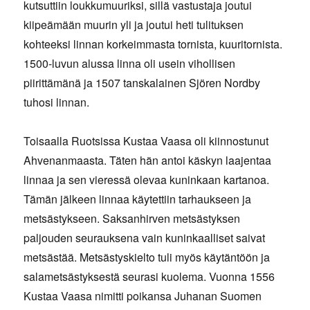
kutsuttiin loukkumuuriksi, sillä vastustaja joutui
kiipeämään muurin yli ja joutui heti tulituksen
kohteeksi linnan korkeimmasta tornista, kuuritornista.
1500-luvun alussa linna oli usein vihollisen
piirittämänä ja 1507 tanskalainen Sjören Nordby
tuhosi linnan.
Toisaalla Ruotsissa Kustaa Vaasa oli kiinnostunut
Ahvenanmaasta. Täten hän antoi käskyn laajentaa
linnaa ja sen vieressä olevaa kuninkaan kartanoa.
Tämän jälkeen linnaa käytettiin tarhaukseen ja
metsästykseen. Saksanhirven metsästyksen
paljouden seurauksena vain kuninkaalliset saivat
metsästää. Metsästyskielto tuli myös käytäntöön ja
salametsästyksestä seurasi kuolema. Vuonna 1556
Kustaa Vaasa nimitti poikansa Juhanan Suomen