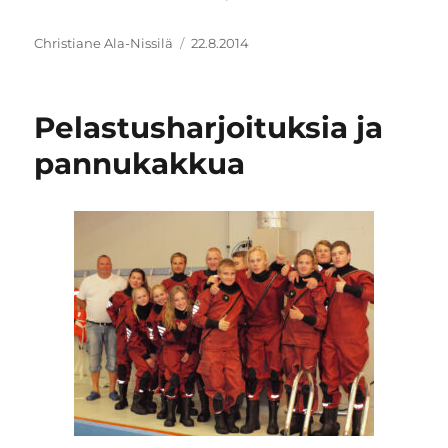
Kirjoittaja
Julkaistu
Christiane Ala-Nissilä
22.8.2014
Pelastusharjoituksia ja
pannukakkua