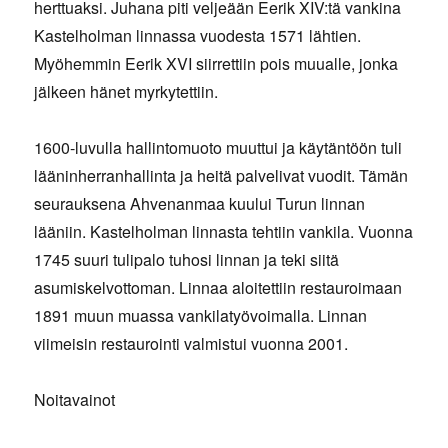
herttuaksi. Juhana piti veljeään Eerik XIV:tä vankina
Kastelholman linnassa vuodesta 1571 lähtien.
Myöhemmin Eerik XVI siirrettiin pois muualle, jonka
jälkeen hänet myrkytettiin.
1600-luvulla hallintomuoto muuttui ja käytäntöön tuli
lääninherranhallinta ja heitä palvelivat vuodit. Tämän
seurauksena Ahvenanmaa kuului Turun linnan
lääniin. Kastelholman linnasta tehtiin vankila. Vuonna
1745 suuri tulipalo tuhosi linnan ja teki siitä
asumiskelvottoman. Linnaa aloitettiin restauroimaan
1891 muun muassa vankilatyövoimalla. Linnan
viimeisin restaurointi valmistui vuonna 2001.
Noitavainot