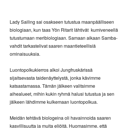
Lady Sailing sai osakseen tutustua maanpäälliseen
biologiaan, kun taas Yön Ritarit lähtivät kumiveneellä
tutustumaan meribiologiaan. Samaan aikaan Samba-
vahdit tarkastelivat saaren maantieteellisiä
ominaisuuksia.
Luontopolkukierros alkoi Jungfruskärissä
sijaitsevasta taidenäyttelystä, jonka kävimme
katsastamassa. Tämän jälkeen valitsimme
aihealueet, mihin kukin ryhmä halusi tutustua ja sen
jälkeen lähdimme kulkemaan luontopolkua.
Meidän tehtävä biologeina oli havainnoida saaren
kasvillisuutta ja muita eliöitä. Huomasimme, että