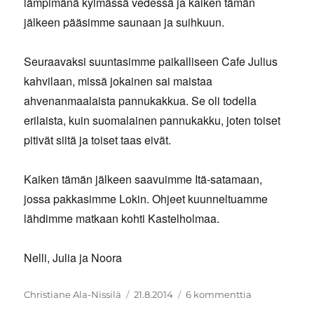
lämpimänä kylmässä vedessä ja kaiken tämän
jälkeen pääsimme saunaan ja suihkuun.
Seuraavaksi suuntasimme paikalliseen Cafe Julius
kahvilaan, missä jokainen sai maistaa
ahvenanmaalaista pannukakkua. Se oli todella
erilaista, kuin suomalainen pannukakku, joten toiset
pitivät siitä ja toiset taas eivät.
Kaiken tämän jälkeen saavuimme Itä-satamaan,
jossa pakkasimme Lokin. Ohjeet kuunneltuamme
lähdimme matkaan kohti Kastelholmaa.
Nelli, Julia ja Noora
Kirjoittaja
Julkaistu
artikkeliin
Christiane Ala-Nissilä
21.8.2014
6 kommenttia
Pelastusharjo