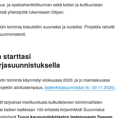
tus- ja opetushenkilökunnan sekä kotien ja kulttuurialan
istä yhteistyötä lukemiseen liittyen.
tin toiminta toteutettiin suomeksi ja ruotsiksi. Projektia rahoitti
tuuriministeriö.
 starttasi
rjasuunnistuksella
ktin toiminta käynnistyi elokuussa 2020, ja jo marraskuussa
projektin aloitustempaus,
lastenkirjasuunnistus
(6.–30.11.2020)
.
t tarjosivat mielikuvitusta kutkuttelevien toiminnallisten
si kaiken kaikkiaan 100 erilaista kirjavinkkiä! Suunnistus
teistyössä
Turun kaupunginkirjaston lastenosasto Saagan