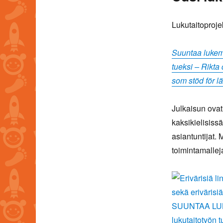
Lukutaitoproje
Suuntaa lukemi
tueksi – Rikta 
som stöd för l
Julkaisun ovat 
kaksikielisiss
asiantuntijat. 
toimintamallej