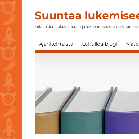
Suuntaa lukemise
Lukutaidon, lukukulttuurin ja lukuharrastuksen edistämin
Ajankohtaista
Lukuiloa-blogi
Mater