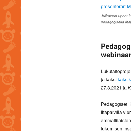
Julkaisun upeat k
pedagogisella ilt
Pedagogis
webinaar
Lukutaitoproje
ja kaksi
kaksik
27.3.2021 ja
K
Pedagogiset il
Iltapäivillä vie
ammattilaisten
lukemisen insp