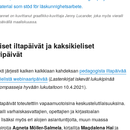
annet on kuvittanut graafikko-kuvittaja Jenny Lucander, joka myös vieraili
apäivällä maaliskuussa.
et iltapäivät ja kaksikieliset
ipäivät
kti järjesti kaiken kaikkiaan kahdeksan
pedagogista iltapäivää
ielistä webinaaripäivää
(
Lastenkirjat iskevät lukukipinää
ompasseja hyvään lukutaitoon
10.4.2021).
tapäivät toteutettiin vapaamuotoisina keskustelutilaisuuksina.
raili varhaiskasvattajien, opettajien ja kirjastoalan
 lisäksi myös eri alojen asiantuntijoita, muun muassa
iroija
Agneta Möller-Salmela
, kirjailija
Magdalena Hai
ja