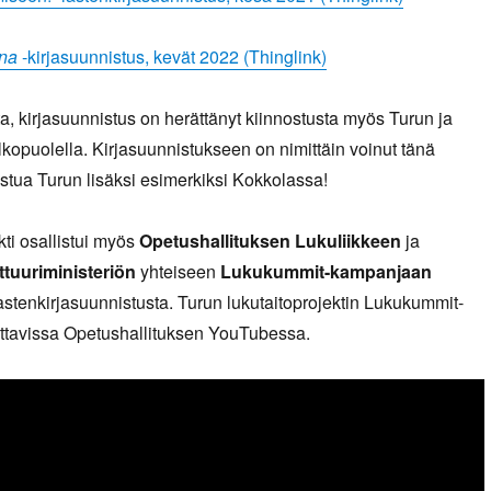
na
-kirjasuunnistus, kevät 2022 (Thinglink)
a, kirjasuunnistus on herättänyt kiinnostusta myös Turun ja
lkopuolella. Kirjasuunnistukseen on nimittäin voinut tänä
stua Turun lisäksi esimerkiksi Kokkolassa!
kti osallistui myös
Opetushallituksen Lukuliikkeen
ja
ttuuriministeriön
yhteiseen
Lukukummit-kampanjaan
lastenkirjasuunnistusta. Turun lukutaitoprojektin Lukukummit-
ottavissa Opetushallituksen YouTubessa.