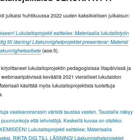
kti julkaisi huhtikuussa 2022 uuden kaksikielisen julkaisun:
seen! Lukutaitoprojekti esittelee: Materiaalia lukutaitotyön
dig till läsning! Läskunnighetprojektet presenterar: Material
äskunnighetsarbete
(aoe.fi).
kirjoittaneet lukutaitoprojektin pedagogisissa iltapäivissä ja
ä webinaaripäivissä keväällä 2021 vierailleet lukutaidon
Materiaali käsittää myös lukutaitoprojektista tuotettuja
a.