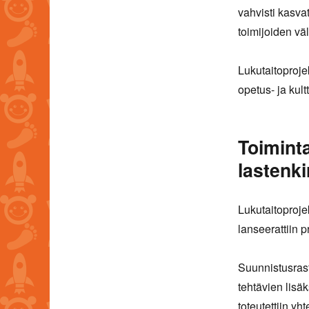
vahvisti kasva
toimijoiden väl
Lukutaitoprojek
opetus- ja kult
Toiminta
lastenki
Lukutaitoproje
lanseerattiin 
Suunnistusrasti
tehtävien lisäk
toteutettiin yh