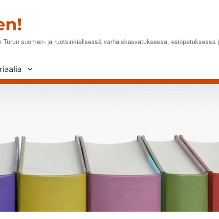
en!
en Turun suomen- ja ruotsinkielisessä varhaiskasvatuksessa, esiopetuksessa
iaalia