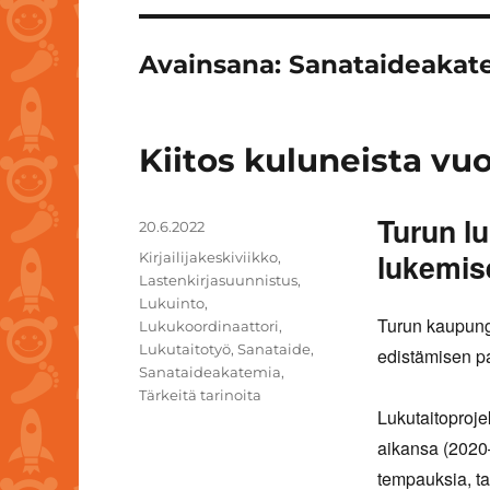
Avainsana:
Sanataideakat
Kiitos kuluneista vuo
Turun lu
Julkaistu
20.6.2022
lukemis
Avainsanat
Kirjailijakeskiviikko
,
Lastenkirjasuunnistus
,
Lukuinto
,
Turun kaupungi
Lukukoordinaattori
,
Lukutaitotyö
,
Sanataide
,
edistämisen pa
Sanataideakatemia
,
Tärkeitä tarinoita
Lukutaitoproje
aikansa (2020–
tempauksia, ta