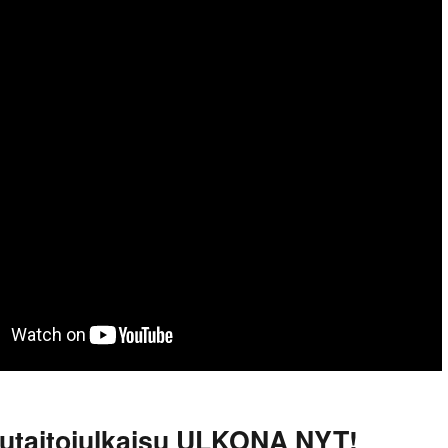
kutaitojulkaisu ULKONA NYT!