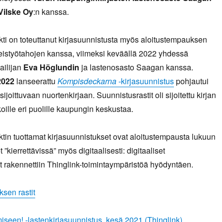
Vilske Oy
:n kanssa.
kti on toteuttanut kirjasuunnistusta myös aloitustempauksen
teistyötahojen kanssa, viimeksi keväällä 2022 yhdessä
jailijan
Eva Höglundin
ja lastenosasto Saagan kanssa.
2022
lanseerattu
Kompisdeckarna
-kirjasuunnistus
pohjautui
joittuvaan nuortenkirjaan. Suunnistusrastit oli sijoitettu kirjan
ille eri puolille kaupungin keskustaa.
ktin tuottamat kirjasuunnistukset ovat aloitustempausta lukuun
t ”kierrettävissä” myös digitaalisesti: digitaaliset
it rakennettiin Thinglink-toimintaympäristöä hyödyntäen.
ksen rastit
seen! -lastenkirjasuunnistus, kesä 2021 (Thinglink)