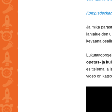
Kompisdeckar
Ja mikä parast
lähialueiden u
keväänä osalli
Lukutaitoproje
opetus- ja kul
esittelemällä 
video on kats