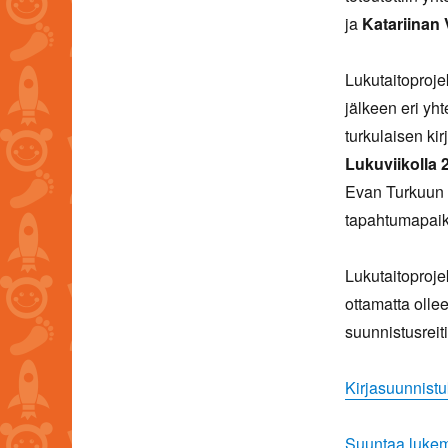
ja
Katariinan 
Lukutaitoproje
jälkeen eri yh
turkulaisen kir
Lukuviikolla 
Evan Turkuun si
tapahtumapaiko
Lukutaitoproje
ottamatta ollee
suunnistusreit
Kirjasuunnistu
Suuntaa lukemi