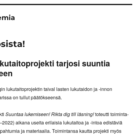
emia
sista!
kutaitoprojekti tarjosi suuntia
een
n lukutaitoprojektin taival lasten lukutaidon ja -innon
rissa on tullut päätökseensä.
kti
Suuntaa lukemiseen! Rikta dig till läsning!
toteutti toiminta-
2022) aikana useita erilaisia lukutaitoa ja -intoa edistäviä
pahtumia ja materiaalia. Toimintansa kautta projekti myös