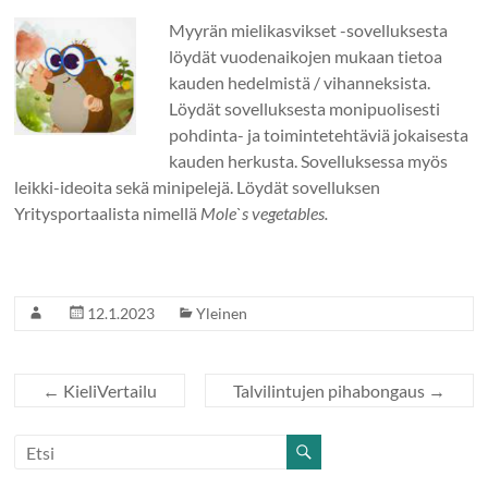
Myyrän mielikasvikset -sovelluksesta
löydät vuodenaikojen mukaan tietoa
kauden hedelmistä / vihanneksista.
Löydät sovelluksesta monipuolisesti
pohdinta- ja toimintetehtäviä jokaisesta
kauden herkusta. Sovelluksessa myös
leikki-ideoita sekä minipelejä. Löydät sovelluksen
Yritysportaalista nimellä
Mole`s vegetables.
12.1.2023
Yleinen
←
KieliVertailu
Talvilintujen pihabongaus
→