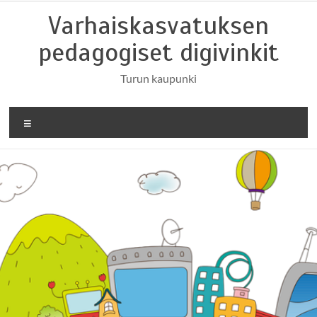
Skip
Varhaiskasvatuksen
to
content
pedagogiset digivinkit
Turun kaupunki
Valikko