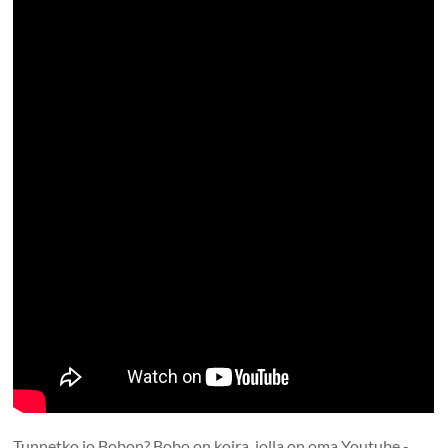
Tunnetko jo Bobon? Bobo on koira, jolla on oma Youtube -