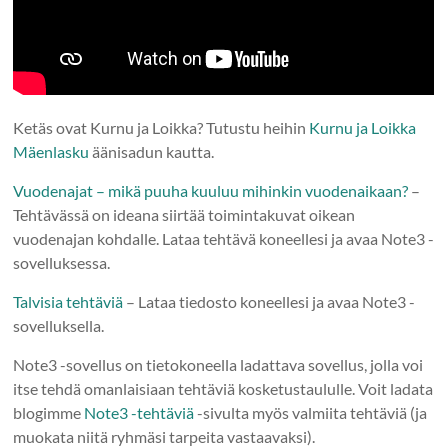
Ketäs ovat Kurnu ja Loikka? Tutustu heihin
Kurnu ja Loikka
Mäenlasku
äänisadun kautta.
Vuodenajat – mikä puuha kuuluu mihinkin vuodenaikaan?
–
Tehtävässä on ideana siirtää toimintakuvat oikean
vuodenajan kohdalle. Lataa tehtävä koneellesi ja avaa Note3 -
sovelluksessa.
Talvisia tehtäviä
– Lataa tiedosto koneellesi ja avaa Note3 -
sovelluksella.
Note3 -sovellus on tietokoneella ladattava sovellus, jolla voi
itse tehdä omanlaisiaan tehtäviä kosketustaululle. Voit ladata
blogimme
Note3 -tehtäviä
-sivulta myös valmiita tehtäviä (ja
muokata niitä ryhmäsi tarpeita vastaavaksi).