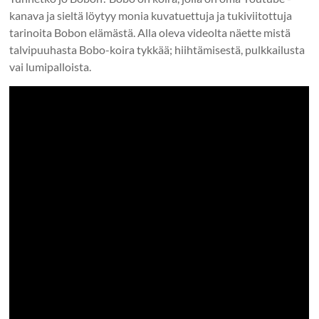
kanava ja sieltä löytyy monia kuvatuettuja ja tukiviitottuja
tarinoita Bobon elämästä. Alla oleva videolta näette mistä
talvipuuhasta Bobo-koira tykkää; hiihtämisestä, pulkkailusta
vai lumipalloista.