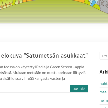
a elokuva ”Satumetsän asukkaat”
n teossa on käytetty iPadia ja Green Screen –appia.
Ark
tsässä. Mukaan metsään on otettu tarinaan liittyviä
tu sisätiloissa vihreää kangasta vasten ja
huht
Lue lisää
maal
helm