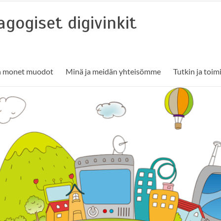
gogiset digivinkit
n monet muodot
Minä ja meidän yhteisömme
Tutkin ja toi