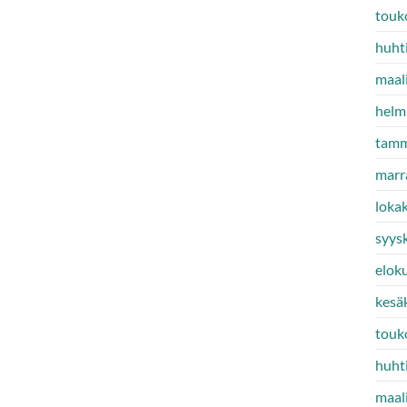
touk
huht
maal
helm
tamm
marr
loka
syys
elok
kesä
touk
huht
maal