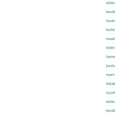
elok
kesä
touk
huht
maal
helm
tamm
joul
marr
loka
syys
elok
kesä