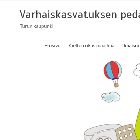
Skip
to
Varhaiskasvatuksen peda
content
Turun kaupunki
Etusivu
Kielten rikas maailma
Ilmaisu