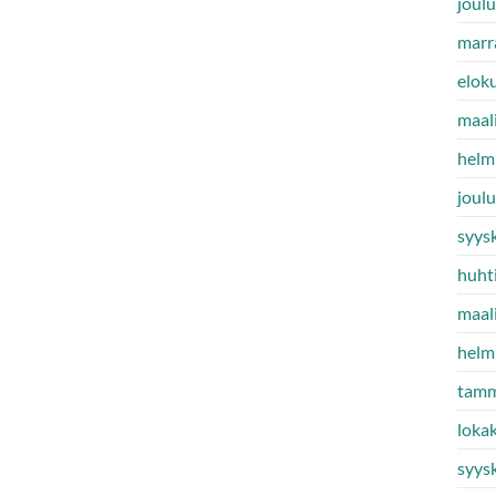
joul
marr
elok
maal
helm
joul
syys
huht
maal
helm
tamm
loka
syys