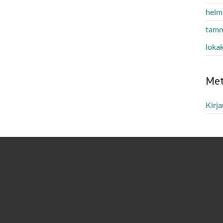
helm
tamm
loka
Me
Kirj