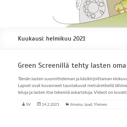
Kuukausi:
helmikuu 2021
Green Screenillä tehty lasten om
Tämän lasten suunnitteleman ja käsikirjoittaman elokuva
Lapset ovat kuvanneet taustakuvat metsäretkellä lähime
leluja ja lasten itse tekemiä askarteluja. Videot on kuvat
SV
14.2.2021
ilmaisu
,
ipad
,
Yleinen