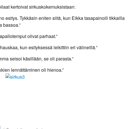
ilaat kertoivat sirkuskokemuksistaan:
sitys. Tykkäsin eniten siitä, kun Eikka tasapainoili tikkailla
la bassoa.”
lotemput olivat parhaat.”
kaa, kun esityksessä leikittiin eri välineillä.”
eisoi käsillään, se oli parasta.”
n lennättäminen oli hienoa.”
u