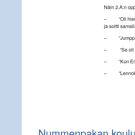
Näin 2.A:n opp
– ”Oli hieno e
ja soitti samal
– ”Jumppapal
– ”Se oli haus
– ”Kun Emma s
– ”Lennokkie
Nummenpakan koul