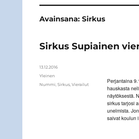
Avainsana:
Sirkus
Sirkus Supiainen vie
Kirjoittaja
Julkaistu
13.12.2016
Kategoriat
Yleinen
Perjantaina 9.
Avainsanat
Nummi
,
Sirkus
,
Vierailut
hauskasta nel
näytöksestä. N
sirkus tarjosi 
unelmista. Jon
saivat koulun i