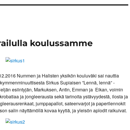
railulla koulussamme
12.2016 Nummen ja Halisten yksikön kouluväki sai nauttia
ikymmenminuuttisesta Sirkus Supiaisen ”Lennä, lennä” -
eljän esiintyjän, Markuksen, Antin, Emman ja Eikan, voimin
akrobatiaa ja jongleerausta sekä tarinoita ystävyydestä, ilosta ja
gleerausrenkaat, jumppapallot, sateenvarjot ja paperilennokit
son salin näyttämöllä kovaa kyytiä, ja yleisön aplodit raikuivat.