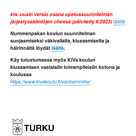
kts. uusin versio osana opetussuunnitelman
järjestyssääntöjen ohessa (päivitetty 6/2023)
täältä
Nummenpakan koulun suunnitelman
suojaamiseksi väkivallalta, kiusaamiselta ja
häirinnältä löydät
täältä
.
Käy tutustumassa myös KiVa koulun
kiusaamisen vastaisiin toimenpiteisiin kotona ja
koulussa
https://www.kivakoulu.fi/vanhemmille/