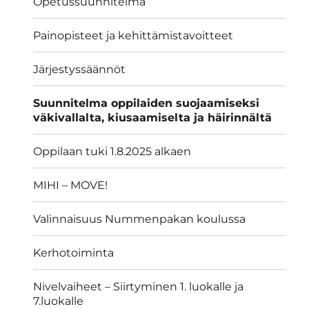
Opetussuunnitelma
Painopisteet ja kehittämistavoitteet
Järjestyssäännöt
Suunnitelma oppilaiden suojaamiseksi
väkivallalta, kiusaamiselta ja häirinnältä
Oppilaan tuki 1.8.2025 alkaen
MIHI – MOVE!
Valinnaisuus Nummenpakan koulussa
Kerhotoiminta
Nivelvaiheet – Siirtyminen 1. luokalle ja
7.luokalle