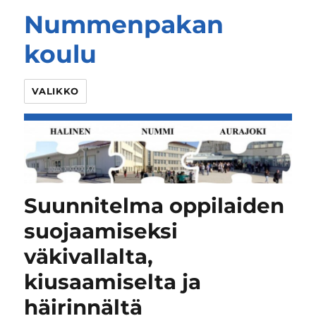
Nummenpakan
koulu
VALIKKO
Suunnitelma oppilaiden
suojaamiseksi
väkivallalta,
kiusaamiselta ja
häirinnältä