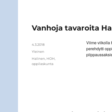
Vanhoja tavaroita Hal
Viime viikolla
Kirjoittaja
Julkaistu
4.3.2018
perehdytti opp
Kategoriat
Yleinen
piippaussaksi
Avainsanat
Halinen
,
HOH
,
oppilaskunta