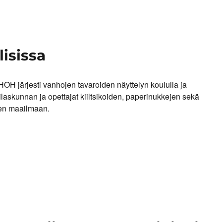
isissa
 HOH järjesti vanhojen tavaroiden näyttelyn koululla ja
ilaskunnan ja opettajat kiiltsikoiden, paperinukkejen sekä
en maailmaan.