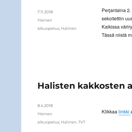
Perjantaina 2.
Kirjoittaja
Julkaistu
7.11.2018
sekoitettiin uu
Kategoriat
Yleinen
Kaikissa väriry
Avainsanat
alkuopetus
,
Halinen
Tässä niistä m
Halisten kakkosten 
Kirjoittaja
Julkaistu
8.4.2018
Klikkaa
linkki
Kategoriat
Yleinen
Avainsanat
alkuopetus
,
Halinen
,
TVT