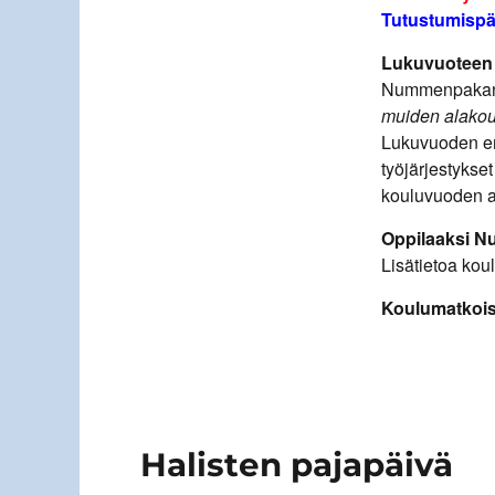
Tutustumispäi
Lukuvuoteen 2
Nummenpakan 
muiden alakou
Lukuvuoden en
työjärjestyks
kouluvuoden a
Oppilaaksi 
Lisätietoa kou
Koulumatkoist
Halisten pajapäivä