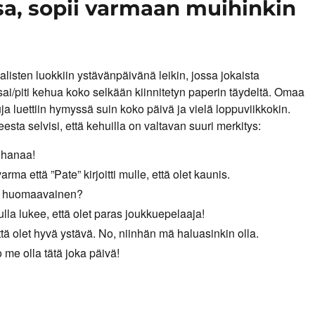
sa, sopii varmaan muihinkin
alisten luokkiin ystävänpäivänä leikin, jossa jokaista
sai/piti kehua koko selkään kiinnitetyn paperin täydeltä. Omaa
ja luettiin hymyssä suin koko päivä ja vielä loppuviikkokin.
esta selvisi, että kehuilla on valtavan suuri merkitys:
ihanaa!
rma että ”Pate” kirjoitti mulle, että olet kaunis.
ä huomaavainen?
Mulla lukee, että olet paras joukkuepelaaja!
ttä olet hyvä ystävä. No, niinhän mä haluasinkin olla.
 me olla tätä joka päivä!