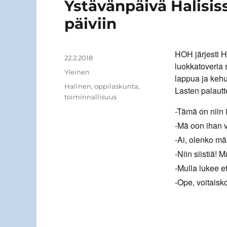
Ystävänpäivä Halisis
päiviin
HOH järjesti H
Kirjoittaja
Julkaistu
22.2.2018
luokkatoveria 
Kategoriat
Yleinen
lappua ja kehu
Avainsanat
Halinen
,
oppilaskunta
,
Lasten palautte
toiminnallisuus
-Tämä on niin 
-Mä oon ihan va
-Ai, olenko m
-Niin siistiä! 
-Mulla lukee e
-Ope, voitaisko