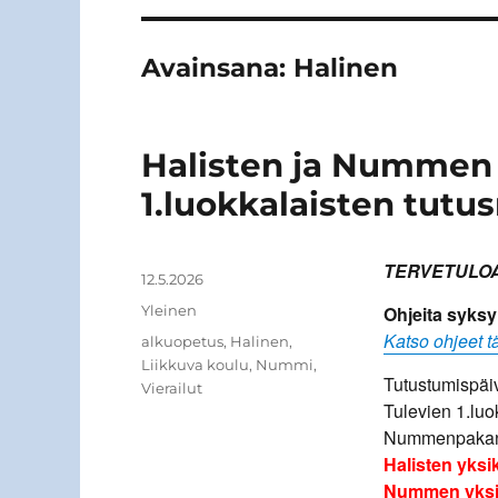
Avainsana:
Halinen
Halisten ja Nummen 
1.luokkalaisten tutu
TERVETULOA
Kirjoittaja
Julkaistu
12.5.2026
Kategoriat
Yleinen
Ohjeita syksyn
Katso ohjeet tä
Avainsanat
alkuopetus
,
Halinen
,
Liikkuva koulu
,
Nummi
,
Tutustumispäi
Vierailut
Tulevien 1.luo
Nummenpakan 
Halisten yksi
Nummen yksik