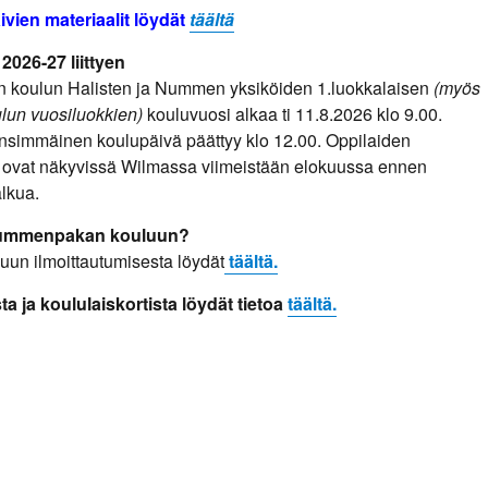
vien materiaalit löydät
täältä
026-27 liittyen
koulun Halisten ja Nummen yksiköiden 1.luokkalaisen
(myös
lun vuosiluokkien)
kouluvuosi alkaa ti 11.8.2026 klo 9.00.
simmäinen koulupäivä päättyy klo 12.00. Oppilaiden
et ovat näkyvissä Wilmassa viimeistään elokuussa ennen
lkua.
Nummenpakan kouluun?
luun ilmoittautumisesta löydät
täältä.
a ja koululaiskortista löydät tietoa
täältä.