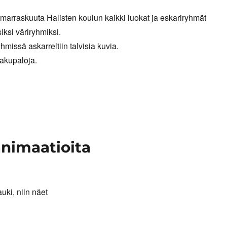
 marraskuuta Halisten koulun kaikki luokat ja eskariryhmät
siksi väriryhmiksi.
hmissä askarreltiin talvisia kuvia.
akupaloja.
animaatioita
auki, niin näet