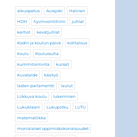
alkuopetus
Aurajoki
Halinen
HOH
hyvinvointitiimi
juhlat
kerhot
kevätjuhlat
Kodin ja koulun päivä
kotitalous
koulu
Koulurauha
kummitoiminta
kurssit
Kuvataide
käsityö
lasten parlamentti
laulut
Liikkuva koulu
lukeminen
Lukuklaani
Lukupolku
LUTU
matematiikka
monialaiset oppimiskokonaisuudet