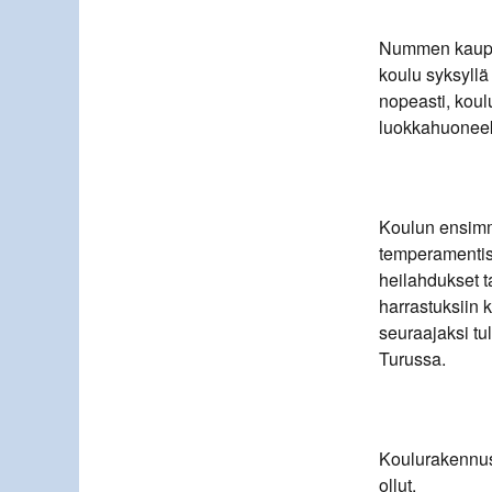
Nummen kaupun
koulu syksyllä
nopeasti, koulu
luokkahuoneeks
Koulun ensimmä
temperamentist
heilahdukset 
harrastuksiin
seuraajaksi tu
Turussa.
Koulurakennus s
ollut.