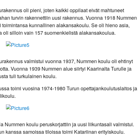
kennus oli pieni, joten kaikki oppilaat eivät mahtuneet
ahan turvin rakennettiin uusi rakennus. Vuonna 1918 Nummen
ti toimintansa kunnallinen alakansakoulu. Se oli hieno asia,
 oli silloin vain 157 suomenkielistä alakansakoulua.
urakennus valmistui vuonna 1937, Nummen koulu oli ehtinyt
uotta. Vuonna 1939 Nummen alue siirtyi Kaarinalta Turulle ja
a tuli turkulainen koulu.
sa toimi vuosina 1974-1980 Turun opettajankoulutuslaitos ja
ikoulu.
la Nummen koulu peruskorjattiin ja uusi liikuntasali valmistui.
kanssa samoissa tiloissa toimi Katariinan erityiskoulu.