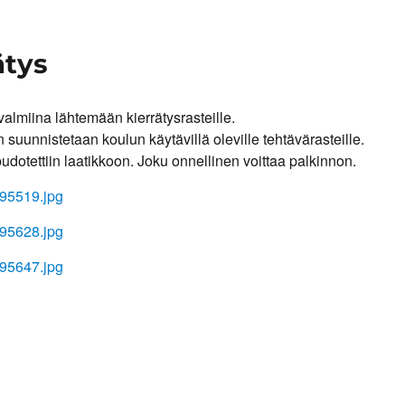
ätys
valmiina lähtemään kierrätysrasteille.
suunnistetaan koulun käytävillä oleville tehtävärasteille.
udotettiin laatikkoon. Joku onnellinen voittaa palkinnon.