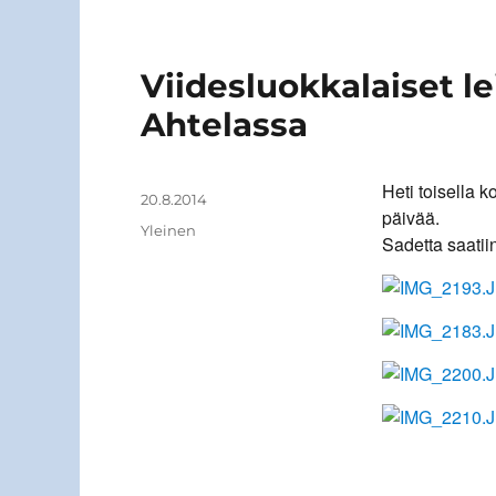
Viidesluokkalaiset l
Ahtelassa
Heti toisella k
Kirjoittaja
Julkaistu
20.8.2014
päivää.
Kategoriat
Yleinen
Sadetta saatii