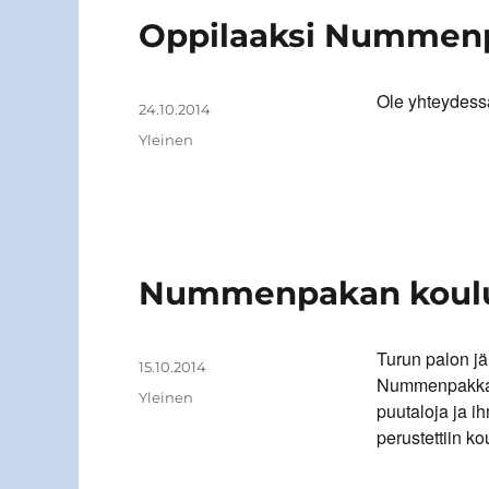
Oppilaaksi Nummen
Ole yhteydessä
Kirjoittaja
Julkaistu
24.10.2014
Kategoriat
Yleinen
Nummenpakan koulu 
Turun palon j
Kirjoittaja
Julkaistu
15.10.2014
Nummenpakka ku
Kategoriat
Yleinen
puutaloja ja 
perustettiin ko