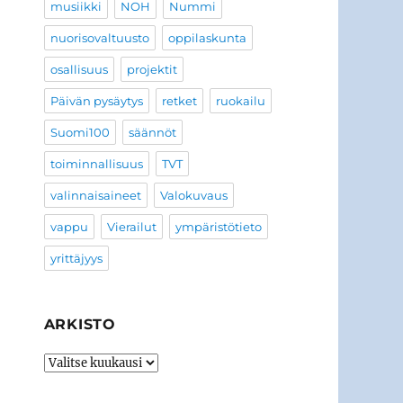
musiikki
NOH
Nummi
nuorisovaltuusto
oppilaskunta
osallisuus
projektit
Päivän pysäytys
retket
ruokailu
Suomi100
säännöt
toiminnallisuus
TVT
valinnaisaineet
Valokuvaus
vappu
Vierailut
ympäristötieto
yrittäjyys
ARKISTO
ARKISTO