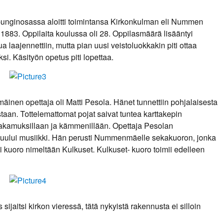
ginosassa aloitti toimintansa Kirkonkulman eli Nummen
 1883. Oppilaita koulussa oli 28. Oppilasmäärä lisääntyi
a laajennettiin, mutta pian uusi veistoluokkakin piti ottaa
i. Käsityön opetus piti lopettaa.
inen opettaja oli Matti Pesola. Hänet tunnettiin pohjalaisesta
aan. Tottelemattomat pojat saivat tuntea karttakepin
takamuksillaan ja kämmenillään. Opettaja Pesolan
 kuului musiikki. Hän perusti Nummenmäelle sekakuoron, jonka
li kuoro nimeltään Kulkuset. Kulkuset- kuoro toimii edelleen
ijaitsi kirkon vieressä, tätä nykyistä rakennusta ei silloin