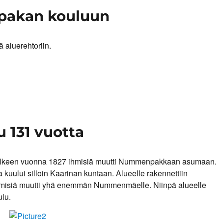
pakan kouluun
 aluerehtoriin.
131 vuotta
älkeen vuonna 1827 ihmisiä muutti Nummenpakkaan asumaan.
ului silloin Kaarinan kuntaan. Alueelle rakennettiin
ihmisiä muutti yhä enemmän Nummenmäelle. Niinpä alueelle
ulu.