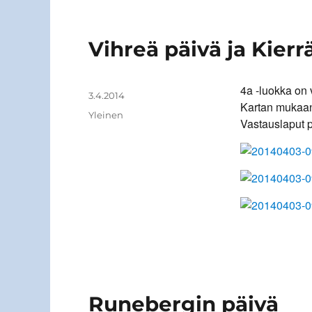
Vihreä päivä ja Kierr
4a -luokka on 
Kirjoittaja
Julkaistu
3.4.2014
Kartan mukaan 
Kategoriat
Yleinen
Vastauslaput p
Runebergin päivä