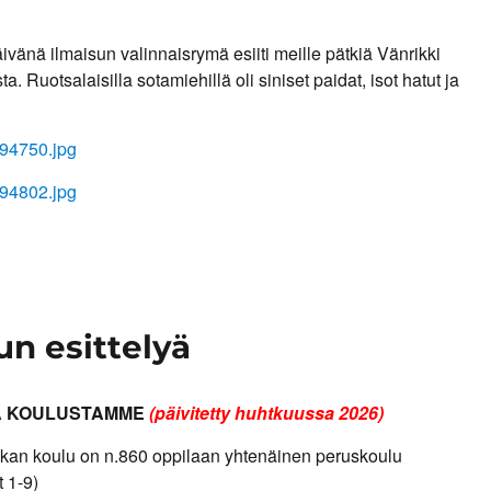
vänä ilmaisun valinnaisrymä esiiti meille pätkiä Vänrikki
ta. Ruotsalaisilla sotamiehillä oli siniset paidat, isot hatut ja
 esittelyä
A KOULUSTAMME
(päivitetty huhtkuussa 2026)
n koulu on n.860 oppilaan yhtenäinen peruskoulu
t 1-9)