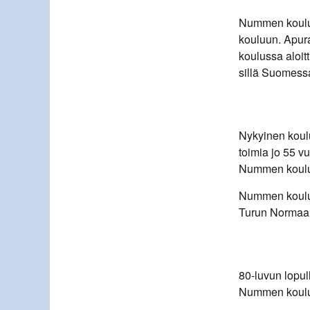
Nummen koulura
kouluun. Apur
koulussa aloit
sillä Suomessa
Nykyinen koul
toimia jo 55 v
Nummen koulust
Nummen koulus
Turun Normaal
80-luvun lopul
Nummen koulun 