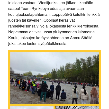
toisiaan vastaan. Viestijuoksujen jälkeen kentälle
saapui Team Rynkebyn edustaja avaamaan
koulujuoksutapahtuman. Loppupäivä kuluikin lenkkiä
juosten tai kävellen. Oppilaat keräsivät
rannekkeisiinsa viivoja jokaisesta lenkkikierroksesta.
Nopeimmat ehtivät juosta yli kymmenen kilometriä.
Koulujuoksujen keräyskohteena on Aamu Säätiö,
joka tukee lasten syöpätutkimusta.