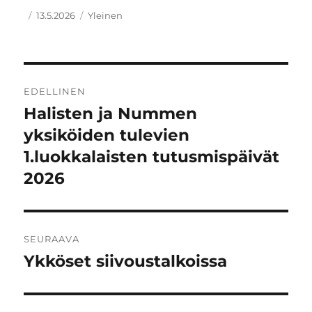
Kirjoittaja
Julkaistu
Kategoriat
13.5.2026
Yleinen
Artikkelien
EDELLINEN
selaus
Halisten ja Nummen
Edellinen
artikkeli:
yksiköiden tulevien
1.luokkalaisten tutusmispäivät
2026
SEURAAVA
Ykköset siivoustalkoissa
Seuraava
artikkeli: