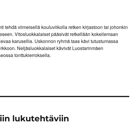
i tehdä viimeisellä kouluviikolla retken kirjastoon tai johonkin
seen. Vitosluokkalaiset pääsivät retkellään kokeilemaan
levaa karusellia. Uskonnon ryhmä taas kävi tutustumassa
rkkoon. Neljäsluokkalaiset kävivät Luostarinmäen
eossa tonttukierroksella.
iin lukutehtäviin