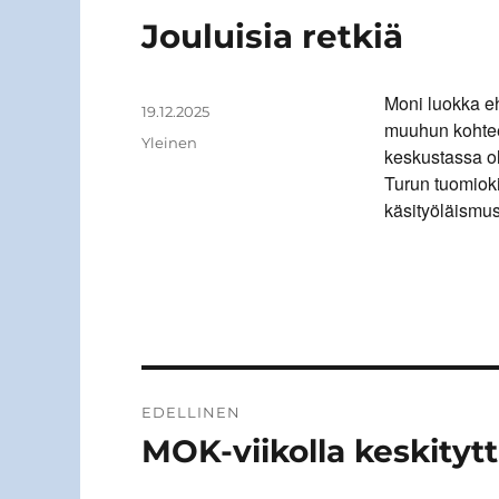
Jouluisia retkiä
Moni luokka eht
Kirjoittaja
Julkaistu
19.12.2025
muuhun kohtee
Kategoriat
Yleinen
keskustassa o
Turun tuomioki
käsityöläismus
Artikkelien
EDELLINEN
selaus
MOK-viikolla keskitytt
Edellinen
artikkeli: