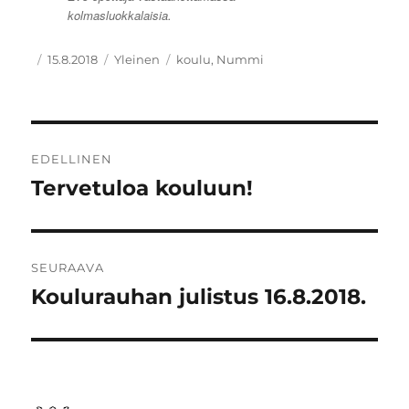
kolmasluokkalaisia.
Kirjoittaja
Julkaistu
Kategoriat
Avainsanat
15.8.2018
Yleinen
koulu
,
Nummi
Artikkelien
EDELLINEN
selaus
Tervetuloa kouluun!
Edellinen
artikkeli:
SEURAAVA
Koulurauhan julistus 16.8.2018.
Seuraava
artikkeli: