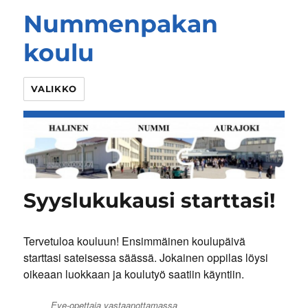
Nummenpakan
koulu
VALIKKO
Syyslukukausi starttasi!
Tervetuloa kouluun! Ensimmäinen koulupäivä
starttasi sateisessa säässä. Jokainen oppilas löysi
oikeaan luokkaan ja koulutyö saatiin käyntiin.
Eve-opettaja vastaanottamassa