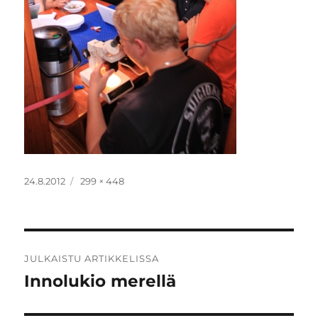
Julkaistu
Täysikokoinen
24.8.2012
299 × 448
Artikkelien
JULKAISTU ARTIKKELISSA
selaus
Innolukio merellä