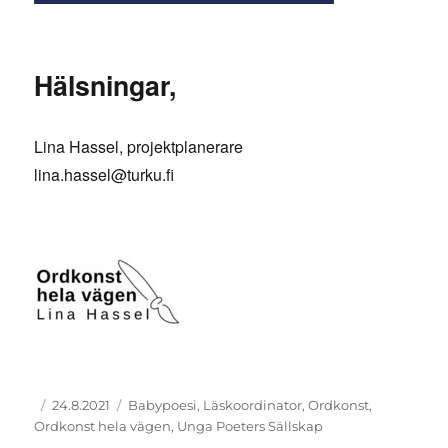
Hälsningar,
Lina Hassel, projektplanerare
lina.hassel@turku.fi
Author
Posted
Tags
24.8.2021
Babypoesi
,
Läskoordinator
,
Ordkonst
,
on
Ordkonst hela vägen
,
Unga Poeters Sällskap