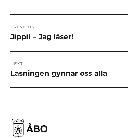
Post
PREVIOUS
navigation
Jippii – Jag läser!
Previous
post:
NEXT
Läsningen gynnar oss alla
Next
post: