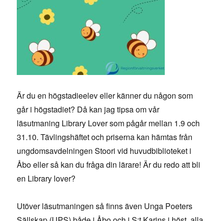
Är du en högstadieelev eller känner du någon som
går i högstadiet? Då kan jag tipsa om vår
läsutmaning Library Lover som pågår mellan 1.9 och
31.10. Tävlingshäftet och priserna kan hämtas från
ungdomsavdelningen Stoori vid huvudbiblioteket i
Åbo eller så kan du fråga din lärare! Är du redo att bli
en Library lover?
Utöver läsutmaningen så finns även Unga Poeters
Sällskap (UPS) både i Åbo och i S:t Karins i höst, alla