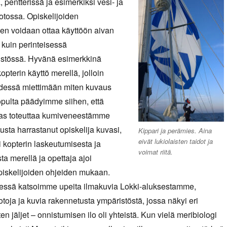
 pentterissä ja esimerkiksi vesi- ja
tossa. Opiskelijoiden
en voidaan ottaa käyttöön aivan
a kuin perinteisessä
stössä. Hyvänä esimerkkinä
pterin käyttö merellä, jolloin
essä miettimään miten kuvaus
opulta päädyimme siihen, että
as toteuttaa kumiveneestämme
sta harrastanut opiskelija kuvasi,
Kippari ja perämies. Aina
eivät lukiolaisten taidot ja
i kopterin laskeutumisesta ja
voimat riitä.
ta merellä ja opettaja ajoi
piskelijoiden ohjeiden mukaan.
dessä katsoimme upeita ilmakuvia Lokki-aluksestamme,
ja ja kuvia rakennetusta ympäristöstä, jossa näkyi eri
ten jäljet – onnistumisen ilo oli yhteistä. Kun vielä meribiologi