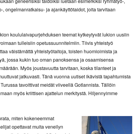
kaan geneerisiksi taidoiksi luetaan esimerkiksi ryhmätyö-,
, ongelmanratkaisu- ja ajankäyttötaidot, joita tarvitaan
ion koululaivapurjehduksen teemat kytkeytyvät lukion uusiin
imaan tulleisiin opetussuunnitelmiin. Tiivis yhteistyö
taa väistämättä yhteistyötaitoja, toisten huomioimista ja
elyä, jossa kukin tuo oman panoksensa ja osaamisensa
äärään. Myös joustavuutta tarvitaan, koska tilanteet ja
uuttuvat jatkuvasti. Tänä vuonna uutiset ikävistä tapahtumista
a Turussa tavoittivat meidät viiveellä Gotlannista. Tällöin
timaan myös kriittisen ajattelun merkitystä. Hiljennyimme
eurata, miten kokeneemmat
elijat opettavat muita veneilyn