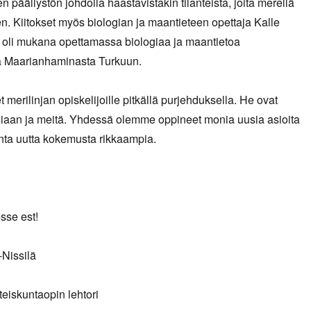
n päällystön johdolla haastavistakin tilanteista, joita merellä
en. Kiitokset myös biologian ja maantieteen opettaja Kalle
a oli mukana opettamassa biologiaa ja maantietoa
a Maarianhaminasta Turkuun.
t merilinjan opiskelijoille pitkällä purjehduksella. He ovat
siaan ja meitä. Yhdessä olemme oppineet monia uusia asioita
ta uutta kokemusta rikkaampia.
sse est!
-Nissilä
teiskuntaopin lehtori