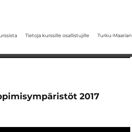
urssista
Tietoja kurssille osallistujille
Turku-Maaria
ppimisympäristöt 2017