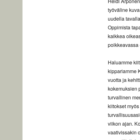
Heidi Arponen
työväline kuv
uudella tavall
Oppimista tapa
kaikkea oikea
poikkeavassa 
Haluamme kiit
kippariamme K
vuotta ja kehi
kokemuksien pe
turvallinen me
kiitokset myös
turvallisuusasi
viikon ajan. K
vaativissakin 