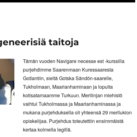
 geneerisiä taitoja
Tämän vuoden Navigare necesse est -kurssilla
purjehdimme Saarenmaan Kuressaaresta
Gotlantiin, sieltä Gotska Sändön-saarelle,
Tukholmaan, Maarianhaminaan ja lopulta
kotisatamaamme Turkuun. Merilinjan miehistö
vaihtui Tukholmassa ja Maarianhaminassa ja
mukana purjehduksella oli yhteensä 29 merilukion
opiskelijaa. Purjehdus toteutettiin ensimmäistä
kertaa kolmella legillä.