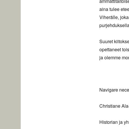
ammattitaitoise
aina tulee ete
Viherälle, jok
purjehduksell
Suuret kiitokse
opettaneet toi
ja olemme mon
Navigare nece
Christiane Ala
Historian ja yh