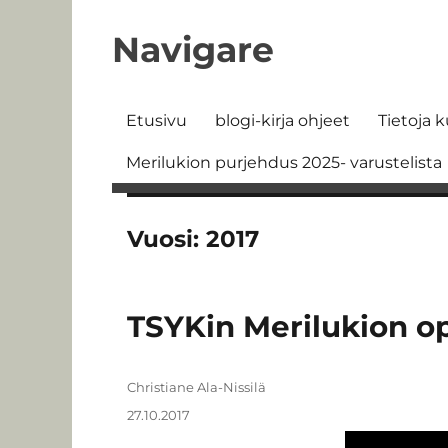
Navigare
Etusivu
blogi-kirja ohjeet
Tietoja k
Merilukion purjehdus 2025- varustelista
Vuosi:
2017
TSYKin Merilukion o
Kirjoittaja
Christiane Ala-Nissilä
Julkaistu
27.10.2017