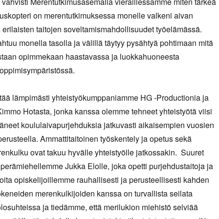
 vahvisti Merentutkimusasemalla vieraillessamme miten tärkeä
auskopteri on merentutkimuksessa monelle valkeni aivan
a erilaisten taitojen soveltamismahdollisuudet työelämässä.
htuu monella tasolla ja välillä täytyy pysähtyä pohtimaan mitä
staan opimmekaan haastavassa ja luokkahuoneesta
oppimisympäristössä.
tää lämpimästi yhteistyökumppaniamme HG -Productionia ja
immo Hotasta, jonka kanssa olemme tehneet yhteistyötä viisi
ttäneet koululaivapurjehduksia jatkuvasti aikaisempien vuosien
rusteella. Ammattitaitoinen työskentely ja opetus sekä
renkulku ovat takuu hyvälle yhteistyölle jatkossakin. Suuret
 perämiehellemme Jukka Elolle, joka opetti purjehdustaitoja ja
oita opiskelijoillemme rauhallisesti ja perusteellisesti kahden
okeneiden merenkulkijoiden kanssa on turvallista seilata
olosuhteissa ja tiedämme, että merilukion miehistö selviää