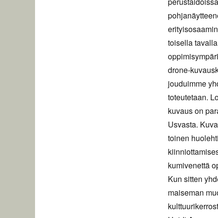
perustaidoissa,
pohjanäytteeno
erityisosaamin
toisella tavall
oppimisympäri
drone-kuvausko
jouduimme yhd
toteutetaan. L
kuvaus on par
Usvasta. Kuvau
toinen huoleht
kiinniottamises
kumivenettä o
Kun sitten yh
maiseman muoto
kulttuurikerros