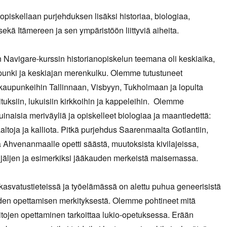
opiskellaan purjehduksen lisäksi historiaa, biologiaa,
ekä Itämereen ja sen ympäristöön liittyviä aiheita.
Navigare-kurssin historianopiskelun teemana oli keskiaika,
punki ja keskiajan merenkulku. Olemme tutustuneet
 kaupunkeihin Tallinnaan, Visbyyn, Tukholmaan ja lopulta
ituksiin, lukuisiin kirkkoihin ja kappeleihin. Olemme
uinaisia meriväyliä ja opiskelleet biologiaa ja maantiedettä:
aaltoja ja kalliota. Pitkä purjehdus Saarenmaalta Gotlantiin,
Ahvenanmaalle opetti säästä, muutoksista kivilajeissa,
jäljen ja esimerkiksi jääkauden merkeistä maisemassa.
kasvatustieteissä ja työelämässä on alettu puhua geneerisistä
iiden opettamisen merkityksestä. Olemme pohtineet mitä
itojen opettaminen tarkoittaa lukio-opetuksessa. Erään