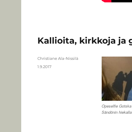
Kallioita, kirkkoja ja
Kirjoittaja
Christiane Ala-Nissilä
Julkaistu
1.9.2017
Opeselfie Gotska
Sändönin hiekalla