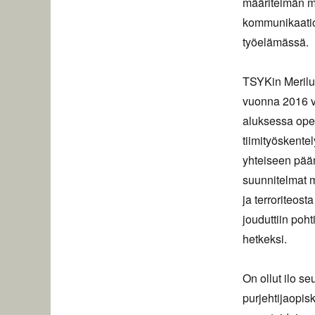
määritelmän mu
kommunikaatio-
työelämässä.
TSYKin Meriluk
vuonna 2016 vo
aluksessa opet
tiimityöskent
yhteiseen pääm
suunnitelmat m
ja terroriteost
jouduttiin poh
hetkeksi.
On ollut ilo s
purjehtijaopisk