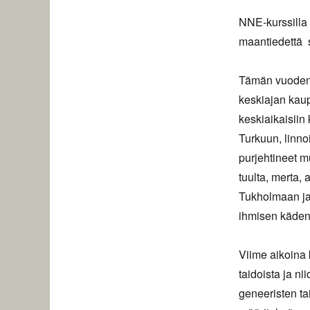
NNE-kurssilla 
maantiedettä s
Tämän vuoden 
keskiajan kau
keskiaikaisiin
Turkuun, linno
purjehtineet m
tuulta, merta, 
Tukholmaan ja 
ihmisen käden
Viime aikoina 
taidoista ja n
geneeristen ta