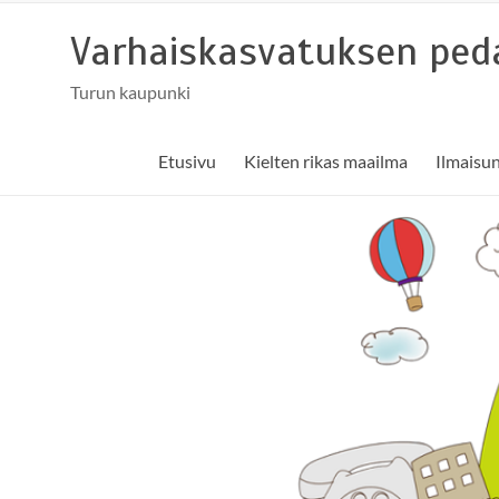
Skip
to
Varhaiskasvatuksen peda
content
Turun kaupunki
Etusivu
Kielten rikas maailma
Ilmaisu