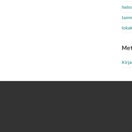
helm
tamm
loka
Me
Kirj