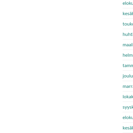
elok
kesä
touk
huht
maal
helm
tamm
joul
marr
loka
syys
elok
kesä