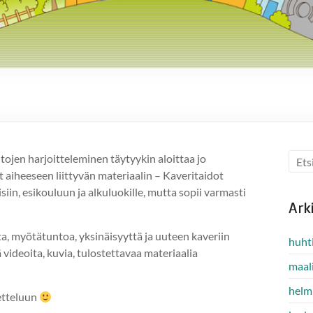
aitojen harjoitteleminen täytyykin aloittaa jo
 aiheeseen liittyvän materiaalin – Kaveritaidot
in, esikouluun ja alkuluokille, mutta sopii varmasti
Ark
ta, myötätuntoa, yksinäisyyttä ja uuteen kaveriin
huht
 videoita, kuvia, tulostettavaa materiaalia
maal
helm
etteluun