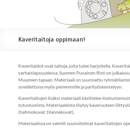
Kaveritaitoja oppimaan!
Kaveritaidot ovat taitoja, joita tulee harjoitella. Kaverit
varhaislapsuudessa. Suomen Punainen Risti on julkaissut
Muumien tapaan. Materiaali on suunnattu ryhmätilanteisi
sovellettuna myös pienemmille ja parityöskentelyyn.
Kaveritaitojen lisäksi materiaali käsittelee itsetuntemus
tutustumista. Materiaaleista löytyy kaveruuteen liittyviä
(hahmokuvat, tilannekuvat).
Materiaalissa on valmiit suunnitelmat kaveritaitojen op