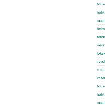
touk
huht
maal
helm
tamm
marr
loka
syys
elok
kesä
touk
huht
maal