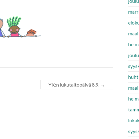
joul
marr
elok
maal
helm
joul
syys
huht
YK:n lukutaitopäivä 8.9.
→
maal
helm
tamm
loka
syys