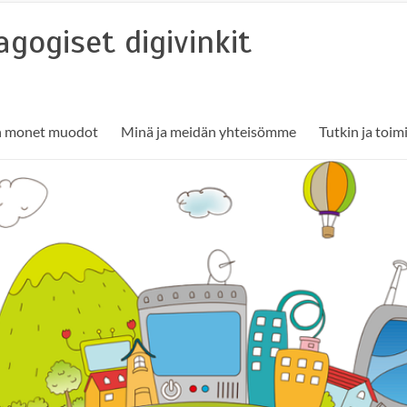
gogiset digivinkit
n monet muodot
Minä ja meidän yhteisömme
Tutkin ja toi