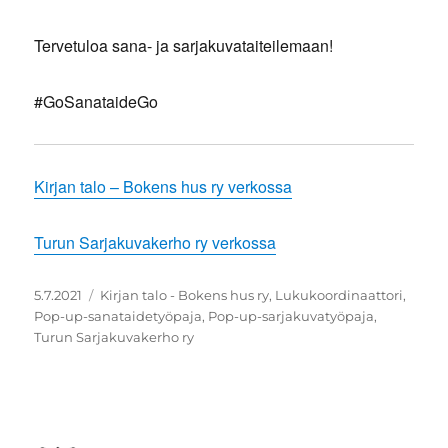
Tervetuloa sana- ja sarjakuvataiteilemaan!
#GoSanataideGo
Kirjan talo – Bokens hus ry verkossa
Turun Sarjakuvakerho ry verkossa
Julkaistu
Avainsanat
5.7.2021
Kirjan talo - Bokens hus ry
,
Lukukoordinaattori
,
Pop-up-sanataidetyöpaja
,
Pop-up-sarjakuvatyöpaja
,
Turun Sarjakuvakerho ry