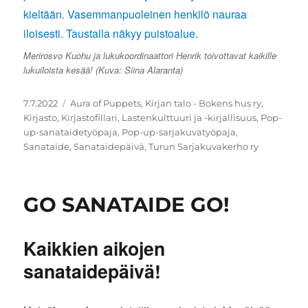
Merirosvo Kuohu ja lukukoordinaattori Henrik toivottavat kaikille
lukuiloista kesää! (Kuva: Siina Alaranta)
Julkaistu
Avainsanat
7.7.2022
Aura of Puppets
,
Kirjan talo - Bokens hus ry
,
Kirjasto
,
Kirjastofillari
,
Lastenkulttuuri ja -kirjallisuus
,
Pop-
up-sanataidetyöpaja
,
Pop-up-sarjakuvatyöpaja
,
Sanataide
,
Sanataidepäivä
,
Turun Sarjakuvakerho ry
GO SANATAIDE GO!
Kaikkien aikojen
sanataidepäivä!