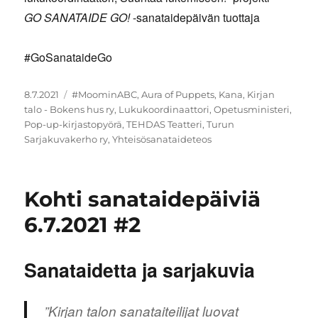
GO SANATAIDE GO!
-sanataidepäivän tuottaja
#GoSanataideGo
Julkaistu
Avainsanat
8.7.2021
#MoominABC
,
Aura of Puppets
,
Kana
,
Kirjan
talo - Bokens hus ry
,
Lukukoordinaattori
,
Opetusministeri
,
Pop-up-kirjastopyörä
,
TEHDAS Teatteri
,
Turun
Sarjakuvakerho ry
,
Yhteisösanataideteos
Kohti sanataidepäiviä
6.7.2021 #2
Sanataidetta ja sarjakuvia
”Kirjan talon sanataiteilijat luovat