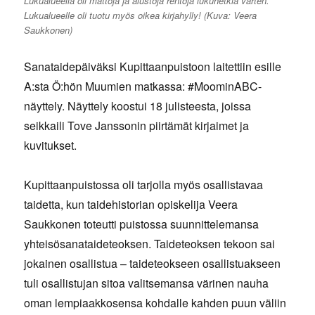
Lukualueella oli mattoja ja alustoja rentoja lukuhetkiä varten.
Lukualueelle oli tuotu myös oikea kirjahylly! (Kuva: Veera
Saukkonen)
Sanataidepäiväksi Kupittaanpuistoon laitettiin esille
A:sta Ö:hön Muumien matkassa: #MoominABC-
näyttely. Näyttely koostui 18 julisteesta, joissa
seikkaili Tove Janssonin piirtämät kirjaimet ja
kuvitukset.
Kupittaanpuistossa oli tarjolla myös osallistavaa
taidetta, kun taidehistorian opiskelija Veera
Saukkonen toteutti puistossa suunnittelemansa
yhteisösanataideteoksen. Taideteoksen tekoon sai
jokainen osallistua – taideteokseen osallistuakseen
tuli osallistujan sitoa valitsemansa värinen nauha
oman lempiaakkosensa kohdalle kahden puun väliin