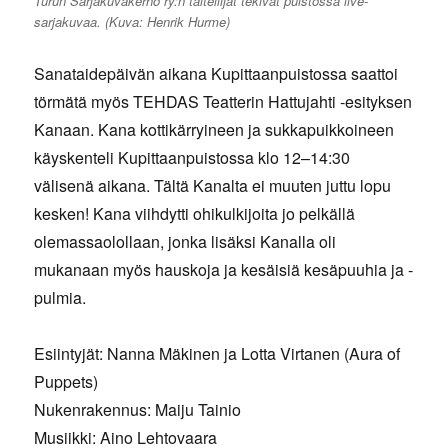
Turun Sarjakuvakerho ry:n taiteilijat tekivät puistossa live-
sarjakuvaa. (Kuva: Henrik Hurme)
Sanataidepäivän aikana Kupittaanpuistossa saattoi
törmätä myös TEHDAS Teatterin Hattujahti -esityksen
Kanaan. Kana kottikärryineen ja sukkapuikkoineen
käyskenteli Kupittaanpuistossa klo 12–14:30
välisenä aikana. Tältä Kanalta ei muuten juttu lopu
kesken! Kana viihdytti ohikulkijoita jo pelkällä
olemassaolollaan, jonka lisäksi Kanalla oli
mukanaan myös hauskoja ja kesäisiä kesäpuuhia ja -
pulmia.
Esiintyjät: Nanna Mäkinen ja Lotta Virtanen (Aura of
Puppets)
Nukenrakennus: Maiju Tainio
Musiikki: Aino Lehtovaara