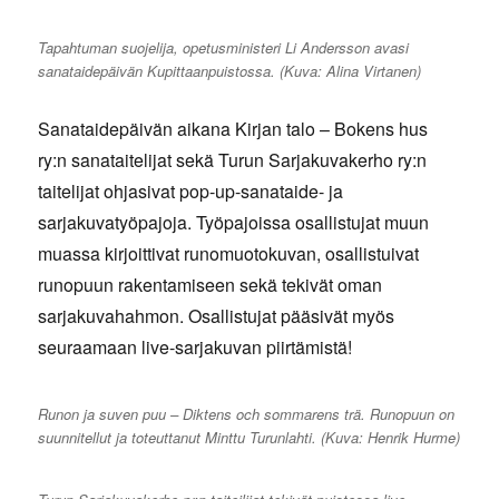
Tapahtuman suojelija, opetusministeri Li Andersson avasi
sanataidepäivän Kupittaanpuistossa. (Kuva: Alina Virtanen)
Sanataidepäivän aikana Kirjan talo – Bokens hus
ry:n sanataitelijat sekä Turun Sarjakuvakerho ry:n
taitelijat ohjasivat pop-up-sanataide- ja
sarjakuvatyöpajoja. Työpajoissa osallistujat muun
muassa kirjoittivat runomuotokuvan, osallistuivat
runopuun rakentamiseen sekä tekivät oman
sarjakuvahahmon. Osallistujat pääsivät myös
seuraamaan live-sarjakuvan piirtämistä!
Runon ja suven puu – Diktens och sommarens trä. Runopuun on
suunnitellut ja toteuttanut Minttu Turunlahti. (Kuva: Henrik Hurme)