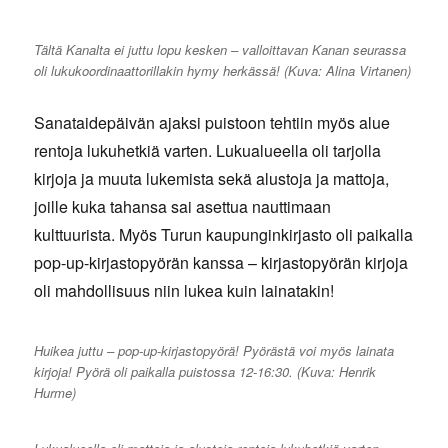
Tältä Kanalta ei juttu lopu kesken – valloittavan Kanan seurassa
oli lukukoordinaattorillakin hymy herkässä! (Kuva: Alina Virtanen)
Sanataidepäivän ajaksi puistoon tehtiin myös alue
rentoja lukuhetkiä varten. Lukualueella oli tarjolla
kirjoja ja muuta lukemista sekä alustoja ja mattoja,
joille kuka tahansa sai asettua nauttimaan
kulttuurista. Myös Turun kaupunginkirjasto oli paikalla
pop-up-kirjastopyörän kanssa – kirjastopyörän kirjoja
oli mahdollisuus niin lukea kuin lainatakin!
Huikea juttu – pop-up-kirjastopyörä! Pyörästä voi myös lainata
kirjoja! Pyörä oli paikalla puistossa 12-16:30. (Kuva: Henrik
Hurme)