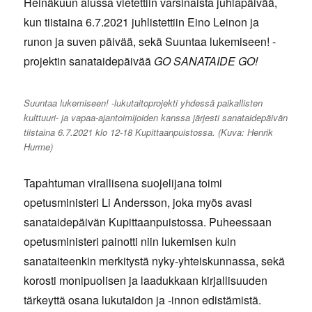
Heinäkuun alussa vietettiin varsinaista juhlapäivää,
kun tiistaina 6.7.2021 juhlistettiin Eino Leinon ja
runon ja suven päivää, sekä Suuntaa lukemiseen! -
projektin sanataidepäivää
GO SANATAIDE GO!
Suuntaa lukemiseen! -lukutaitoprojekti yhdessä paikallisten
kulttuuri- ja vapaa-ajantoimijoiden kanssa järjesti sanataidepäivän
tiistaina 6.7.2021 klo 12-18 Kupittaanpuistossa. (Kuva: Henrik
Hurme)
Tapahtuman virallisena suojelijana toimi
opetusministeri Li Andersson, joka myös avasi
sanataidepäivän Kupittaanpuistossa. Puheessaan
opetusministeri painotti niin lukemisen kuin
sanataiteenkin merkitystä nyky-yhteiskunnassa, sekä
korosti monipuolisen ja laadukkaan kirjallisuuden
tärkeyttä osana lukutaidon ja -innon edistämistä.