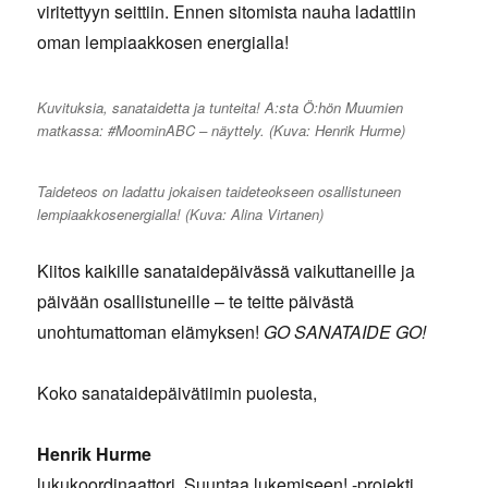
viritettyyn seittiin. Ennen sitomista nauha ladattiin
oman lempiaakkosen energialla!
Kuvituksia, sanataidetta ja tunteita! A:sta Ö:hön Muumien
matkassa: #MoominABC – näyttely. (Kuva: Henrik Hurme)
Taideteos on ladattu jokaisen taideteokseen osallistuneen
lempiaakkosenergialla! (Kuva: Alina Virtanen)
Kiitos kaikille sanataidepäivässä vaikuttaneille ja
päivään osallistuneille – te teitte päivästä
unohtumattoman elämyksen!
GO SANATAIDE GO!
Koko sanataidepäivätiimin puolesta,
Henrik Hurme
lukukoordinaattori, Suuntaa lukemiseen! -projekti