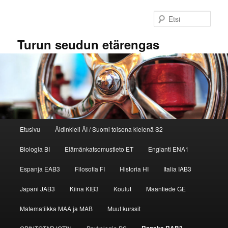
Siirry
sisältöön
Etsi
Turun seudun etärengas
Päävalikko
Etusivu
Äidinkieli ÄI / Suomi toisena kielenä S2
Biologia BI
Elämänkatsomustieto ET
Englanti ENA1
Espanja EAB3
Filosofia FI
Historia HI
Italia IAB3
Japani JAB3
Kiina KIB3
Koulut
Maantiede GE
Matematiikka MAA ja MAB
Muut kurssit
Ranska RAB3