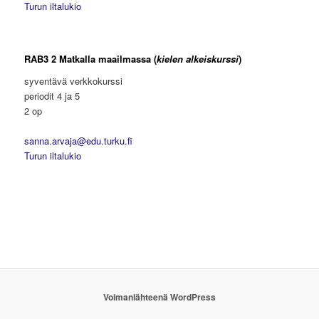
Turun iltalukio
.
RAB3 2 Matkalla maailmassa
(
kielen alkeiskurssi
)
syventävä verkkokurssi
periodit 4 ja 5
2 op
sanna.arvaja@edu.turku.fi
Turun iltalukio
Voimanlähteenä WordPress