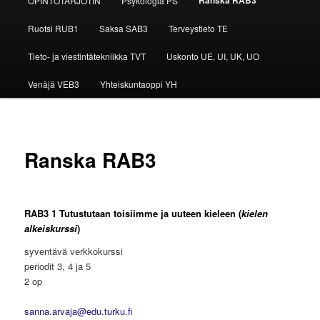
OPINTOTARJOTIN
Psykologia PS
Ruotsi RUB1
Saksa SAB3
Terveystieto TE
Tieto- ja viestintätekniikka TVT
Uskonto UE, UI, UK, UO
Venäjä VEB3
Yhteiskuntaoppi YH
Ranska RAB3
RAB3 1 Tutustutaan toisiimme ja uuteen kieleen
(
kielen
alkeiskurssi
)
syventävä verkkokurssi
periodit 3, 4 ja 5
2 op
sanna.arvaja@edu.turku.fi