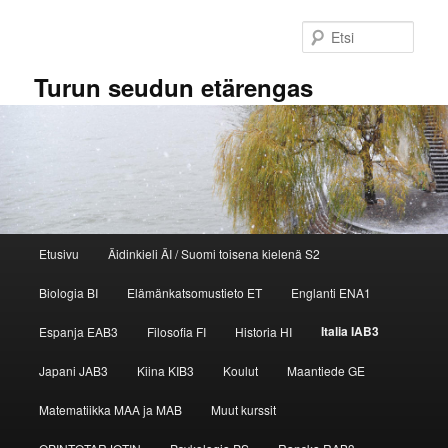
Siirry
sisältöön
Etsi
Turun seudun etärengas
Päävalikko
Etusivu
Äidinkieli ÄI / Suomi toisena kielenä S2
Biologia BI
Elämänkatsomustieto ET
Englanti ENA1
Italia IAB3
Espanja EAB3
Filosofia FI
Historia HI
Japani JAB3
Kiina KIB3
Koulut
Maantiede GE
Matematiikka MAA ja MAB
Muut kurssit