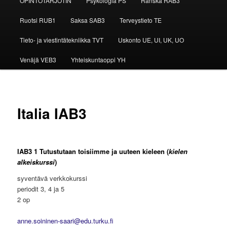
OPINTOTARJOTIN
Psykologia PS
Ranska RAB3
Ruotsi RUB1
Saksa SAB3
Terveystieto TE
Tieto- ja viestintätekniikka TVT
Uskonto UE, UI, UK, UO
Venäjä VEB3
Yhteiskuntaoppi YH
Italia IAB3
IAB3 1 Tutustutaan toisiimme ja uuteen kieleen
(
kielen
alkeiskurssi
)
syventävä verkkokurssi
periodit 3, 4 ja 5
2 op
anne.soininen-saari@edu.turku.fi