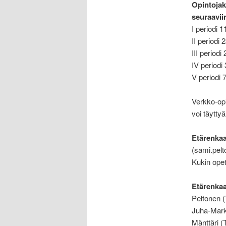
Opintojak
seuraavii
I periodi 
II periodi 
III periodi
IV periodi
V periodi 
.
Verkko-opi
voi täytty
.
Etärenkaa
(sami.pelt
Kukin opet
.
Etärenka
Peltonen (T
Juha-Marku
Mänttäri (