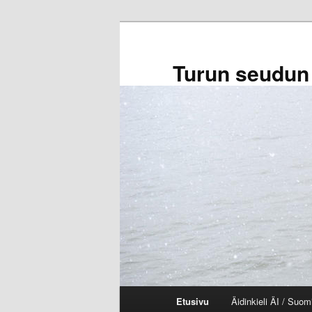
Siirry
sisältöön
Turun seudun
Päävalikko
Etusivu
Äidinkieli ÄI / Suom