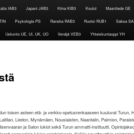
talia IAB3
Japani JAB3
Kiina KIB3
Koulut
Maantiede GE
TIN
Psykologia PS
Ranska RAB3
Ruotsi RUB1
Saksa SA
Uskonto UE, UI, UK, UO
Venäjä VEB3
Yhteiskuntaoppi YH
stä
un toisen asteen etä- ja verkko-opetusrenkaaseen kuuluvat Turun, H
Laitilan, Liedon, Mynämäen, Nousiaisten, Naantalin, Paimion, Paraist
lisenvaaran ja Salon lukiot sekä Turun ammatti-instituutti. Opintojakso
sesti normaaleja lukion opintojaksoja. Kaikki soveltavatkin opintojaks