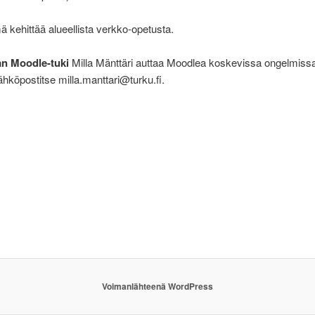
 kehittää alueellista verkko-opetusta.
n Moodle-tuki
Milla Mänttäri
auttaa Moodlea koskevissa ongelmissa
ähköpostitse milla.manttari@turku.fi.
Voimanlähteenä WordPress