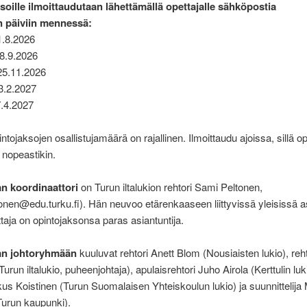
soille ilmoittaudutaan lähettämällä opettajalle sähköpostia
n päiviin mennessä:
11.8.2026
28.9.2026
 25.11.2026
 3.2.2027
7.4.2027
ntojaksojen osallistujamäärä on rajallinen. Ilmoittaudu ajoissa, sillä o
ä nopeastikin.
n koordinaattori
on Turun iltalukion rehtori Sami Peltonen,
onen@edu.turku.fi). Hän neuvoo etärenkaaseen liittyvissä yleisissä a
taja on opintojaksonsa paras asiantuntija.
an johtoryhmään
kuuluvat rehtori Anett Blom (Nousiaisten lukio), reh
urun iltalukio, puheenjohtaja), apulaisrehtori Juho Airola (Kerttulin luki
s Koistinen (Turun Suomalaisen Yhteiskoulun lukio) ja suunnittelija M
Turun kaupunki).