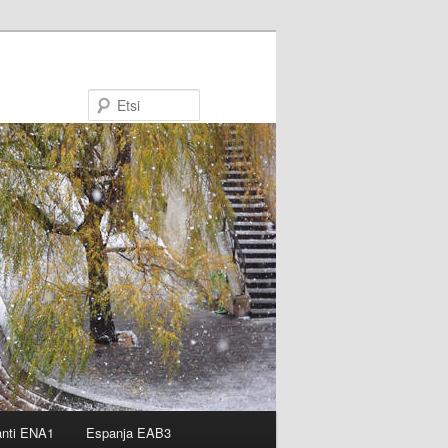
Etsi
anti ENA1
Espanja EAB3