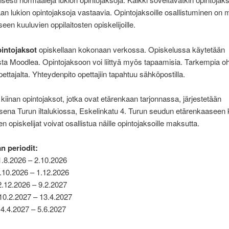
aan lukion opintojaksoja vastaavia. Opintojaksoille osallistuminen on
een kuuluvien oppilaitosten opiskelijoille.
intojaksot
opiskellaan kokonaan verkossa. Opiskelussa käytetään
ta Moodlea. Opintojaksoon voi liittyä myös tapaamisia. Tarkempia oh
ettajalta. Yhteydenpito opettajiin tapahtuu sähköpostilla.
 kiinan opintojaksot, jotka ovat etärenkaan tarjonnassa, järjestetään
sena Turun iltalukiossa, Eskelinkatu 4. Turun seudun etärenkaaseen 
en opiskelijat voivat osallistua näille opintojaksoille maksutta.
.
n periodit:
11.8.2026 – 2.10.2026
 5.10.2026 – 1.12.2026
i 2.12.2026 – 9.2.2027
 10.2.2027 – 13.4.2027
14.4.2027 – 5.6.2027