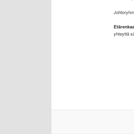
.
Johtoryhmä
.
Etärenkaa
yhteyttä s
.
.