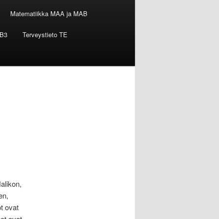
Matematiikka MAA ja MAB
B3
Terveystieto TE
alikon,
en,
t ovat
ot ovat