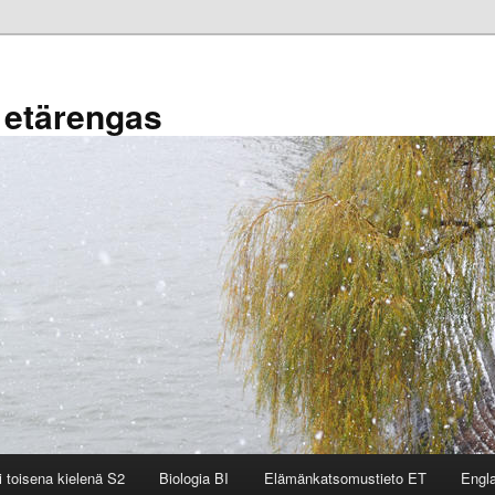
 etärengas
i toisena kielenä S2
Biologia BI
Elämänkatsomustieto ET
Engl