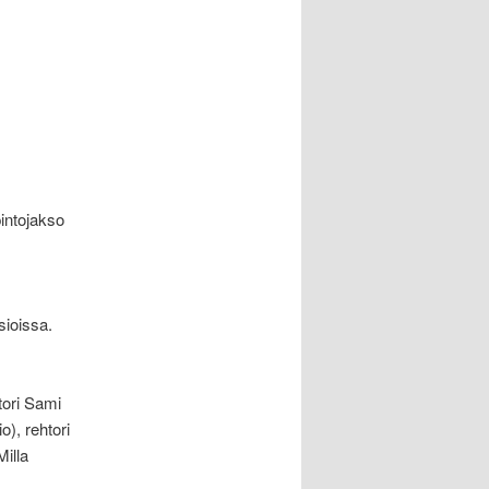
pintojakso
sioissa.
tori Sami
o), rehtori
illa