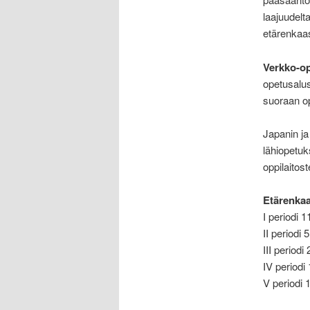
laajuudelt
etärenkaas
Verkko-op
opetusalus
suoraan op
Japanin ja
lähiopetuk
oppilaitost
Etärenkaa
I periodi 
II periodi
III period
IV periodi
V periodi 
.