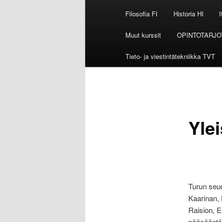
Filosofia FI
Historia HI
I
Muut kurssit
OPINTOTARJO
Tieto- ja viestintätekniikka TVT
Ylei
Turun seud
Kaarinan, 
Raision, E
pääsääntöi