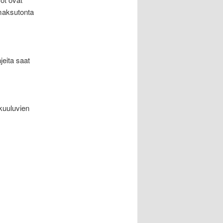
 maksutonta
jeita saat
kuuluvien