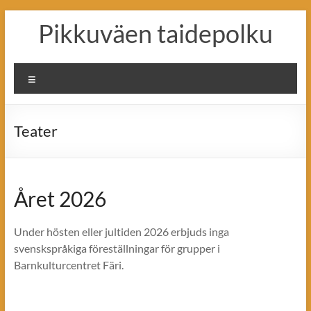
Skip
Pikkuväen taidepolku
to
content
Valikko
Teater
Året 2026
Under hösten eller jultiden 2026 erbjuds inga
svenskspråkiga föreställningar för grupper i
Barnkulturcentret Färi.