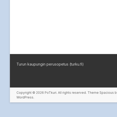
Turun kaupungin perusopetus (turku.fi)
Copyright © 2026
PoTkuri
. All rights reserved. Theme
Spacious
b
WordPress
.