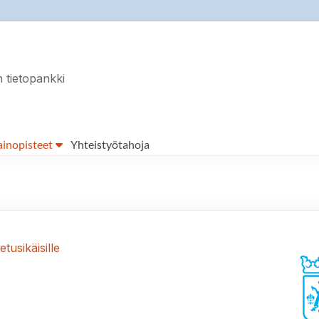
tietopankki
ainopisteet
Yhteistyötahoja
tusikäisille