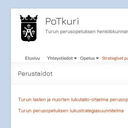
Skip
to
PoTkuri
content
Turun perusopetuksen henkilökunnan 
Etusivu
Yhteystiedot
Opetus
Strategiset p
Perustaidot
Turun lasten ja nuorten lukutaito-ohjelma perusope
Turun perusopetuksen lukustrategiasuunnitelma