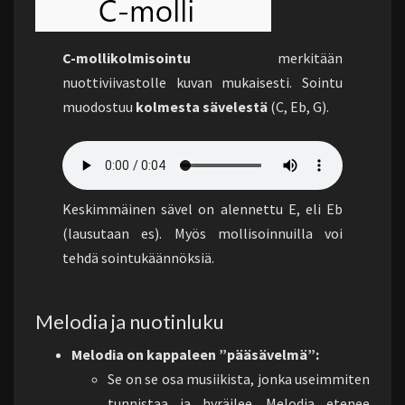
C-mollikolmisointu
merkitään
nuottiviivastolle kuvan mukaisesti. Sointu
muodostuu
kolmesta sävelestä
(C, Eb, G).
Keskimmäinen sävel on alennettu E, eli Eb
(lausutaan es). Myös mollisoinnuilla voi
tehdä sointukäännöksiä.
Melodia ja nuotinluku
Melodia on kappaleen ”pääsävelmä”:
Se on se osa musiikista, jonka useimmiten
tunnistaa ja hyräilee. Melodia etenee