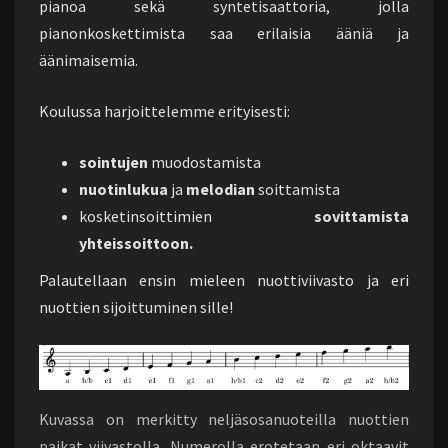
pianoa sekä syntetisaattoria, jolla
pianonkoskettimista saa erilaisia ääniä ja
äänimaisemia.
Koulussa harjoittelemme erityisesti:
sointujen
muodostamista
nuotinlukua
ja
melodian
soittamista
kosketinsoittimien
sovittamista
yhteissoittoon.
Palautellaan ensin mieleen nuottiviivasto ja eri
nuottien sijoittuminen sille!
Kuvassa on merkitty neljäsosanuoteilla nuottien
paikat viivastolla. Numerolla erotetaan eri oktaavit