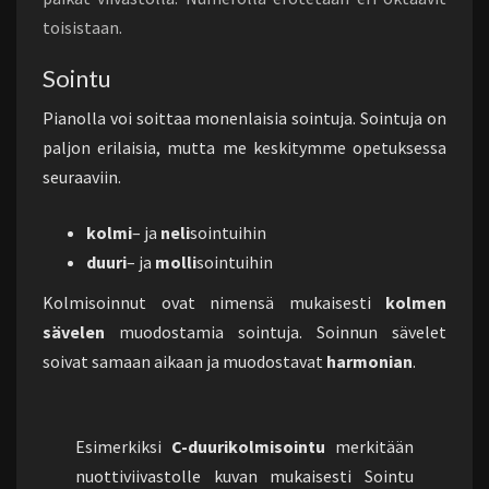
toisistaan.
Sointu
Pianolla voi soittaa monenlaisia sointuja. Sointuja on
paljon erilaisia, mutta me keskitymme opetuksessa
seuraaviin.
kolmi
– ja
neli
sointuihin
duuri
– ja
molli
sointuihin
Kolmisoinnut ovat nimensä mukaisesti
kolmen
sävelen
muodostamia sointuja. Soinnun sävelet
soivat samaan aikaan ja muodostavat
harmonian
.
Esimerkiksi
C-duurikolmisointu
merkitään
nuottiviivastolle kuvan mukaisesti Sointu