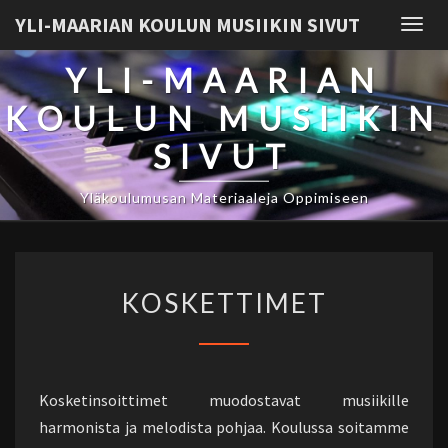
YLI-MAARIAN KOULUN MUSIIKIN SIVUT
Togg
navig
YLI-MAARIAN
KOULUN MUSIIKIN
SIVUT
Yläkoulumusan Materiaaleja Oppimiseen
KOSKETTIMET
KOSKETTIMET
Kosketinsoittimet muodostavat musiikille
harmonista ja melodista pohjaa. Koulussa soitamme