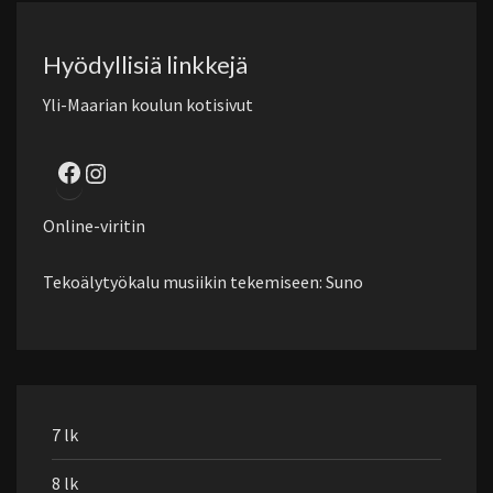
Hyödyllisiä linkkejä
Yli-Maarian koulun kotisivut
Facebook
Instagram
Online-viritin
Tekoälytyökalu musiikin tekemiseen: Suno
7 lk
8 lk