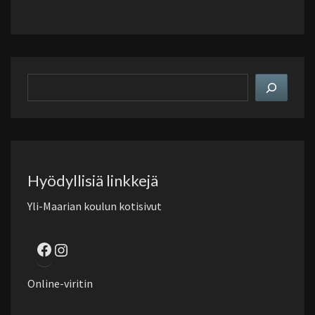
Hae
sivustolta
Hyödyllisiä linkkejä
Yli-Maarian koulun kotisivut
Facebook
Instagram
Online-viritin