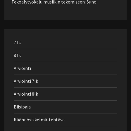
Tekoälytyökalu musiikin tekemiseen: Suno
7 lk
8 lk
Arviointi
Arviointi 7lk
Arviointi 8lk
Biisipaja
Käännösiskelmä-tehtävä