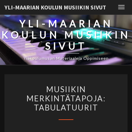
YLI-MAARIAN KOULUN MUSIIKIN SIVUT
Togg
navig
YLI-MAARIAN
KOULUN MUSIIKIN
SIVUT
Yläkoulumusan Materiaaleja Oppimiseen
MUSIIKIN
MUSIIKIN
MERKINTÄTAPOJA:
MERKINTÄTAPOJA:
TABULATUURIT
TABULATUURIT