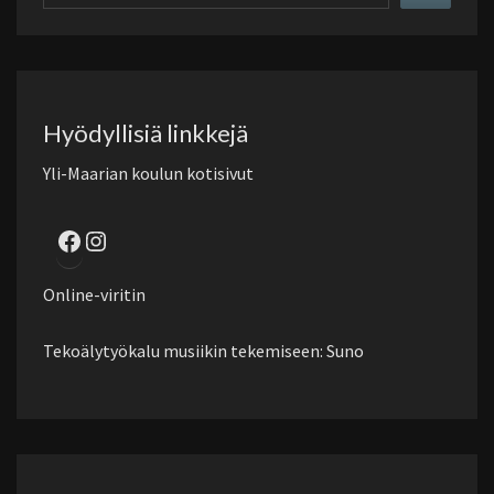
sivustolta
Hyödyllisiä linkkejä
Yli-Maarian koulun kotisivut
Facebook
Instagram
Online-viritin
Tekoälytyökalu musiikin tekemiseen: Suno