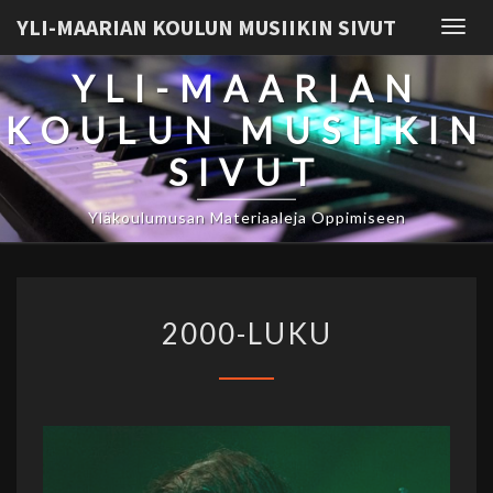
YLI-MAARIAN KOULUN MUSIIKIN SIVUT
Togg
navig
YLI-MAARIAN
KOULUN MUSIIKIN
SIVUT
Yläkoulumusan Materiaaleja Oppimiseen
2000-
2000-LUKU
LUKU