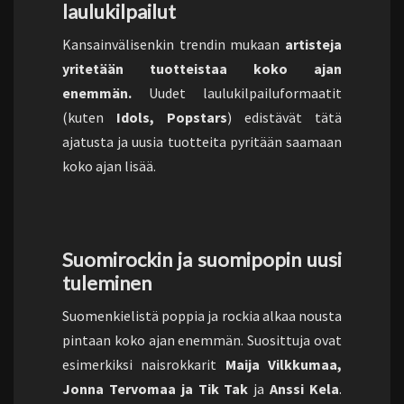
laulukilpailut
Kansainvälisenkin trendin mukaan
artisteja
yritetään tuotteistaa koko ajan
enemmän.
Uudet laulukilpailuformaatit
(kuten
Idols, Popstars
) edistävät tätä
ajatusta ja uusia tuotteita pyritään saamaan
koko ajan lisää.
Suomirockin ja suomipopin uusi
tuleminen
Suomenkielistä poppia ja rockia alkaa nousta
pintaan koko ajan enemmän. Suosittuja ovat
esimerkiksi naisrokkarit
Maija Vilkkumaa,
Jonna Tervomaa ja Tik Tak
ja
Anssi Kela
.