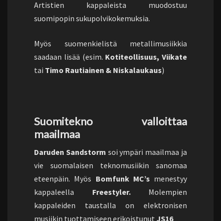
Artistien kappaleista muodostuu
suomipopin sukupolvikokemuksia.
Myös suomenkielistä metallimusiikkia
saadaan lisää (esim.
Kotiteollisuus, Viikate
tai
Timo Rautiainen & Niskalaukaus
)
Suomitekno valloittaa
maailmaa
Daruden Sandstorm
soi ympäri maailmaa ja
vie suomalaisen teknomusiikin sanomaa
eteenpäin. Myös
Bomfunk MC’s
menestyy
kappaleella
Freestyler.
Molempien
kappaleiden taustalla on elektronisen
musiikin tuottamiseen erikoistunut
JS16