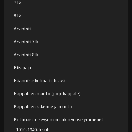
7 lk
8 lk
Arviointi
Arviointi 7lk
Arviointi 8lk
Biisipaja
Käännösiskelmä-tehtävä
Kappaleen muoto (pop-kappale)
Kappaleen rakenne ja muoto
Kotimaisen kevyen musiikin vuosikymmenet
1910-1940-luvut