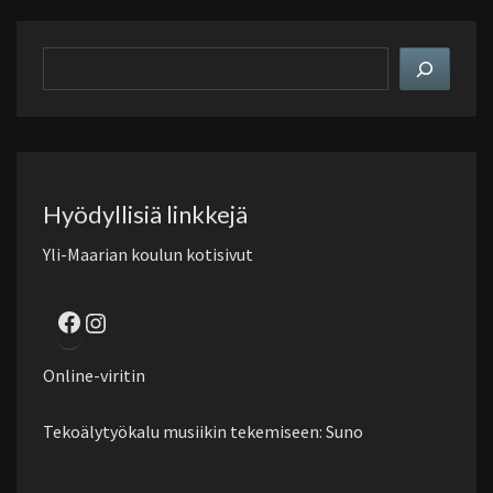
Hae
sivustolta
Hyödyllisiä linkkejä
Yli-Maarian koulun kotisivut
Facebook
Instagram
Online-viritin
Tekoälytyökalu musiikin tekemiseen: Suno