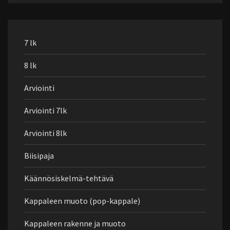
7 lk
8 lk
Arviointi
Arviointi 7lk
Arviointi 8lk
Biisipaja
Käännösiskelmä-tehtävä
Kappaleen muoto (pop-kappale)
Kappaleen rakenne ja muoto