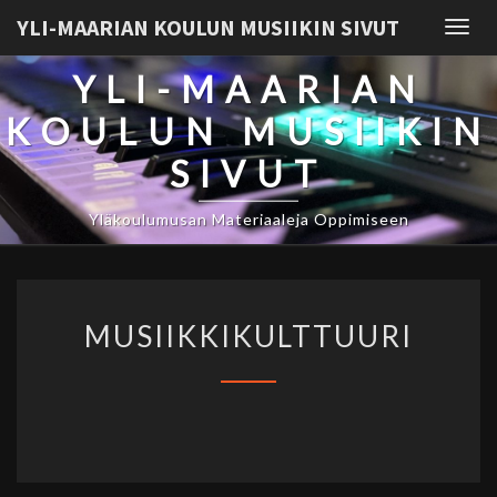
YLI-MAARIAN KOULUN MUSIIKIN SIVUT
Togg
navig
YLI-MAARIAN
KOULUN MUSIIKIN
SIVUT
Yläkoulumusan Materiaaleja Oppimiseen
MUSIIKKIKULTTUURI
MUSIIKKIKULTTUURI