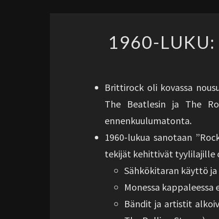
1960-LUKU:
Brittirock oli kovassa nous
The Beatlesin ja The Roll
ennenkuulumatonta.
1960-lukua sanotaan ”Rockin
tekijät kehittivät tyylilajil
Sähkökitaran käyttö ja 
Monessa kappaleessa e
Bändit ja artistit alko