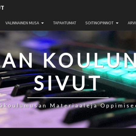
UT
VALINNAINEN MUSA
TAPAHTUMAT
SOITINOPINNOT
ARVI
IAN KOULUN
SIVUT
läkoulumusan Materiaaleja Oppimise