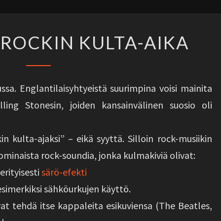
1960-
 ROCKIN KULTA-AIKA
LUKU:
ROCKIN
KULTA-
ussa. Englantilaisyhtyeistä suurimpina voisi mainita
AIKA
ing Stonesin, joiden kansainvälinen suosio oli
 kulta-ajaksi” – eikä syyttä. Silloin rock-musiikin
le ominaista rock-soundia, jonka kulmakiviä olivat:
erityisesti
särö-efekti
simerkiksi sähköurkujen käyttö.
ivat tehdä itse kappaleita esikuviensa (The Beatles,