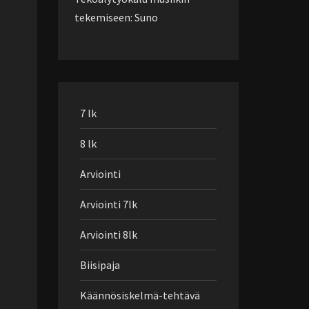
tekemiseen: Suno
7 lk
8 lk
Arviointi
Arviointi 7lk
Arviointi 8lk
Biisipaja
Käännösiskelmä-tehtävä