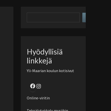
Hae
sivustolta
Hyödyllisiä
linkkejä
Yli-Maarian koulun kotisivut
Facebook
Instagram
Online-viritin
Tekoälytyökalu musiikin