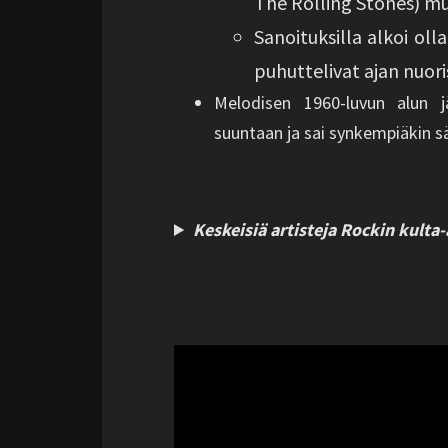
The Rolling Stones) m
Sanoituksilla alkoi olla
puhuttelivat ajan nuori
Melodisen 1960-luvun alun 
suuntaan ja sai synkempiäkin sä
Keskeisiä artisteja Rockin kulta-