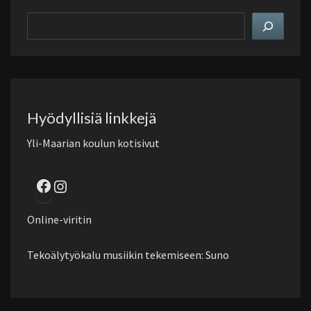
Hae
sivustolta
Hyödyllisiä linkkejä
Yli-Maarian koulun kotisivut
Facebook
Instagram
Online-viritin
Tekoälytyökalu musiikin tekemiseen: Suno