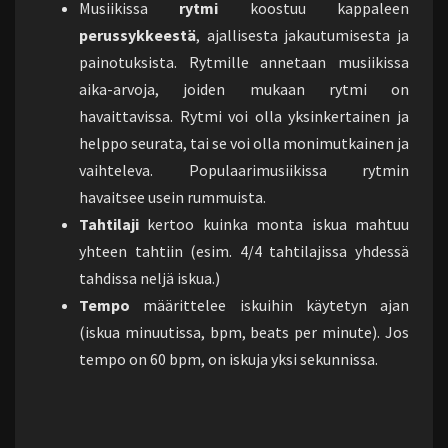
Musiikissa
rytmi
koostuu kappaleen
perussykkeestä
, ajallisesta jakautumisesta ja
painotuksista. Rytmille annetaan musiikissa
aika-arvoja, joiden mukaan rytmi on
havaittavissa. Rytmi voi olla yksinkertainen ja
helppo seurata, tai se voi olla monimutkainen ja
vaihteleva. Populaarimusiikissa rytmin
havaitsee usein rummuista.
Tahtilaji
kertoo kuinka monta iskua mahtuu
yhteen tahtiin (esim. 4/4 tahtilajissa yhdessä
tahdissa neljä iskua.)
Tempo
määrittelee iskuihin käytetyn ajan
(iskua minuutissa, bpm, beats per minute). Jos
tempo on 60 bpm, on iskuja yksi sekunnissa.