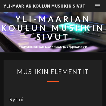
YLI-MAARIAN KOULUN MUSIIKIN SIVUT
Togg
navig
YLI-MAARIAN
KOULUN MUSIIKIN
SIVUT
Yläkoulumusan Materiaaleja Oppimiseen
MUSIIKIN
MUSIIKIN ELEMENTIT
ELEMENTIT
Rytmi