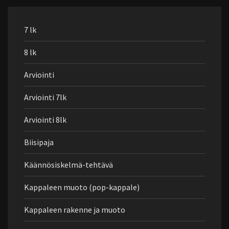
7 lk
8 lk
Arviointi
Arviointi 7lk
Arviointi 8lk
Biisipaja
Käännösiskelmä-tehtävä
Kappaleen muoto (pop-kappale)
Kappaleen rakenne ja muoto