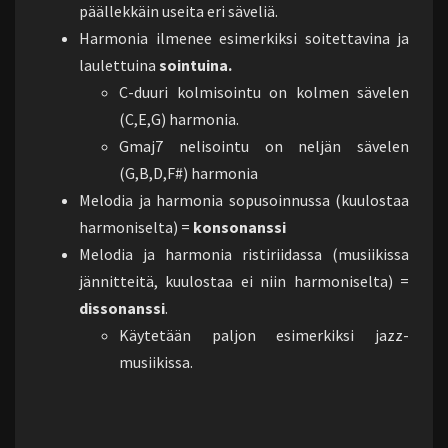
päällekkäin useita eri säveliä.
Harmonia ilmenee esimerkiksi soitettavina ja
laulettuina
sointuina.
C-duuri kolmisointu on kolmen sävelen
(C,E,G) harmonia.
Gmaj7 nelisointu on neljän sävelen
(G,B,D,F#) harmonia
Melodia ja harmonia sopusoinnussa (kuulostaa
harmoniselta) =
konsonanssi
Melodia ja harmonia ristiriidassa (musiikissa
jännitteitä, kuulostaa ei niin harmoniselta) =
dissonanssi
.
Käytetään paljon esimerkiksi jazz-
musiikissa.