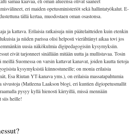
kälti samaa kaavaa, eli oman alueensa olivat saaneet
imisvälineet, eri maiden opetusministeriöt sekä hallintatyökalut. E-
dustettuna tällä kertaa, muodostaen oman osastonsa.
aja ja kattava. Erilaisia ratkaisuja niin päätelaitteiden kuin etenkin
 lukuisia ja niiden parissa olisi helposti vierähtänyt aikaa tovi jos
 enemmänkin uusia näkökulmia digipedagogisiin kysymyksiin.
sut eivät tarjonneet sinällään mitään uutta ja mullistavaa. Tosin
tä meillä Suomessa on varsin kattavat kanavat, joiden kautta tietoja
agogisista kysymyksistä kiinnostuneille; on monia erilaisia
ät, Esa Riutan YT-kanava yms.), on erilaisia massatapahtumia
a sivustoja (Matleena Laakson blogi, eri kuntien digiopetusmallit
uraamalla pysyy kyllä hienosti kärryillä, missä mennään
siis heille!
messut?