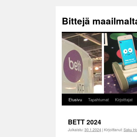
Siirry
sisältöön
Bittejä maailmalt
Etusivu
Tapahtumat
Kirjoittajat
BETT 2024
Julkaistu:
30.1.2024
|
Kirjoittanut:
Saku Ho