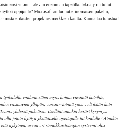
voisin ensi vuonna olevan enemmän tapetilla: tekoäly on tullut-
äyttöä oppijoille? Microsoft on luonut erinomaisen paketin,
aamista erilaisten projektiesimerkkien kautta. Kannattaa tutustua!
 työkalulla voidaan sitten myös hoitaa viestintä koteihin,
uiden vastaavien ylläpito, vuosiarvioinnit yms… eli ikään kuin
Teams yhdessä paketissa. Itselläni ainakin heräsi kysymys:
ta olla jotain hyötyä yksittäiselle opettajalle tai koululle? Ainakin
, että nykyinen, usean eri rinnakkaistoimijan systeemi olisi