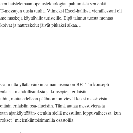
een haistelemaan opetusteknologiatapahtumista sen ehkä
essujen uusia tuulia. Viimeksi Excel-hallissa vieraillessani oli
e maskeja käyttäville turisteille. Eipä tainnut tuosta montaa
oivat ja naureskelut jäivät pitkäksi aikaa…
älissä, mutta yllättävänkin samanlaisena on BETTin konsepti
laisia mahdollisuuksia ja konsepteja erilaisiin
uihin, mutta edelleen päähuomion vievät kaksi massiivista
oittain erilaisiin osa-alueisiin. Tämä auttaa messuvierasta
imaan ajankäyttöään- etenkin siellä messuilun loppuvaiheessa, kun
rrokset” mielenkiintoisimmilla osastoilla.