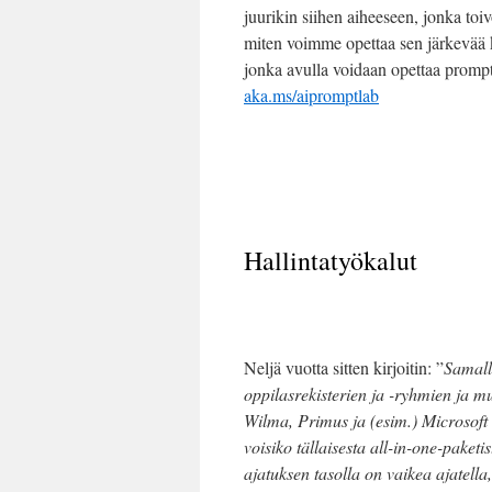
juurikin siihen aiheeseen, jonka toi
miten voimme opettaa sen järkevää k
jonka avulla voidaan opettaa prompt
aka.ms/aipromptlab
Hallintatyökalut
Neljä vuotta sitten kirjoitin: ”
Samalla
oppilasrekisterien ja -ryhmien ja m
Wilma, Primus ja (esim.) Microsoft 
voisiko tällaisesta all-in-one-paketis
ajatuksen tasolla on vaikea ajatella