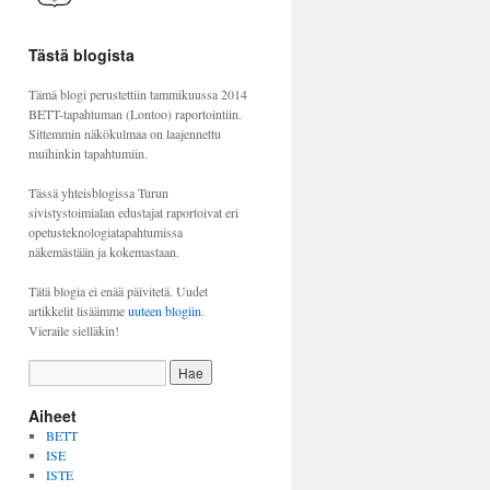
Tästä blogista
Tämä blogi perustettiin tammikuussa 2014
BETT-tapahtuman (Lontoo) raportointiin.
Sittemmin näkökulmaa on laajennettu
muihinkin tapahtumiin.
Tässä yhteisblogissa Turun
sivistystoimialan edustajat raportoivat eri
opetusteknologiatapahtumissa
näkemästään ja kokemastaan.
Tätä blogia ei enää päivitetä. Uudet
artikkelit lisäämme
uuteen blogiin
.
Vieraile sielläkin!
Aiheet
BETT
ISE
ISTE