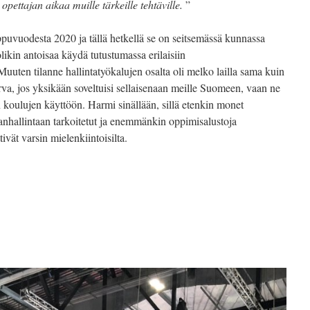
 opettajan aikaa muille tärkeille tehtäville.
”
ppuvuodesta 2020 ja tällä hetkellä se on seitsemässä kunnassa
likin antoisaa käydä tutustumassa erilaisiin
 Muuten tilanne hallintatyökalujen osalta oli melko lailla sama kuin
rva, jos yksikään soveltuisi sellaisenaan meille Suomeen, vaan ne
en koulujen käyttöön. Harmi sinällään, sillä etenkin monet
anhallintaan tarkoitetut ja enemmänkin oppimisalustoja
tivät varsin mielenkiintoisilta.