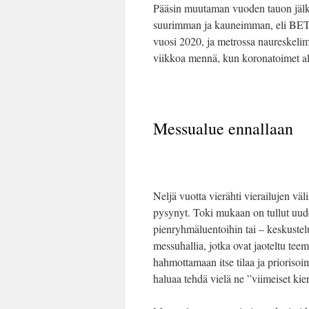
Pääsin muutaman vuoden tauon jälk
suurimman ja kauneimman, eli BETT-m
vuosi 2020, ja metrossa naureskelimm
viikkoa mennä, kun koronatoimet alk
Messualue ennallaan
Neljä vuotta vierähti vierailujen v
pysynyt. Toki mukaan on tullut uuden
pienryhmäluentoihin tai – keskustel
messuhallia, jotka ovat jaoteltu teem
hahmottamaan itse tilaa ja prioriso
haluaa tehdä vielä ne ”viimeiset kie