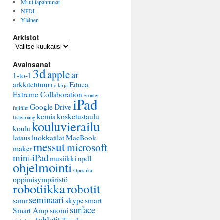
Muut tapahtumat
NPDL
Yleinen
Arkistot
Arkistot
Avainsanat
3d
apple
ar
1-to-1
arkkitehtuuri
Educa
e-kirja
Extreme Collaboration
Fronter
iPad
Google Drive
fujifilm
kemia
kosketustaulu
Itslearning
kouluvierailu
koulu
lataus
luokkatilat
MacBook
messut
microsoft
maker
mini-iPad
musiikki
npdl
ohjelmointi
Opinaika
oppimisympäristö
robotiikka
robotit
seminaari
samr
skype
smart
surface
Smart Amp
suomi
tabletit