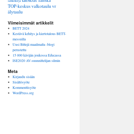
Tanska
sähkökirja
TOP-keskus
valkotaulu
vr
älytaulu
Viimeisimmät artikkelit
BETT 2024
Kestävä kehitys ja kiertotalous BETT-
messuilla
Uusi Bittejä maailmalta -blogi
perustettu
15 000 kävijän joukossa Educassa
ISE2020 AV-suunnittelijan silmin
Meta
Kirjaudu sisään
Sisältösyöte
Kommenttisyöte
WordPress.org