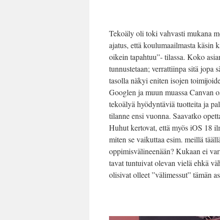
Tekoäly oli toki vahvasti mukana mo
ajatus, että koulumaailmasta käsin k
oikein tapahtuu”- tilassa. Koko asia
tunnustetaan; verrattiinpa sitä jop
tasolla näkyi eniten isojen toimijoide
Googlen ja muun muassa Canvan osasto
tekoälyä hyödyntäviä tuotteita ja pa
tilanne ensi vuonna. Saavatko opett
Huhut kertovat, että myös iOS 18 il
miten se vaikuttaa esim. meillä tääll
oppimisvälineenään? Kukaan ei varm
tavat tuntuivat olevan vielä ehkä väh
olisivat olleet ”välimessut” tämän a