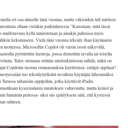
nella eri osa-alueelle tänä vuonna, mutta väkisinkin tuli mieleen
atsottuna ollaan vieläkin jonkinlaisessa ”Katsotaan, mitä tässä
n mullistavuus kyllä tunnistetaan ja ainakin puheissa myös
a sähkön keksimiseen. Vielä tänä vuonna tekoäly ihan käytännön
n tuotteissa. Microsoftin Copilot oli varsin isosti näkyvillä,
illa pyöritettiin luentoja, joissa demottiin tavalla tai toisella
lveluita. Tulee olemaan erittäin mielenkiintoista nähdä, mikä on
ajat Copilotin tuomia ominaisuuksia käyttöönsä- entäpä oppilaat?
mestyessään tuo tekoälytyökalut tavallista käyttäjää lähemmäksi-
ä Turussa tuhansiin oppijoihin, jotka käyttävät iPadia
astikaan kyseenalaista muutoksen valtavuutta, mutta keinot ja
än hämärän peitossa- siksi siis epäilykseni siitä, että kyseessä
sian suhteen.