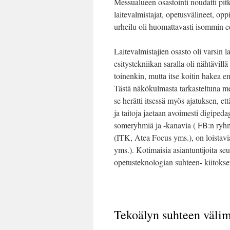
Messualueen osastointi noudatti pit
laitevalmistajat, opetusvälineet, opp
urheilu oli huomattavasti isommin e
Laitevalmistajien osasto oli varsin la
esitystekniikan saralla oli nähtävillä
toinenkin, mutta itse koitin hakea
Tästä näkökulmasta tarkasteltuna mes
se herätti itsessä myös ajatuksen, et
ja taitoja jaetaan avoimesti digiped
someryhmiä ja -kanavia ( FB:n ryhm
(ITK, Atea Focus yms.), on loistavi
yms.). Kotimaisia asiantuntijoita se
opetusteknologian suhteen- kiitokset 
Tekoälyn suhteen väli