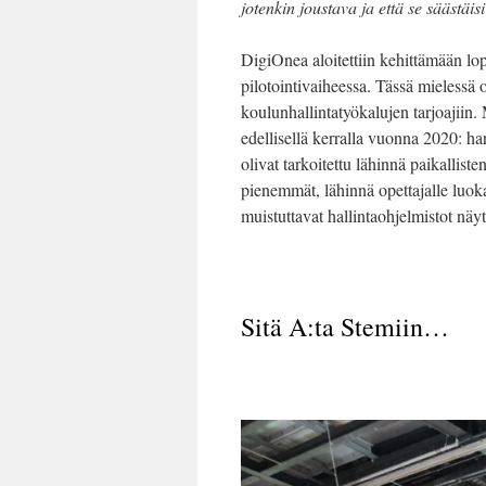
jotenkin joustava ja että se säästäisi
DigiOnea aloitettiin kehittämään lo
pilotointivaiheessa. Tässä mielessä o
koulunhallintatyökalujen tarjoajiin.
edellisellä kerralla vuonna 2020: ha
olivat tarkoitettu lähinnä paikallist
pienemmät, lähinnä opettajalle luok
muistuttavat hallintaohjelmistot näyt
Sitä A:ta Stemiin…