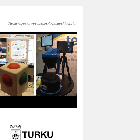
Turku raportoi opetusteknologiatapahtumista