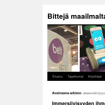
Siirry
sisältöön
Bittejä maailmalt
Etusivu
Tapahtumat
Kirjoittajat
immersiivisyys
Avainsana-arkisto:
Immersiivisyyden ihm