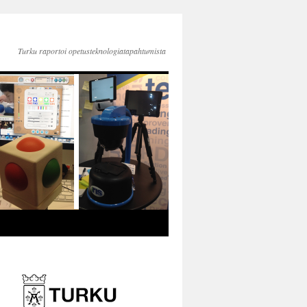
Turku raportoi opetusteknologiatapahtumista