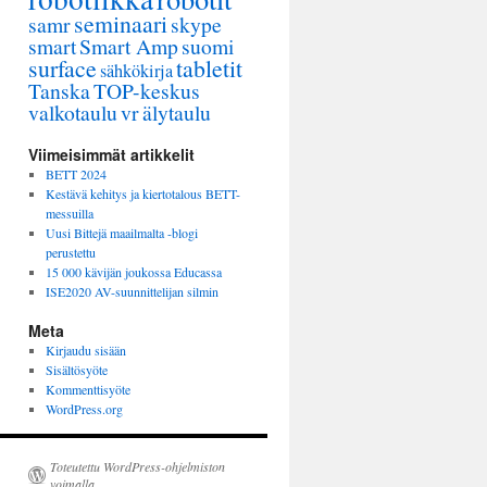
seminaari
samr
skype
smart
Smart Amp
suomi
surface
tabletit
sähkökirja
Tanska
TOP-keskus
valkotaulu
vr
älytaulu
Viimeisimmät artikkelit
BETT 2024
Kestävä kehitys ja kiertotalous BETT-
messuilla
Uusi Bittejä maailmalta -blogi
perustettu
15 000 kävijän joukossa Educassa
ISE2020 AV-suunnittelijan silmin
Meta
Kirjaudu sisään
Sisältösyöte
Kommenttisyöte
WordPress.org
Toteutettu WordPress-ohjelmiston
voimalla.