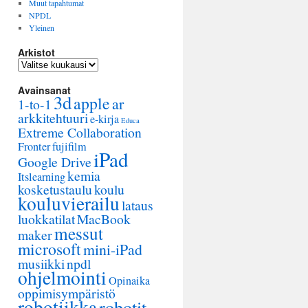
Muut tapahtumat
NPDL
Yleinen
Arkistot
Arkistot
Avainsanat
3d
apple
ar
1-to-1
arkkitehtuuri
e-kirja
Educa
Extreme Collaboration
Fronter
fujifilm
iPad
Google Drive
kemia
Itslearning
kosketustaulu
koulu
kouluvierailu
lataus
luokkatilat
MacBook
messut
maker
microsoft
mini-iPad
musiikki
npdl
ohjelmointi
Opinaika
oppimisympäristö
robotiikka
robotit