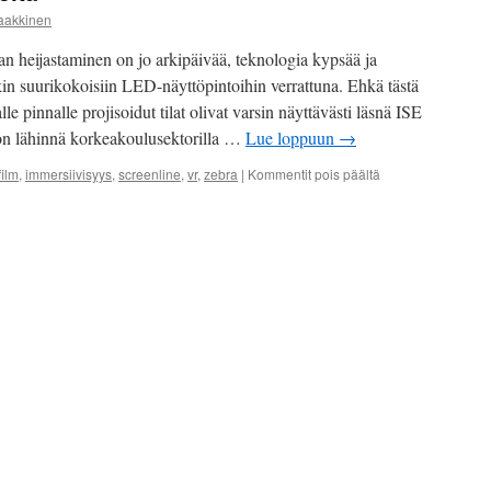
aakkinen
n heijastaminen on jo arkipäivää, teknologia kypsää ja
kin suurikokoisiin LED-näyttöpintoihin verrattuna. Ehkä tästä
lle pinnalle projisoidut tilat olivat varsin näyttävästi läsnä ISE
n lähinnä korkeakoulusektorilla …
Lue loppuun
→
artikkelissa
film
,
immersiivisyys
,
screenline
,
vr
,
zebra
|
Kommentit pois päältä
Immersiivisyyden
ihmeitä