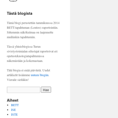
Tästä blogista
Tämä blogi perustettiin tammikuussa 2014
BETT-tapahtuman (Lontoo) raportointiin.
Sittemmin näkökulmaa on laajennettu
muihinkin tapahtumiin.
Tässä yhteisblogissa Turun
sivistystoimialan edustajat raportoivat eri
opetusteknologiatapahtumissa
näkemästään ja kokemastaan.
Tätä blogia ei enää päivitetä. Uudet
artikkelit lisäämme
uuteen blogiin
.
Vieraile sielläkin!
Aiheet
BETT
ISE
ISTE