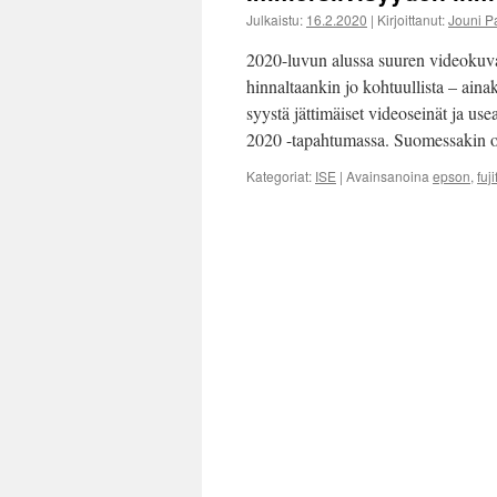
Julkaistu:
16.2.2020
|
Kirjoittanut:
Jouni P
2020-luvun alussa suuren videokuva
hinnaltaankin jo kohtuullista – aina
syystä jättimäiset videoseinät ja usea
2020 -tapahtumassa. Suomessakin o
Kategoriat:
ISE
|
Avainsanoina
epson
,
fuji