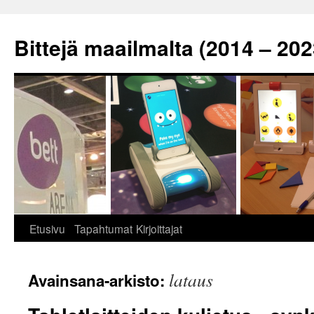
Siirry
sisältöön
Bittejä maailmalta (2014 – 202
Etusivu
Tapahtumat
Kirjoittajat
lataus
Avainsana-arkisto: