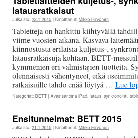
Tabletlaitteiden kuljetus-, synk
latausratkaisut
Julkaistu:
22.1.2015
|
Kirjoittanut:
Mikko Hirvonen
Tabletteja on hankittu kiihtyvällä tahdi
viime vuosien aikana. Kasvava laitemäär
kiinnostusta erilaisia kuljetus-, synkrono
latausratkaisuja kohtaan. BETT-messuilla
kymmenien eri valmistajien tuotteita. S
olennaisesti vähentyneet, eikä useimmit
ratkaisuille tahdo enää löytyä …
Lue l
Kategoriat:
BETT
|
Avainsanoina
iPad
,
lataus
,
synkronointi
,
table
Ensitunnelmat: BETT 2015
Julkaistu:
21.1.2015
|
Kirjoittanut:
Mikko Hirvonen