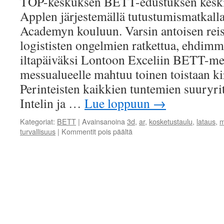
TOP-keskuksen BETT-edustuksen keskiv
Applen järjestemällä tutustumismatkalla
Academyn kouluun. Varsin antoisen reis
logististen ongelmien ratkettua, ehdimm
iltapäiväksi Lontoon Exceliin BETT-mess
messualueelle mahtuu toinen toistaan ki
Perinteisten kaikkien tuntemien suuryri
Intelin ja …
Lue loppuun
→
Kategoriat:
BETT
|
Avainsanoina
3d
,
ar
,
kosketustaulu
,
lataus
,
m
artikkelissa
turvallisuus
|
Kommentit pois päältä
Ensitunnelmat:
BETT
2015