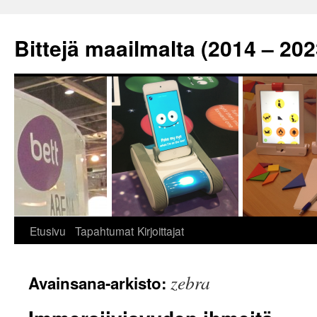
Siirry
sisältöön
Bittejä maailmalta (2014 – 202
Etusivu
Tapahtumat
Kirjoittajat
zebra
Avainsana-arkisto: