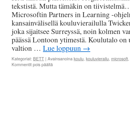
tekstistä. Mutta tämäkin on tiivistelmä
Microsoftin Partners in Learning -ohjel
kansainvälisellä kouluvierailulla Twi
joka sijaitsee Surreyssä, noin kolmen v
päässä Lontoon ytimestä. Koulutalo on 
valtion …
Lue loppuun
→
Kategoriat:
BETT
|
Avainsanoina
koulu
,
kouluvierailu
,
microsoft
artikkelissa
Kommentit pois päältä
Kouluvierailu
Twickenham
Academyssä