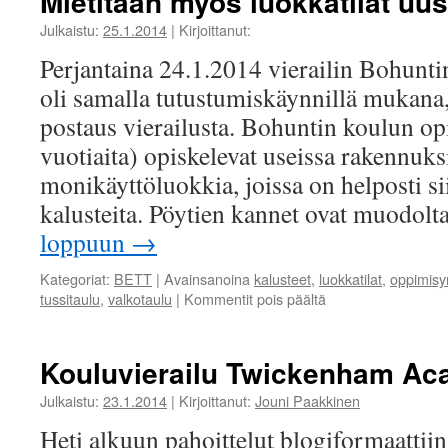
Mietitään myös luokkatilat uus
Julkaistu:
25.1.2014
|
Kirjoittanut:
Perjantaina 24.1.2014 vierailin Bohunti
oli samalla tutustumiskäynnillä mukana,
postaus vierailusta. Bohuntin koulun opi
vuotiaita) opiskelevat useissa rakennuksi
monikäyttöluokkia, joissa on helposti sii
kalusteita. Pöytien kannet ovat muodol
loppuun
→
Kategoriat:
BETT
|
Avainsanoina
kalusteet
,
luokkatilat
,
oppimisy
artikkelissa
tussitaulu
,
valkotaulu
|
Kommentit pois päältä
Mietitään
myös
luokkatilat
Kouluvierailu Twickenham A
uusiksi
Julkaistu:
23.1.2014
|
Kirjoittanut:
Jouni Paakkinen
Heti alkuun pahoittelut blogiformaattii