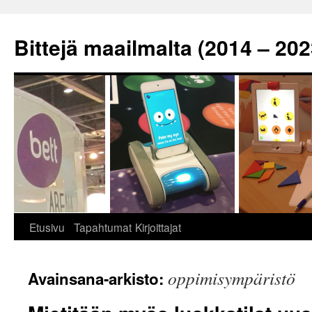
Siirry
sisältöön
Bittejä maailmalta (2014 – 202
Etusivu
Tapahtumat
Kirjoittajat
oppimisympäristö
Avainsana-arkisto: