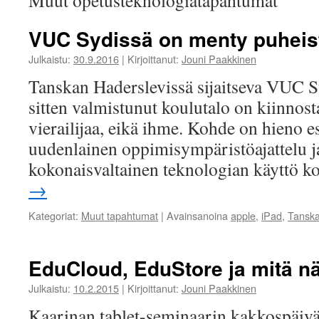
Muut opetusteknologiatapahtumat
VUC Sydissä on menty puheist
Julkaistu:
30.9.2016
|
Kirjoittanut:
Jouni Paakkinen
Tanskan Haderslevissä sijaitseva VUC 
sitten valmistunut koulutalo on kiinnos
vierailijaa, eikä ihme. Kohde on hieno e
uudenlainen oppimisympäristöajattelu j
kokonaisvaltainen teknologian käyttö k
→
Kategoriat:
Muut tapahtumat
|
Avainsanoina
apple
,
iPad
,
Tansk
EduCloud, EduStore ja mitä n
Julkaistu:
10.2.2015
|
Kirjoittanut:
Jouni Paakkinen
Kaarinan tablet-seminaarin kakkospäiv