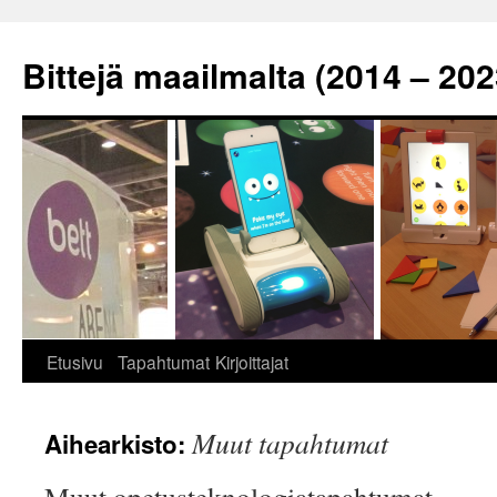
Siirry
sisältöön
Bittejä maailmalta (2014 – 202
Etusivu
Tapahtumat
Kirjoittajat
Muut tapahtumat
Aihearkisto: