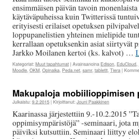
ensimmäisen päivän tavoin monenlaista 
käytäväpuheissa kuin Twitterissä tuntui
erityisesti erilaiset opetuksen pilvipalv
loppupanelistien yhteinen mielipide tunt
kerrallaan opetuksenkin asiat siirtyvät p
Jarkko Moilanen kertoi (ks. kalvot) …
Kategoriat:
Muut tapahtumat
|
Avainsanoina
Edison
,
EduCloud
,
Moodle
,
OKM
,
Opinaika
,
Peda.net
,
samr
,
tabletit
,
Tiera
|
Komment
Makupaloja mobiilioppimisen p
Julkaistu:
9.2.2015
|
Kirjoittanut:
Jouni Paakkinen
Kaarinassa järjestettiin 9.-10.2.2015 ”Ta
oppimisympäristöjä” -seminaari, jota 
päiviksi kutsuttiin. Seminaari liittyy e