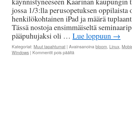
käynnistyneeseen Kaarinan kaupungin t
jossa 1/3:lla perusopetuksen oppilaista 
henkilökohtainen iPad ja määrä tuplaan
Tässä nostoja ensimmäiseltä seminaaripä
pääpuhujaksi oli …
Lue loppuun
→
Kategoriat:
Muut tapahtumat
|
Avainsanoina
bloom
,
Linux
,
Mobi
artikkelissa
Windows
|
Kommentit pois päältä
Makupaloja
mobiilioppimisen
päiviltä