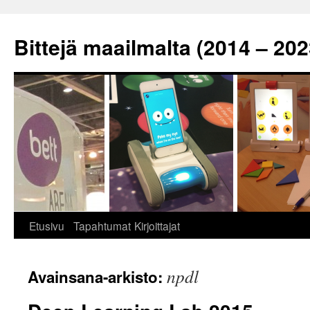
Siirry
sisältöön
Bittejä maailmalta (2014 – 202
Etusivu
Tapahtumat
Kirjoittajat
npdl
Avainsana-arkisto: