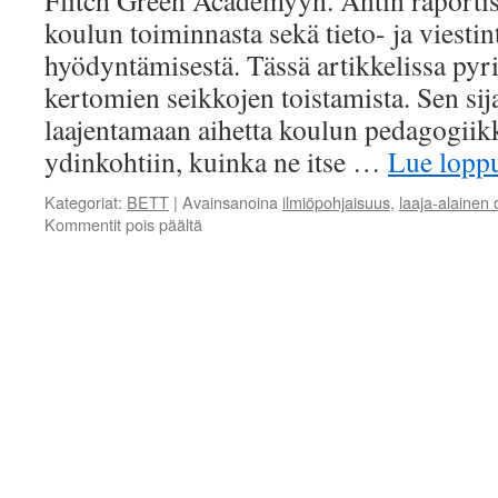
Flitch Green Academyyn. Antin raportis
koulun toiminnasta sekä tieto- ja viesti
hyödyntämisestä. Tässä artikkelissa pyr
kertomien seikkojen toistamista. Sen si
laajentamaan aihetta koulun pedagogiik
ydinkohtiin, kuinka ne itse …
Lue lop
Kategoriat:
BETT
|
Avainsanoina
ilmiöpohjaisuus
,
laaja-alainen
artikkelissa
Kommentit pois päältä
Oppijan
ydintaitojen
jäljillä