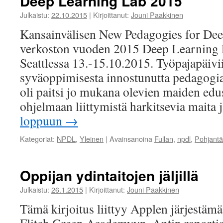
Deep Learning Lab 2015
Julkaistu:
22.10.2015
|
Kirjoittanut:
Jouni Paakkinen
Kansainvälisen New Pedagogies for De
verkoston vuoden 2015 Deep Learning L
Seattlessa 13.-15.10.2015. Työpajapäivii
syväoppimisesta innostunutta pedagogi
oli paitsi jo mukana olevien maiden ed
ohjelmaan liittymistä harkitsevia maita 
loppuun
→
Kategoriat:
NPDL
,
Yleinen
|
Avainsanoina
Fullan
,
npdl
,
Pohjantä
Oppijan ydintaitojen jäljillä
Julkaistu:
26.1.2015
|
Kirjoittanut:
Jouni Paakkinen
Tämä kirjoitus liittyy Applen järjestäm