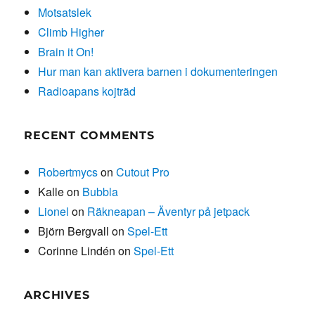
Motsatslek
Climb Higher
Brain it On!
Hur man kan aktivera barnen i dokumenteringen
Radioapans kojträd
RECENT COMMENTS
Robertmycs
on
Cutout Pro
Kalle
on
Bubbla
Lionel
on
Räkneapan – Äventyr på jetpack
Björn Bergvall
on
Spel-Ett
Corinne Lindén
on
Spel-Ett
ARCHIVES