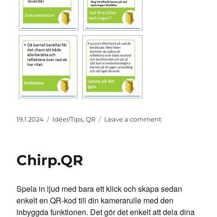
Posted
Categories
on
19.1.2024
Idéer/Tips
,
QR
Leave a comment
on
Idéer
för
användning
Chirp.QR
av
QR-
koder
Spela in ljud med bara ett klick och skapa sedan
enkelt en QR-kod till din kamerarulle med den
inbyggda funktionen. Det gör det enkelt att dela dina