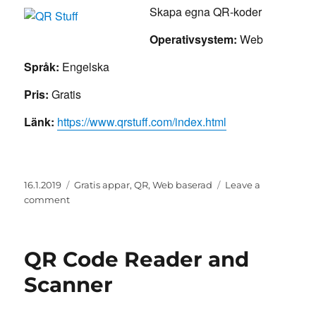
Skapa egna QR-koder
Operativsystem:
Web
Språk:
Engelska
Pris:
Gratis
Länk:
https://www.qrstuff.com/index.html
Posted
Categories
16.1.2019
Gratis appar
,
QR
,
Web baserad
Leave a
on
on
comment
QR
Stuff
QR Code Reader and
Scanner