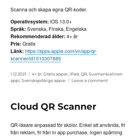
Scanna och skapa egna QR-koder.
Operativsystem:
iOS 13.0+
Språk:
Svenska, Finska, Engelska
Rekommenderad ålder:
4+ år
Pris:
Gratis
Länk:
https://apps.apple.com/vn/app/qr-
scanner/id1510307885
Posted
Categories
1.12.2021
4+ år
,
Gratis appar
,
iPad
,
QR
,
Suomenkielinen
on
on
appi
,
Svenskspråkiga appar
Leave a comment
QR
Scanner
Cloud QR Scanner
QR-läsare anpassad för skolor. Enkel att använda, fri
från reklam, fri från in app purchase, ingen spårning