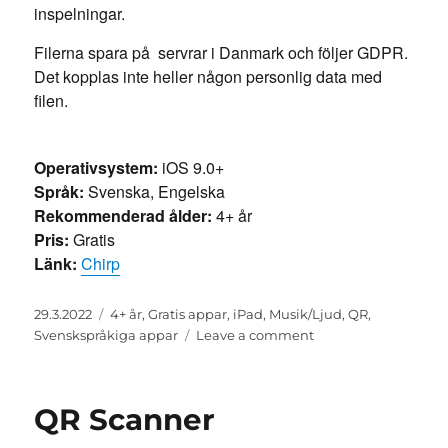
inspelningar.
Filerna spara på servrar i Danmark och följer GDPR.
Det kopplas inte heller någon personlig data med
filen.
Operativsystem:
iOS 9.0+
Språk:
Svenska, Engelska
Rekommenderad ålder:
4+ år
Pris:
Gratis
Länk:
Chirp
Posted
Categories
29.3.2022
4+ år
,
Gratis appar
,
iPad
,
Musik/Ljud
,
QR
,
on
on
Svenskspråkiga appar
Leave a comment
Chirp.QR
QR Scanner