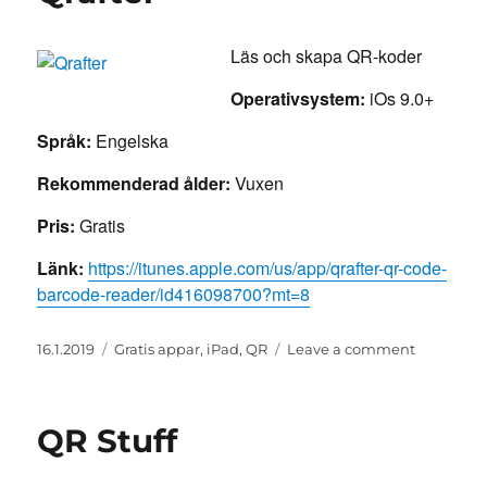
Läs och skapa QR-koder
Operativsystem:
iOs 9.0+
Språk:
Engelska
Rekommenderad ålder:
Vuxen
Pris:
Gratis
Länk:
https://itunes.apple.com/us/app/qrafter-qr-code-
barcode-reader/id416098700?mt=8
Posted
Categories
on
16.1.2019
Gratis appar
,
iPad
,
QR
Leave a comment
on
Qrafter
QR Stuff