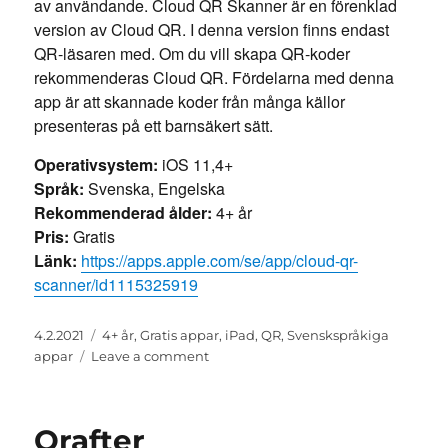
av användande. Cloud QR Skanner är en förenklad
version av Cloud QR. I denna version finns endast
QR-läsaren med. Om du vill skapa QR-koder
rekommenderas Cloud QR. Fördelarna med denna
app är att skannade koder från många källor
presenteras på ett barnsäkert sätt.
Operativsystem:
iOS 11,4+
Språk:
Svenska, Engelska
Rekommenderad ålder:
4+ år
Pris:
Gratis
Länk:
https://apps.apple.com/se/app/cloud-qr-
scanner/id1115325919
Posted
Categories
4.2.2021
4+ år
,
Gratis appar
,
iPad
,
QR
,
Svenskspråkiga
on
on
appar
Leave a comment
Cloud
QR
Scanner
Qrafter