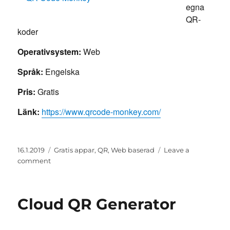
egna
QR-
koder
Operativsystem:
Web
Språk:
Engelska
Pris:
Gratis
Länk:
https://www.qrcode-monkey.com/
Posted
Categories
16.1.2019
Gratis appar
,
QR
,
Web baserad
Leave a
on
on
comment
QR
Code
Monkey
Cloud QR Generator