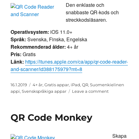
Den enklaste och
snabbaste QR-kods och
streckkodsläsaren.
Operativsystem:
iOS 11.0+
Språk:
Svenska, Finska, Engelska
Rekommenderad ålder:
4+ år
Pris:
Gratis
Länk:
https://itunes.apple.com/ca/app/qr-code-reader-
and-scanner/id388175979?mt=8
Posted
Categories
16.1.2019
4+ år
,
Gratis appar
,
iPad
,
QR
,
Suomenkielinen
on
on
appi
,
Svenskspråkiga appar
Leave a comment
QR
Code
Reader
QR Code Monkey
and
Scanner
Skapa