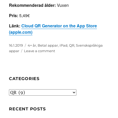
Rekommenderad ålder:
Vuxen
Pris:
5,49€
Länk:
Cloud QR Generator on the App Store
(apple.com)
Posted
Categories
16.1.2019
4+ år
,
Betal appar
,
iPad
,
QR
,
Svenskspråkiga
on
on
appar
Leave a comment
Cloud
QR
Generator
CATEGORIES
Categories
RECENT POSTS