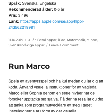
Språk:
Svenska, Engelska
Rekommenderad ålder:
0-5 år
Pris:
3,49€
Länk:
https://apps.apple.com/se/app/hippi-
2/id562219981
Posted
Categories
11.10.2019
0+ år
,
Betal appar
,
iPad
,
Matematik
,
Minne
,
on
on
Svenskspråkiga appar
Leave a comment
Hippi
2
Run Marco
Spela ett äventyrsspel och ha kul medan du lär dig att
koda. Använd visuella instruktioner för att vägleda
Marco eller Sophia genom en serie nivåer när de
försöker upptäcka sig själva. På denna resa lär du dig
att tänka som programutvecklare ett steg i taget!
Instruktionerna är i form av det visuella