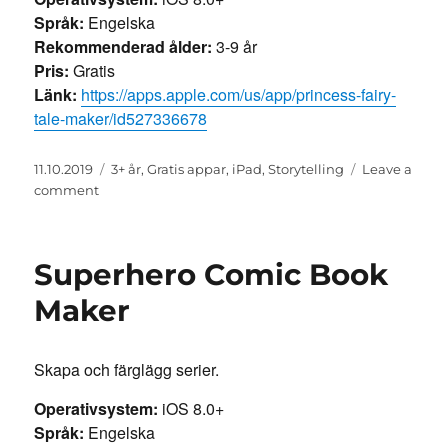
Språk:
Engelska
Rekommenderad ålder:
3-9 år
Pris:
Gratis
Länk:
https://apps.apple.com/us/app/princess-fairy-
tale-maker/id527336678
Posted
Categories
11.10.2019
3+ år
,
Gratis appar
,
iPad
,
Storytelling
Leave a
on
on
comment
Princess
Fairy
Tale
Superhero Comic Book
Maker
Maker
Skapa och färglägg serier.
Operativsystem:
iOS 8.0+
Språk:
Engelska