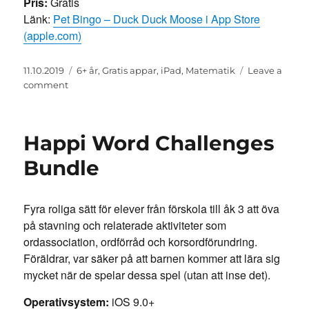
Pris:
Gratis
Länk:
Pet Bingo – Duck Duck Moose i App Store
(apple.com)
Posted
Categories
11.10.2019
6+ år
,
Gratis appar
,
iPad
,
Matematik
Leave a
on
on
comment
Pet
Bingo
Happi Word Challenges
Bundle
Fyra roliga sätt för elever från förskola till åk 3 att öva
på stavning och relaterade aktiviteter som
ordassociation, ordförråd och korsordförundring.
Föräldrar, var säker på att barnen kommer att lära sig
mycket när de spelar dessa spel (utan att inse det).
Operativsystem:
iOS 9.0+