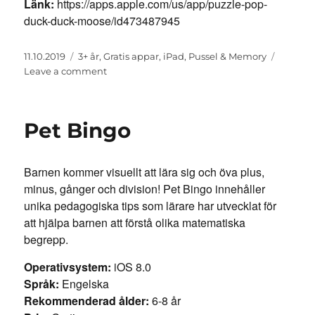
Länk:
https://apps.apple.com/us/app/puzzle-pop-
duck-duck-moose/id473487945
Posted
Categories
11.10.2019
3+ år
,
Gratis appar
,
iPad
,
Pussel & Memory
on
on
Leave a comment
Puzzle
Pop
Pet Bingo
Barnen kommer visuellt att lära sig och öva plus,
minus, gånger och division! Pet Bingo innehåller
unika pedagogiska tips som lärare har utvecklat för
att hjälpa barnen att förstå olika matematiska
begrepp.
Operativsystem:
iOS 8.0
Språk:
Engelska
Rekommenderad ålder:
6-8 år