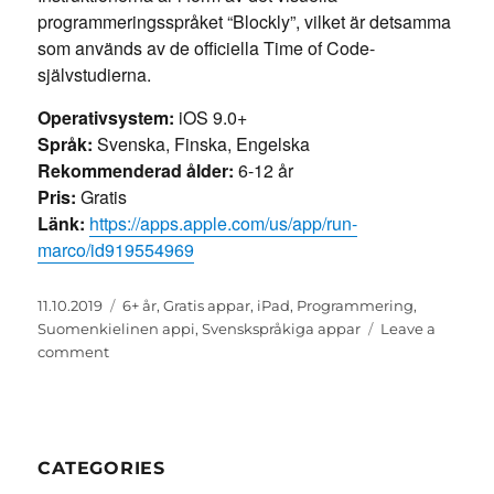
programmeringsspråket “Blockly”, vilket är detsamma
som används av de officiella Time of Code-
självstudierna.
Operativsystem:
iOS 9.0+
Språk:
Svenska, Finska, Engelska
Rekommenderad ålder:
6-12 år
Pris:
Gratis
Länk:
https://apps.apple.com/us/app/run-
marco/id919554969
Posted
Categories
11.10.2019
6+ år
,
Gratis appar
,
iPad
,
Programmering
,
on
Suomenkielinen appi
,
Svenskspråkiga appar
Leave a
on
comment
Run
Marco
CATEGORIES