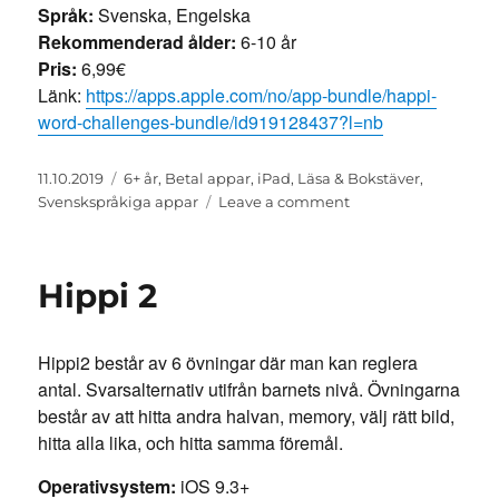
Språk:
Svenska, Engelska
Rekommenderad ålder:
6-10 år
Pris:
6,99€
Länk:
https://apps.apple.com/no/app-bundle/happi-
word-challenges-bundle/id919128437?l=nb
Posted
Categories
11.10.2019
6+ år
,
Betal appar
,
iPad
,
Läsa & Bokstäver
,
on
on
Svenskspråkiga appar
Leave a comment
Happi
Word
Challenges
Hippi 2
Bundle
Hippi2 består av 6 övningar där man kan reglera
antal. Svarsalternativ utifrån barnets nivå. Övningarna
består av att hitta andra halvan, memory, välj rätt bild,
hitta alla lika, och hitta samma föremål.
Operativsystem:
iOS 9.3+