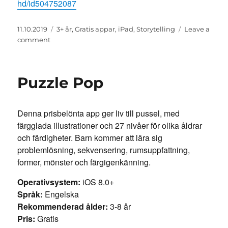
hd/id504752087
Posted
Categories
11.10.2019
3+ år
,
Gratis appar
,
iPad
,
Storytelling
Leave a
on
on
comment
Draw
and
Tell
Puzzle Pop
Denna prisbelönta app ger liv till pussel, med
färgglada illustrationer och 27 nivåer för olika åldrar
och färdigheter. Barn kommer att lära sig
problemlösning, sekvensering, rumsuppfattning,
former, mönster och färgigenkänning.
Operativsystem:
iOS 8.0+
Språk:
Engelska
Rekommenderad ålder:
3-8 år
Pris:
Gratis