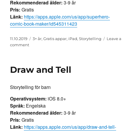
Rekommenderad ålder:
3-9 år
Pris:
Gratis
Länk:
https://apps.apple.com/us/app/superhero-
comic-book-maker/id545311423
Posted
Categories
11.10.2019
3+ år
,
Gratis appar
,
iPad
,
Storytelling
Leave a
on
on
comment
Superhero
Comic
Book
Draw and Tell
Maker
Storytelling för barn
Operativsystem:
iOS 8.0+
Språk:
Engelska
Rekommenderad ålder:
3-9 år
Pris:
Gratis
Länk:
https://apps.apple.com/us/app/draw-and-tell-