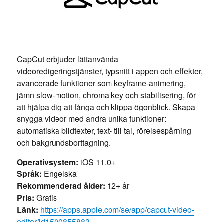
CapCut erbjuder lättanvända
videoredigeringstjänster, typsnitt i appen och effekter,
avancerade funktioner som keyframe-animering,
jämn slow-motion, chroma key och stabilisering, för
att hjälpa dig att fånga och klippa ögonblick. Skapa
snygga videor med andra unika funktioner:
automatiska bildtexter, text- till tal, rörelsespårning
och bakgrundsborttagning.
Operativsystem:
iOS 11.0+
Språk:
Engelska
Rekommenderad ålder:
12+ år
Pris:
Gratis
Länk:
https://apps.apple.com/se/app/capcut-video-
editor/id1500855883