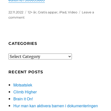
Posted
Categories
22.11.2022
12+ år
,
Gratis appar
,
iPad
,
Video
Leave a
on
on
comment
CapCut
CATEGORIES
Categories
RECENT POSTS
Motsatslek
Climb Higher
Brain it On!
Hur man kan aktivera barnen i dokumenteringen