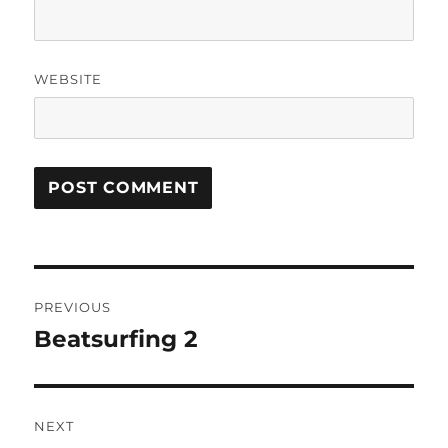
WEBSITE
Post
PREVIOUS
navigation
Beatsurfing 2
Previous
post:
NEXT