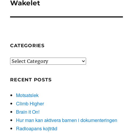
Wakelet
Next
post:
CATEGORIES
Categories
RECENT POSTS
Motsatslek
Climb Higher
Brain it On!
Hur man kan aktivera barnen i dokumenteringen
Radioapans kojträd