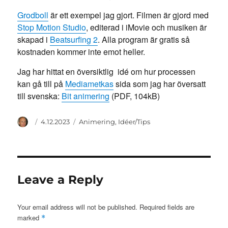
Grodboll
är ett exempel jag gjort. Filmen är gjord med
Stop Motion Studio
, editerad i iMovie och musiken är
skapad i
Beatsurfing 2
. Alla program är gratis så
kostnaden kommer inte emot heller.
Jag har hittat en översiktlig idé om hur processen
kan gå till på
Mediametkas
sida som jag har översatt
till svenska:
Bit animering
(PDF, 104kB)
Author
Posted
Categories
4.12.2023
Animering
,
Idéer/Tips
on
Leave a Reply
Your email address will not be published.
Required fields are
marked
*