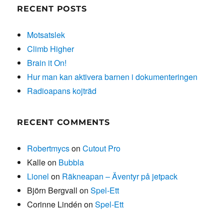
RECENT POSTS
Motsatslek
Climb Higher
Brain it On!
Hur man kan aktivera barnen i dokumenteringen
Radioapans kojträd
RECENT COMMENTS
Robertmycs
on
Cutout Pro
Kalle
on
Bubbla
Lionel
on
Räkneapan – Äventyr på jetpack
Björn Bergvall
on
Spel-Ett
Corinne Lindén
on
Spel-Ett