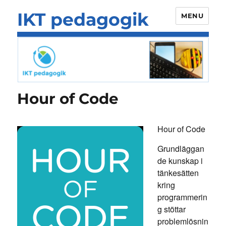
IKT pedagogik
MENU
Hour of Code
Hour of Code
Grundläggan
de kunskap i
tänkesätten
kring
programmerin
g stöttar
problemlösnin