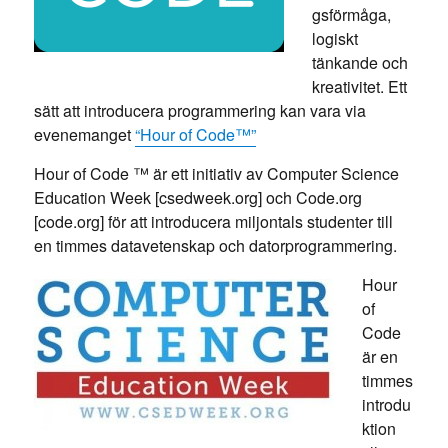
gsförmåga,
logiskt
tänkande och
kreativitet. Ett
sätt att introducera programmering kan vara via
evenemanget
“Hour of Code™”
Hour of Code ™ är ett initiativ av Computer Science
Education Week [csedweek.org] och Code.org
[code.org] för att introducera miljontals studenter till
en timmes datavetenskap och datorprogrammering.
Hour
of
Code
är en
timmes
introdu
ktion