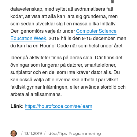
till
datavetenskap, med syftet att avdramatisera “att
koda”, att visa att alla kan lära sig grunderna, men
som sedan utvecklar sig i en massa olika initiativ.
Den genomförs varje år under
Computer Science
Education Week
. 2019 hålls den 9-15 december, men
du kan ha en Hour of Code när som helst under året.
Idéer på aktiviteter finns på deras sida. Där finns det
övningar som fungerar på datorer, smarttelefoner,
surfplattor och en del som inte kräver dator alls. Du
kan också välja att eleverna ska arbeta i par vilket
faktiskt gynnar inlärningen, eller använda storbild och
arbeta alla tillsammans.
Länk:
https://hourofcode.com/se/learn
Author
Posted
Categories
13.11.2019
Idéer/Tips
,
Programmering