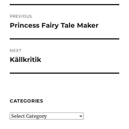
Post
PREVIOUS
navigation
Princess Fairy Tale Maker
Previous
post:
NEXT
Källkritik
Next
post:
CATEGORIES
Categories