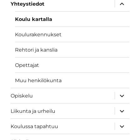
näytä
Yhteystiedot
alavalik
Koulu kartalla
Koulurakennukset
Rehtori ja kanslia
Opettajat
Muu henkilökunta
näytä
Opiskelu
alavalik
näytä
Liikunta ja urheilu
alavalik
näytä
Koulussa tapahtuu
alavalik