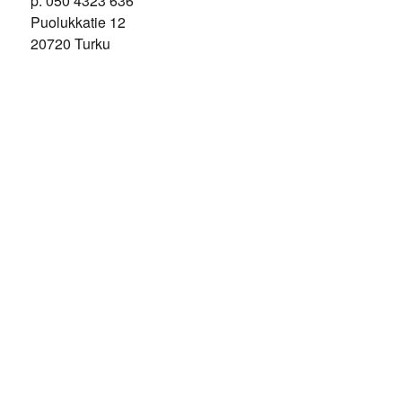
p. 050 4323 636
Puolukkatie 12
20720 Turku